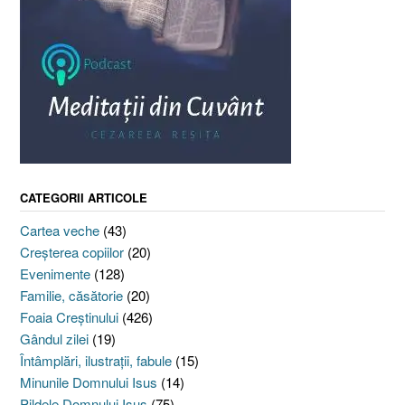
CATEGORII ARTICOLE
Cartea veche
(43)
Creşterea copiilor
(20)
Evenimente
(128)
Familie, căsătorie
(20)
Foaia Creştinului
(426)
Gândul zilei
(19)
Întâmplări, ilustraţii, fabule
(15)
Minunile Domnului Isus
(14)
Pildele Domnului Isus
(75)