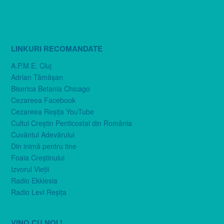
LINKURI RECOMANDATE
A.P.M.E. Cluj
Adrian Tămăşan
Biserica Betania Chicago
Cezareea Facebook
Cezareea Reşiţa YouTube
Cultul Creştin Penticostal din România
Cuvântul Adevărului
Din inimă pentru tine
Foaia Creştinului
Izvorul Vieţii
Radio Ekklesia
Radio Levi Reşiţa
VINO CU NOI !