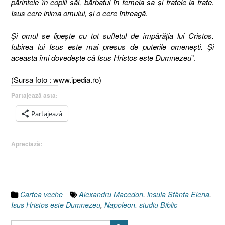
părintele în copiii săi, bărbatul în femeia sa şi fratele la frate.
Isus cere inima omului, şi o cere întreagă.
Și omul se lipeşte cu tot sufletul de împărăţia lui Cristos.
Iubirea lui Isus este mai presus de puterile omeneşti. Și
aceasta îmi dovedeşte că Isus Hristos este Dumnezeu
”.
(Sursa foto : www.ipedia.ro)
Partajează asta:
Partajează
Apreciază:
Cartea veche
Alexandru Macedon
,
insula Sfânta Elena
,
Isus Hristos este Dumnezeu
,
Napoleon. studiu Biblic