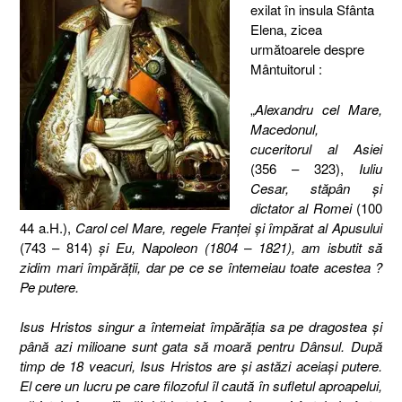
exilat în insula Sfânta
Elena, zicea
următoarele despre
Mântuitorul :
„
Alexandru cel Mare,
Macedonul,
cuceritorul al Asiei
(356 – 323),
Iuliu
Cesar, stăpân şi
dictator al Romei
(100
44 a.H.),
Carol cel Mare, regele Franţei şi împărat al Apusului
(743 – 814)
şi Eu, Napoleon (1804 – 1821), am isbutit să
zidim mari împărăţii, dar pe ce se întemeiau toate acestea ?
Pe putere.
Isus Hristos singur a întemeiat împărăţia sa pe dragostea şi
până azi milioane sunt gata să moară pentru Dânsul. După
timp de 18 veacuri, Isus Hristos are şi astăzi aceiaşi putere.
El cere un lucru pe care filozoful îl caută în sufletul aproapelui,