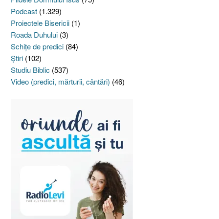
Podcast
(1.329)
Proiectele Bisericii
(1)
Roada Duhului
(3)
Schiţe de predici
(84)
Ştiri
(102)
Studiu Biblic
(537)
Video (predici, mărturii, cântări)
(46)