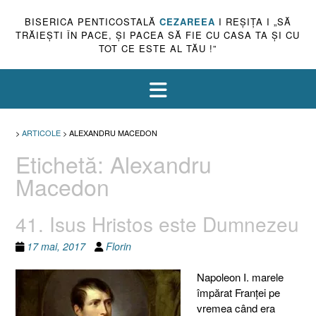
BISERICA PENTICOSTALĂ
CEZAREEA
I REŞIŢA I „SĂ
TRĂIEŞTI ÎN PACE, ŞI PACEA SĂ FIE CU CASA TA ŞI CU
TOT CE ESTE AL TĂU !”
>
ARTICOLE
>
ALEXANDRU MACEDON
Etichetă:
Alexandru
Macedon
41. Isus Hristos este Dumnezeu
17 mai, 2017
Florin
Napoleon I. marele
împărat Franţei pe
vremea când era