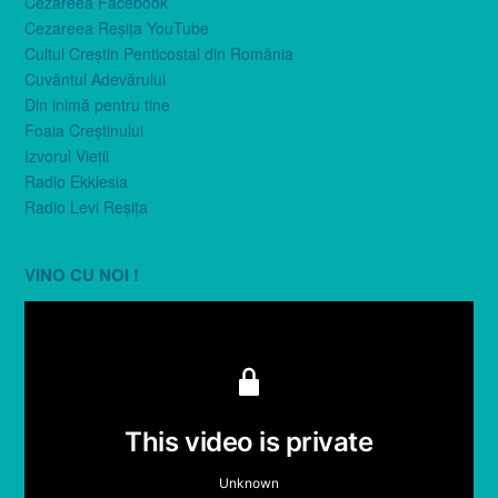
Cezareea Facebook
Cezareea Reşiţa YouTube
Cultul Creştin Penticostal din România
Cuvântul Adevărului
Din inimă pentru tine
Foaia Creştinului
Izvorul Vieţii
Radio Ekklesia
Radio Levi Reşiţa
VINO CU NOI !