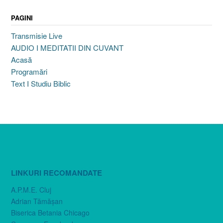
PAGINI
Transmisie Live
AUDIO I MEDITATII DIN CUVANT
Acasă
Programări
Text I Studiu Biblic
LINKURI RECOMANDATE
A.P.M.E. Cluj
Adrian Tămăşan
Biserica Betania Chicago