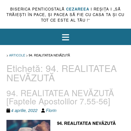
BISERICA PENTICOSTALĂ
CEZAREEA
I REŞIŢA I „SĂ
TRĂIEŞTI ÎN PACE, ŞI PACEA SĂ FIE CU CASA TA ŞI CU
TOT CE ESTE AL TĂU !”
>
ARTICOLE
>
94. REALITATEA NEVĂZUTĂ
Etichetă:
94. REALITATEA
NEVĂZUTĂ
94. REALITATEA NEVĂZUTĂ
[Faptele Apostolilor 7.55-56]
4 aprilie, 2022
Florin
94. REALITATEA NEVĂZUTĂ