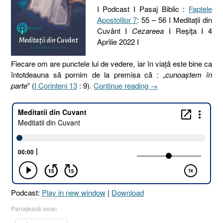
I Podcast I Pasaj Biblic :
Faptele
Apostolilor 7
: 55 – 56 I Meditaţii din
Cuvânt I
Cezareea
I Reşiţa I 4
Aprilie 2022 I
Fiecare om are punctele lui de vedere, iar în viaţă este bine ca
întotdeauna să pornim de la premisa că : „
cunoaştem în
„94.
parte
” (
I Corinteni 13
: 9).
Continue reading
→
REALITATEA
NEVĂZUTĂ
[Faptele
Apostolilor
7.55-
56]”
Podcast:
Play in new window
|
Download
Partajează asta: