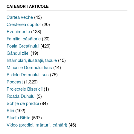
CATEGORII ARTICOLE
Cartea veche
(43)
Creşterea copiilor
(20)
Evenimente
(128)
Familie, căsătorie
(20)
Foaia Creştinului
(426)
Gândul zilei
(19)
Întâmplări, ilustraţii, fabule
(15)
Minunile Domnului Isus
(14)
Pildele Domnului Isus
(75)
Podcast
(1.329)
Proiectele Bisericii
(1)
Roada Duhului
(3)
Schiţe de predici
(84)
Ştiri
(102)
Studiu Biblic
(537)
Video (predici, mărturii, cântări)
(46)