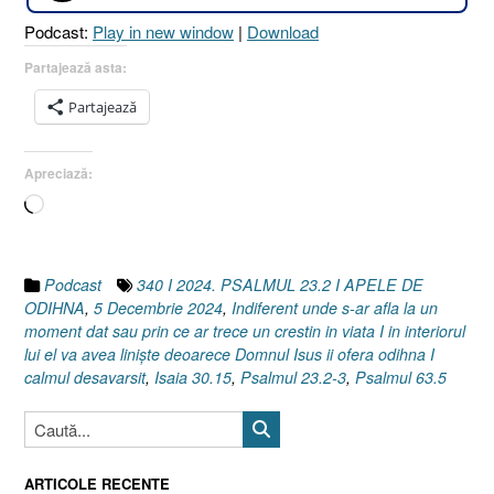
[Psalmul
Podcast:
Play in new window
|
Download
23.2-
3
Partajează asta:
I
Partajează
Isaia
30.15
I
Apreciază:
Psalmul
Încarc...
63.5]
5
Decembrie
2024”
Podcast
340 I 2024. PSALMUL 23.2 I APELE DE
ODIHNA
,
5 Decembrie 2024
,
Indiferent unde s-ar afla la un
moment dat sau prin ce ar trece un crestin in viata I in interiorul
lui el va avea liniște deoarece Domnul Isus ii ofera odihna I
calmul desavarsit
,
Isaia 30.15
,
Psalmul 23.2-3
,
Psalmul 63.5
ARTICOLE RECENTE