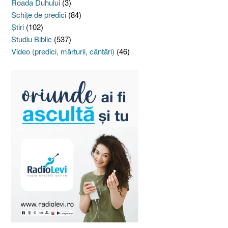
Roada Duhului
(3)
Schiţe de predici
(84)
Ştiri
(102)
Studiu Biblic
(537)
Video (predici, mărturii, cântări)
(46)