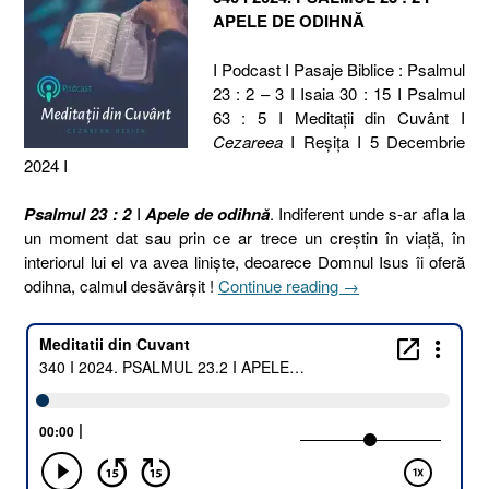
APELE DE ODIHNĂ
I Podcast I Pasaje Biblice : Psalmul
23 : 2 – 3 I Isaia 30 : 15 I Psalmul
63 : 5 I Meditaţii din Cuvânt I
Cezareea
I Reşiţa I 5 Decembrie
2024 I
Psalmul 23 : 2
I
Apele de odihnă
. Indiferent unde s-ar afla la
un moment dat sau prin ce ar trece un creștin în viață, în
interiorul lui el va avea liniște, deoarece Domnul Isus îi oferă
„340
odihna, calmul desăvârșit !
Continue reading
→
I
2024.
PSALMUL
23.2
I
APELE
DE
ODIHNĂ