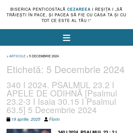
BISERICA PENTICOSTALĂ
CEZAREEA
I REŞIŢA I „SĂ
TRĂIEŞTI ÎN PACE, ŞI PACEA SĂ FIE CU CASA TA ŞI CU
TOT CE ESTE AL TĂU !”
>
ARTICOLE
>
5 DECEMBRIE 2024
Etichetă:
5 Decembrie 2024
340 I 2024. PSALMUL 23.2 I
APELE DE ODIHNĂ [Psalmul
23.2-3 I Isaia 30.15 I Psalmul
63.5] 5 Decembrie 2024
19 aprilie, 2025
Florin
340 I 2024. PSALMUL 23 : 2 I