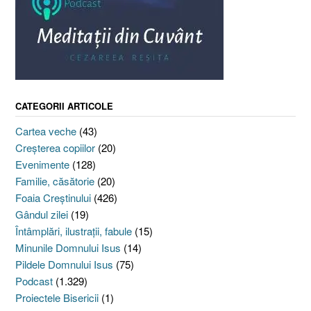
CATEGORII ARTICOLE
Cartea veche
(43)
Creşterea copiilor
(20)
Evenimente
(128)
Familie, căsătorie
(20)
Foaia Creştinului
(426)
Gândul zilei
(19)
Întâmplări, ilustraţii, fabule
(15)
Minunile Domnului Isus
(14)
Pildele Domnului Isus
(75)
Podcast
(1.329)
Proiectele Bisericii
(1)