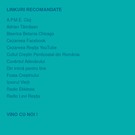
LINKURI RECOMANDATE
A.P.M.E. Cluj
Adrian Tămăşan
Biserica Betania Chicago
Cezareea Facebook
Cezareea Reşiţa YouTube
Cultul Creştin Penticostal din România
Cuvântul Adevărului
Din inimă pentru tine
Foaia Creştinului
Izvorul Vieţii
Radio Ekklesia
Radio Levi Reşiţa
VINO CU NOI !