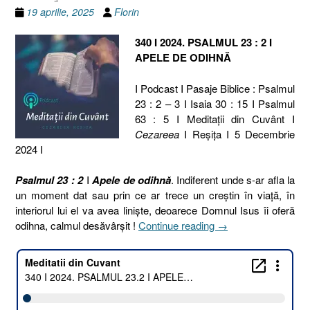
19 aprilie, 2025
Florin
340 I 2024. PSALMUL 23 : 2 I
APELE DE ODIHNĂ
I Podcast I Pasaje Biblice : Psalmul
23 : 2 – 3 I Isaia 30 : 15 I Psalmul
63 : 5 I Meditaţii din Cuvânt I
Cezareea
I Reşiţa I 5 Decembrie
2024 I
Psalmul 23 : 2
I
Apele de odihnă
. Indiferent unde s-ar afla la
un moment dat sau prin ce ar trece un creștin în viață, în
interiorul lui el va avea liniște, deoarece Domnul Isus îi oferă
„340
odihna, calmul desăvârșit !
Continue reading
→
I
2024.
PSALMUL
23.2
I