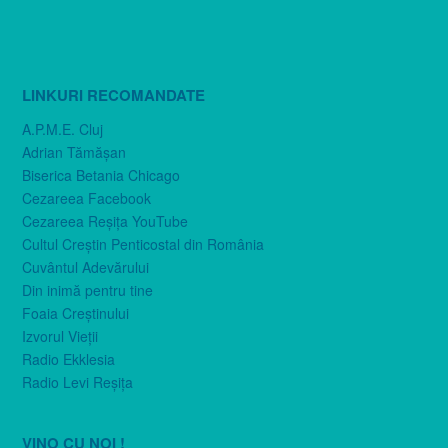
LINKURI RECOMANDATE
A.P.M.E. Cluj
Adrian Tămăşan
Biserica Betania Chicago
Cezareea Facebook
Cezareea Reşiţa YouTube
Cultul Creştin Penticostal din România
Cuvântul Adevărului
Din inimă pentru tine
Foaia Creştinului
Izvorul Vieţii
Radio Ekklesia
Radio Levi Reşiţa
VINO CU NOI !