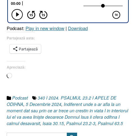
APELE
DE
ODIHNĂ
[Psalmul
Podcast:
Play in new window
|
Download
23.2-
3
Partajează asta:
I
Partajează
Isaia
30.15
I
Apreciază:
Psalmul
Încarc...
63.5]
5
Decembrie
2024”
Podcast
340 I 2024. PSALMUL 23.2 I APELE DE
ODIHNA
,
5 Decembrie 2024
,
Indiferent unde s-ar afla la un
moment dat sau prin ce ar trece un crestin in viata I in interiorul
lui el va avea liniște deoarece Domnul Isus ii ofera odihna I
calmul desavarsit
,
Isaia 30.15
,
Psalmul 23.2-3
,
Psalmul 63.5