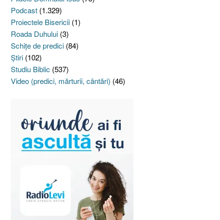
Podcast
(1.329)
Proiectele Bisericii
(1)
Roada Duhului
(3)
Schiţe de predici
(84)
Ştiri
(102)
Studiu Biblic
(537)
Video (predici, mărturii, cântări)
(46)