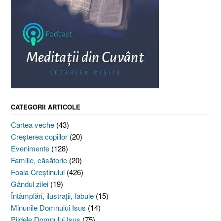
CATEGORII ARTICOLE
Cartea veche
(43)
Creşterea copiilor
(20)
Evenimente
(128)
Familie, căsătorie
(20)
Foaia Creştinului
(426)
Gândul zilei
(19)
Întâmplări, ilustraţii, fabule
(15)
Minunile Domnului Isus
(14)
Pildele Domnului Isus
(75)