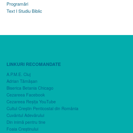
Programări
Text I Studiu Biblic
LINKURI RECOMANDATE
A.P.M.E. Cluj
Adrian Tămăşan
Biserica Betania Chicago
Cezareea Facebook
Cezareea Reşiţa YouTube
Cultul Creştin Penticostal din România
Cuvântul Adevărului
Din inimă pentru tine
Foaia Creştinului