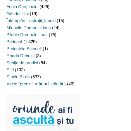
Foaia Creştinului
(426)
Gândul zilei
(19)
Întâmplări, ilustraţii, fabule
(15)
Minunile Domnului Isus
(14)
Pildele Domnului Isus
(75)
Podcast
(1.329)
Proiectele Bisericii
(1)
Roada Duhului
(3)
Schiţe de predici
(84)
Ştiri
(102)
Studiu Biblic
(537)
Video (predici, mărturii, cântări)
(46)