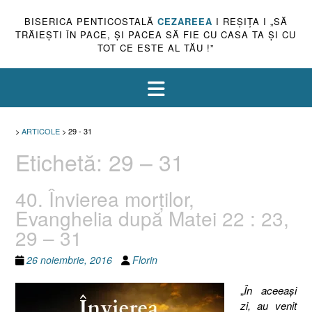
BISERICA PENTICOSTALĂ
CEZAREEA
I REŞIŢA I „SĂ
TRĂIEŞTI ÎN PACE, ŞI PACEA SĂ FIE CU CASA TA ŞI CU
TOT CE ESTE AL TĂU !”
>
ARTICOLE
>
29 - 31
Etichetă:
29 – 31
40. Învierea morţilor,
Evanghelia după Matei 22 : 23,
29 – 31
26 noiembrie, 2016
Florin
„
În aceeaşi
zi, au venit