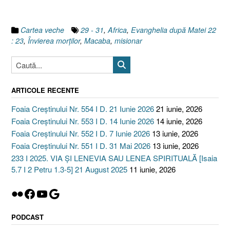
23,
29
–
Cartea veche
29 - 31
,
Africa
,
Evanghelia după Matei 22
31”
: 23
,
Învierea morţilor
,
Macaba
,
misionar
ARTICOLE RECENTE
Foaia Creștinului Nr. 554 I D. 21 Iunie 2026
21 iunie, 2026
Foaia Creștinului Nr. 553 I D. 14 Iunie 2026
14 iunie, 2026
Foaia Creștinului Nr. 552 I D. 7 Iunie 2026
13 iunie, 2026
Foaia Creștinului Nr. 551 I D. 31 Mai 2026
13 iunie, 2026
233 I 2025. VIA ȘI LENEVIA SAU LENEA SPIRITUALĂ [Isaia
5.7 I 2 Petru 1.3-5] 21 August 2025
11 iunie, 2026
Flickr
Facebook
YouTube
Google
PODCAST