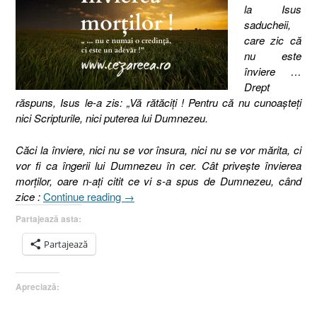
la Isus
saducheii,
care zic că
nu este
înviere …
Drept
răspuns, Isus le-a zis: „Vă rătăciţi ! Pentru că nu cunoaşteţi
nici Scripturile, nici puterea lui Dumnezeu.
Căci la înviere, nici nu se vor însura, nici nu se vor mărita, ci
vor fi ca îngerii lui Dumnezeu în cer. Cât priveşte învierea
morţilor, oare n-aţi citit ce vi s-a spus de Dumnezeu, când
„40.
zice :
Continue reading
→
Învierea
Partajează asta:
morţilor,
Evanghelia
Partajează
după
Matei
Apreciază:
22
: