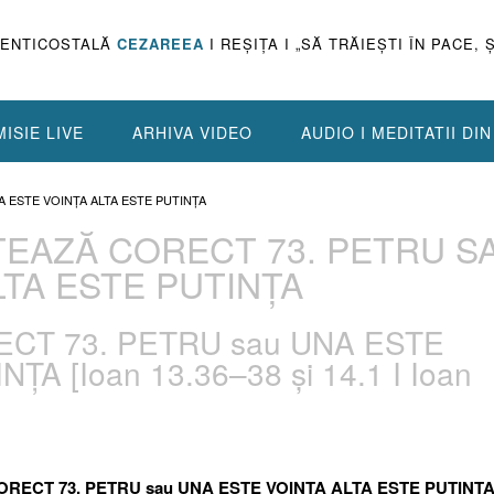
PENTICOSTALĂ
CEZAREEA
I REŞIŢA I „SĂ TRĂIEŞTI ÎN PACE, 
ISIE LIVE
ARHIVA VIDEO
AUDIO I MEDITATII DI
A ESTE VOINȚA ALTA ESTE PUTINȚA
TEAZĂ CORECT 73. PETRU S
LTA ESTE PUTINȚA
CT 73. PETRU sau UNA ESTE
A [Ioan 13.36–38 și 14.1 I Ioan
ORECT 73. PETRU sau UNA ESTE VOINȚA ALTA ESTE PUTINȚ