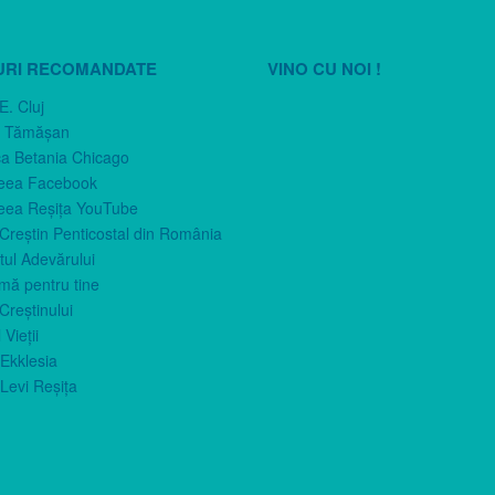
URI RECOMANDATE
VINO CU NOI !
E. Cluj
n Tămăşan
ca Betania Chicago
eea Facebook
eea Reşiţa YouTube
 Creştin Penticostal din România
ul Adevărului
imă pentru tine
Creştinului
 Vieţii
Ekklesia
Levi Reşiţa