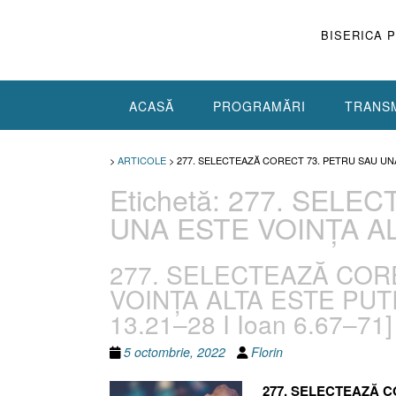
Skip
to
BISERICA 
content
ACASĂ
PROGRAMĂRI
TRANSM
>
ARTICOLE
>
277. SELECTEAZĂ CORECT 73. PETRU SAU UN
Etichetă:
277. SELEC
UNA ESTE VOINȚA A
277. SELECTEAZĂ CORE
VOINȚA ALTA ESTE PUTINȚ
13.21–28 I Ioan 6.67–71]
5 octombrie, 2022
Florin
277. SELECTEAZĂ C