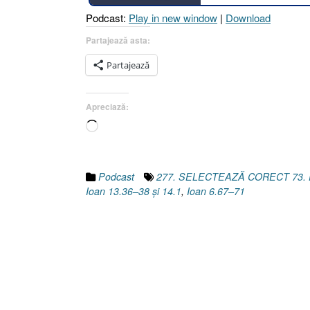
ALTA
Podcast:
Play in new window
|
Download
ESTE
PUTINȚA
Partajează asta:
[Ioan
Partajează
13.36–
38
și
Apreciază:
14.1
Încarc...
I
Ioan
13.21–
28
Podcast
277. SELECTEAZĂ CORECT 73.
I
Ioan 13.36–38 și 14.1
,
Ioan 6.67–71
Ioan
6.67–
71]”