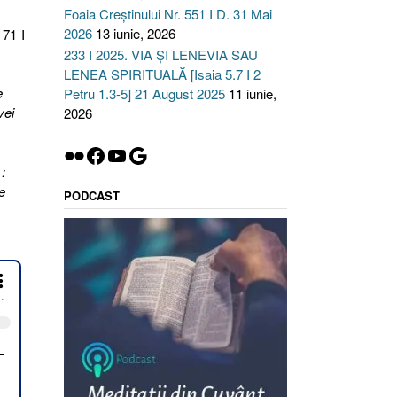
Foaia Creștinului Nr. 551 I D. 31 Mai
2026
13 iunie, 2026
 71 I
233 I 2025. VIA ȘI LENEVIA SAU
LENEA SPIRITUALĂ [Isaia 5.7 I 2
e
Petru 1.3-5] 21 August 2025
11 iunie,
vei
2026
Flickr
Facebook
YouTube
Google
:
e
PODCAST