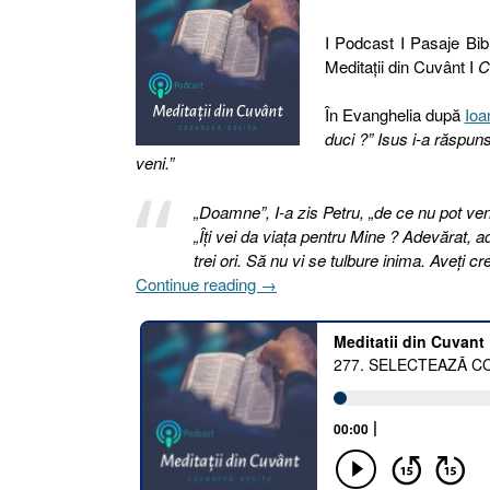
I Podcast I Pasaje Bibl
Meditaţii din Cuvânt I
C
În Evanghelia după
Ioa
duci ?” Isus i-a răspun
veni.”
„Doamne”, I-a zis Petru, „de ce nu pot ven
„Îţi vei da viaţa pentru Mine ? Adevărat, 
trei ori. Să nu vi se tulbure inima. Aveţi 
„277.
Continue reading
→
SELECTEAZĂ
CORECT
73.
PETRU
sau
UNA
ESTE
VOINȚA