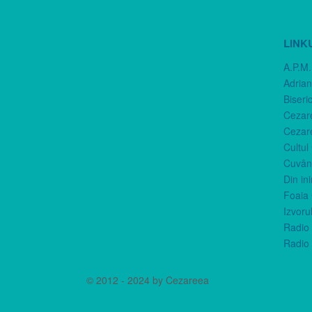
LINK
A.P.M.
Adria
Biseri
Cezar
Cezar
Cultul
Cuvânt
Din in
Foaia 
Izvorul
Radio 
Radio 
© 2012 - 2024 by Cezareea