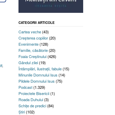
CATEGORII ARTICOLE
Cartea veche
(43)
Creşterea copiilor
(20)
Evenimente
(128)
Familie, căsătorie
(20)
Foaia Creştinului
(426)
Gândul zilei
(19)
28
,
Întâmplări, ilustraţii, fabule
(15)
Minunile Domnului Isus
(14)
Pildele Domnului Isus
(75)
Podcast
(1.329)
Proiectele Bisericii
(1)
Roada Duhului
(3)
Schiţe de predici
(84)
Ştiri
(102)