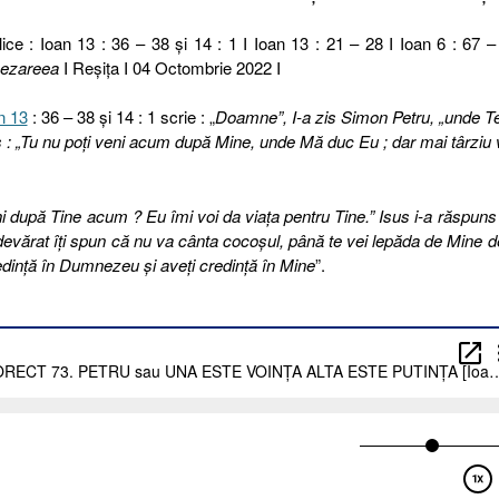
ice : Ioan 13 : 36 – 38 și 14 : 1 I Ioan 13 : 21 – 28 I Ioan 6 : 67 –
ezareea
I Reşiţa I 04 Octombrie 2022 I
n 13
: 36 – 38 și 14 : 1 scrie : „
Doamne”, I-a zis Simon Petru, „unde T
s : „Tu nu poţi veni acum după Mine, unde Mă duc Eu ; dar mai târziu 
i după Tine acum ? Eu îmi voi da viaţa pentru Tine.” Isus i-a răspuns 
adevărat îţi spun că nu va cânta cocoşul, până te vei lepăda de Mine d
credinţă în Dumnezeu şi aveţi credinţă în Mine
”.