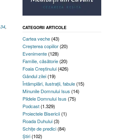
.34
,
CATEGORII ARTICOLE
Cartea veche
(43)
Creşterea copiilor
(20)
Evenimente
(128)
Familie, căsătorie
(20)
Foaia Creştinului
(426)
Gândul zilei
(19)
Întâmplări, ilustraţii, fabule
(15)
Minunile Domnului Isus
(14)
Pildele Domnului Isus
(75)
Podcast
(1.329)
Proiectele Bisericii
(1)
Roada Duhului
(3)
Schiţe de predici
(84)
Ştiri
(102)