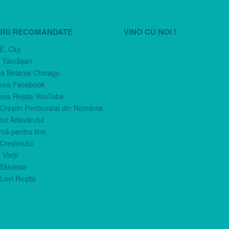
URI RECOMANDATE
VINO CU NOI !
E. Cluj
n Tămăşan
ca Betania Chicago
eea Facebook
eea Reşiţa YouTube
 Creştin Penticostal din România
ul Adevărului
imă pentru tine
Creştinului
 Vieţii
Ekklesia
Levi Reşiţa