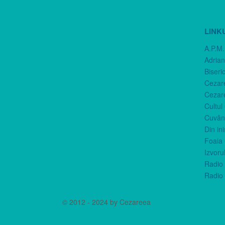
LINK
A.P.M.
Adria
Biseri
Cezar
Cezar
Cultul
Cuvânt
Din in
Foaia 
Izvorul
Radio 
Radio 
© 2012 - 2024 by Cezareea