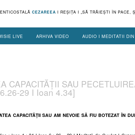
PENTICOSTALĂ
CEZAREEA
I REŞIŢA I „SĂ TRĂIEŞTI ÎN PACE, 
ISIE LIVE
ARHIVA VIDEO
AUDIO I MEDITATII DI
TEA CAPACITĂȚII SAU PECETLUIR
26-29 I Ioan 4.34]
CITATEA CAPACITĂȚII SAU AM NEVOIE SĂ FIU BOTEZAT ÎN D