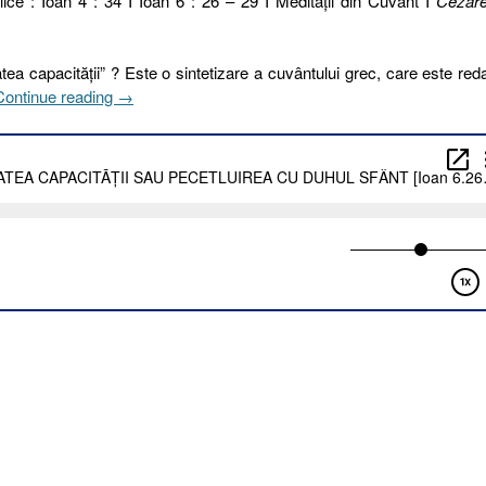
lice : Ioan 4 : 34 I Ioan 6 : 26 – 29 I Meditaţii din Cuvânt I
Cezar
ea capacității” ? Este o sintetizare a cuvântului grec, care este red
„207
Continue reading
→
I
2023.
EFICACITATEA
CAPACITĂȚII
SAU
PECETLUIREA
CU
DUHUL
SFÂNT
[Ioan
6.26-
29
I
Ioan
4.34]”