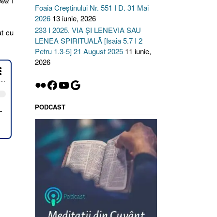
eea
I
Foaia Creștinului Nr. 551 I D. 31 Mai
2026
13 iunie, 2026
233 I 2025. VIA ȘI LENEVIA SAU
at cu
LENEA SPIRITUALĂ [Isaia 5.7 I 2
Petru 1.3-5] 21 August 2025
11 iunie,
2026
Flickr
Facebook
YouTube
Google
PODCAST