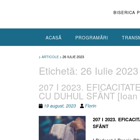
Skip
to
BISERICA 
content
ACASĂ
PROGRAMĂRI
TRANSM
>
ARTICOLE
>
26 IULIE 2023
Etichetă:
26 Iulie 2023
207 I 2023. EFICACITA
CU DUHUL SFÂNT [Ioan 6.
19 august, 2023
Florin
207 I 2023. EFICA
SFÂNT