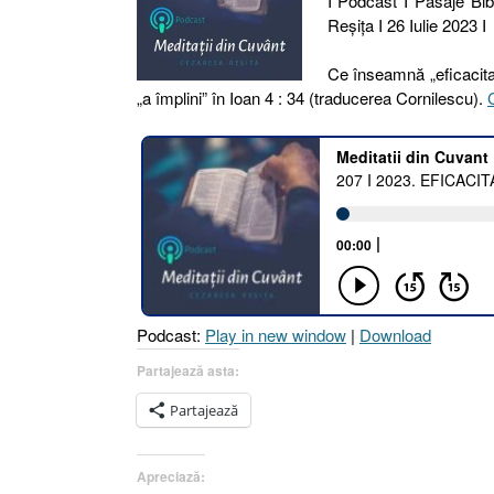
I Podcast I Pasaje Bib
Reşiţa I 26 Iulie 2023 I
Ce înseamnă „eficacitat
„a împlini” în Ioan 4 : 34 (traducerea Cornilescu).
Podcast:
Play in new window
|
Download
Partajează asta:
Partajează
Apreciază: