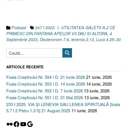
?
[
Ieremia
2.13
I
Podcast
247 I 2023. 1. UTILITATEA GALETII A.2 CE
Deuteronom
PRIMESC DIN FANTANA APELOR VII DAU SI ALTORA
,
4
7.6
Septembrie 2023
,
Deuteronom 7.6
,
Ieremia 2.13
,
Luca 4.25–30
I
Luca
4.25–
30]”
ARTICOLE RECENTE
Foaia Creștinului Nr. 554 I D. 21 Iunie 2026
21 iunie, 2026
Foaia Creștinului Nr. 553 I D. 14 Iunie 2026
14 iunie, 2026
Foaia Creștinului Nr. 552 I D. 7 Iunie 2026
13 iunie, 2026
Foaia Creștinului Nr. 551 I D. 31 Mai 2026
13 iunie, 2026
233 I 2025. VIA ȘI LENEVIA SAU LENEA SPIRITUALĂ [Isaia
5.7 I 2 Petru 1.3-5] 21 August 2025
11 iunie, 2026
Flickr
Facebook
YouTube
Google