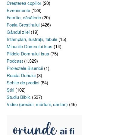
Creşterea copiilor
(20)
Evenimente
(128)
Familie, căsătorie
(20)
Foaia Creştinului
(426)
Gândul zilei
(19)
Întâmplări, ilustraţii, fabule
(15)
Minunile Domnului Isus
(14)
Pildele Domnului Isus
(75)
Podcast
(1.329)
Proiectele Bisericii
(1)
Roada Duhului
(3)
Schiţe de predici
(84)
Ştiri
(102)
Studiu Biblic
(537)
Video (predici, mărturii, cântări)
(46)