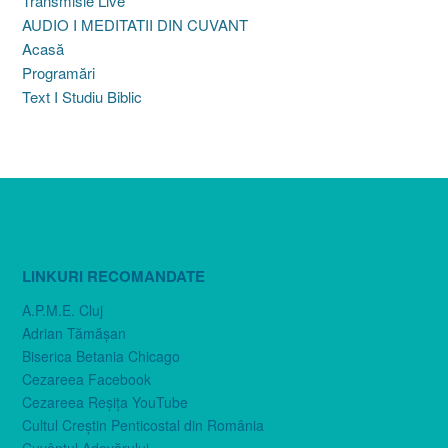
Transmisie Live
AUDIO I MEDITATII DIN CUVANT
Acasă
Programări
Text I Studiu Biblic
LINKURI RECOMANDATE
A.P.M.E. Cluj
Adrian Tămăşan
Biserica Betania Chicago
Cezareea Facebook
Cezareea Reşiţa YouTube
Cultul Creştin Penticostal din România
Cuvântul Adevărului