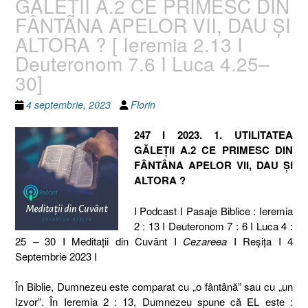
GĂLEȚII A.2 CE PRIMESC DIN
FÂNTÂNA APELOR VII, DAU ȘI
ALTORA ? [ Ieremia 2.13 I
Deuteronom 7.6 I Luca 4.25–
30]
4 septembrie, 2023
Florin
247 I 2023. 1. UTILITATEA
GĂLEȚII A.2 CE PRIMESC DIN
FÂNTÂNA APELOR VII, DAU ȘI
ALTORA ?
I Podcast I Pasaje Biblice : Ieremia
2 : 13 I Deuteronom 7 : 6 I Luca 4 :
25 – 30 I Meditaţii din Cuvânt I
Cezareea
I Reşiţa I 4
Septembrie 2023 I
În Biblie, Dumnezeu este comparat cu „o fântână” sau cu „un
Izvor”. În Ieremia 2 : 13, Dumnezeu spune că EL este :