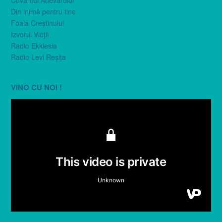
Din inimă pentru tine
Foaia Creştinului
Izvorul Vieţii
Radio Ekklesia
Radio Levi Reşiţa
VINO CU NOI !