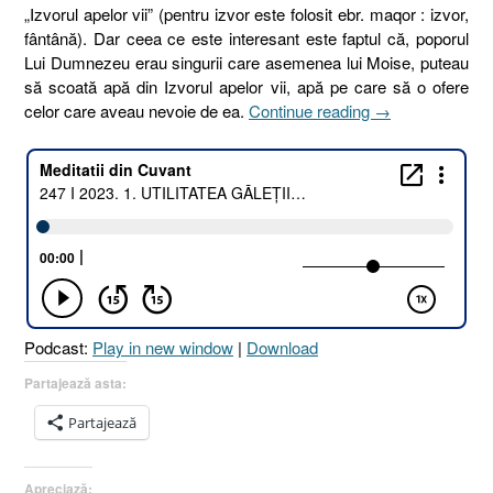
„Izvorul apelor vii” (pentru izvor este folosit ebr. maqor : izvor,
fântână). Dar ceea ce este interesant este faptul că, poporul
Lui Dumnezeu erau singurii care asemenea lui Moise, puteau
să scoată apă din Izvorul apelor vii, apă pe care să o ofere
„247
celor care aveau nevoie de ea.
Continue reading
→
I
2023.
1.
UTILITATEA
GĂLEȚII
A.2
CE
PRIMESC
DIN
Podcast:
Play in new window
|
Download
FÂNTÂNA
APELOR
Partajează asta:
VII,
Partajează
DAU
ȘI
ALTORA
Apreciază: