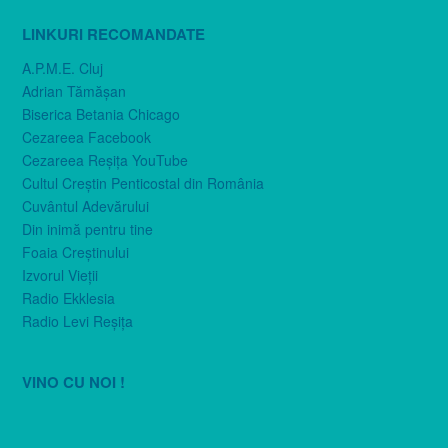
LINKURI RECOMANDATE
A.P.M.E. Cluj
Adrian Tămăşan
Biserica Betania Chicago
Cezareea Facebook
Cezareea Reşiţa YouTube
Cultul Creştin Penticostal din România
Cuvântul Adevărului
Din inimă pentru tine
Foaia Creştinului
Izvorul Vieţii
Radio Ekklesia
Radio Levi Reşiţa
VINO CU NOI !