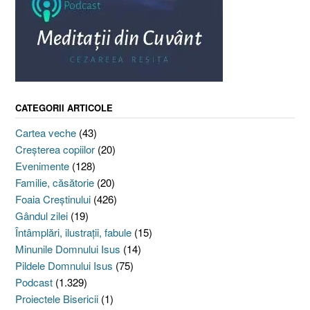
CATEGORII ARTICOLE
Cartea veche
(43)
Creşterea copiilor
(20)
Evenimente
(128)
Familie, căsătorie
(20)
Foaia Creştinului
(426)
Gândul zilei
(19)
Întâmplări, ilustraţii, fabule
(15)
Minunile Domnului Isus
(14)
Pildele Domnului Isus
(75)
Podcast
(1.329)
Proiectele Bisericii
(1)