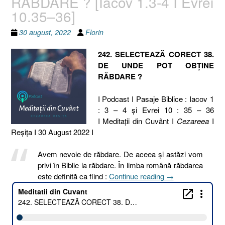
RĂBDARE ? [Iacov 1.3-4 I Evrei
10.35–36]
30 august, 2022
Florin
242. SELECTEAZĂ CORECT 38.
DE UNDE POT OBȚINE
RĂBDARE ?
I Podcast I Pasaje Biblice : Iacov 1
: 3 – 4 și Evrei 10 : 35 – 36
I Meditaţii din Cuvânt I
Cezareea
I
Reşiţa I 30 August 2022 I
Avem nevoie de răbdare. De aceea și astăzi vom
privi în Biblie la răbdare. În limba română răbdarea
„242.
este definită ca fiind :
Continue reading
→
SELECTEAZĂ
CORECT
38.
DE