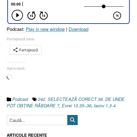
UNDE
POT
OBȚINE
RĂBDARE
Podcast:
Play in new window
|
Download
?
[Iacov
Partajează asta:
1.3-
Partajează
4
I
Evrei
Apreciază:
10.35–
Încarc...
36]”
Podcast
242. SELECTEAZĂ CORECT 38. DE UNDE
POT OBȚINE RĂBDARE ?
,
Evrei 10.35–36
,
Iacov 1.3-4
ARTICOLE RECENTE