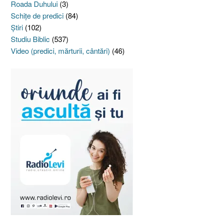
Roada Duhului
(3)
Schiţe de predici
(84)
Ştiri
(102)
Studiu Biblic
(537)
Video (predici, mărturii, cântări)
(46)