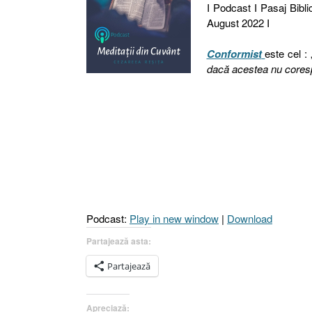
I Podcast I Pasaj Bibli
August 2022 I
Conformist
este cel : 
dacă acestea nu coresp
Podcast:
Play in new window
|
Download
Partajează asta:
Partajează
Apreciază: