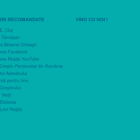
URI RECOMANDATE
VINO CU NOI !
E. Cluj
n Tămăşan
ca Betania Chicago
eea Facebook
eea Reşiţa YouTube
 Creştin Penticostal din România
ul Adevărului
imă pentru tine
Creştinului
 Vieţii
Ekklesia
Levi Reşiţa