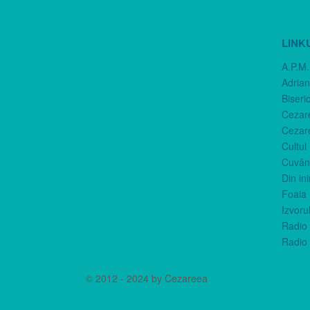
LINK
A.P.M.
Adria
Biseri
Cezar
Cezar
Cultul
Cuvânt
Din in
Foaia 
Izvorul
Radio 
Radio 
© 2012 - 2024 by Cezareea