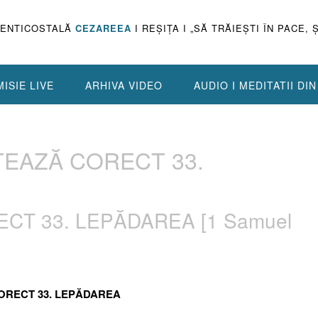
PENTICOSTALĂ
CEZAREEA
I REŞIŢA I „SĂ TRĂIEŞTI ÎN PACE, 
ISIE LIVE
ARHIVA VIDEO
AUDIO I MEDITATII DI
TEAZĂ CORECT 33.
CT 33. LEPĂDAREA [1 Samuel
CORECT 33. LEPĂDAREA