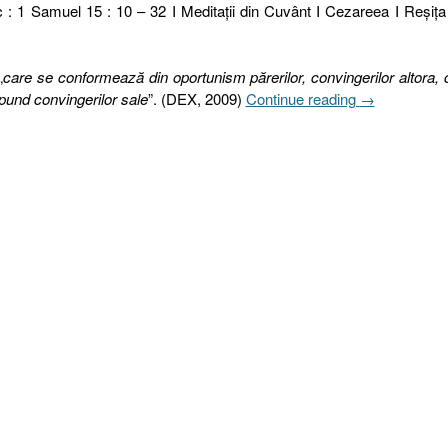
c : 1 Samuel 15 : 10 – 32 I Meditaţii din Cuvânt I Cezareea I Reşiţa
„
care se conformează din oportunism părerilor, convingerilor altora, 
„237.
und convingerilor sale
”. (DEX, 2009)
Continue reading
→
SELECTEAZ
CORECT
33.
LEPĂDAREA
[1
Samuel
15.10-
32]”