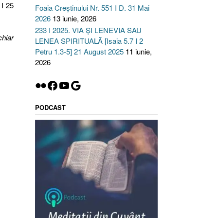
 I 25
Foaia Creștinului Nr. 551 I D. 31 Mai
2026
13 iunie, 2026
233 I 2025. VIA ȘI LENEVIA SAU
chiar
LENEA SPIRITUALĂ [Isaia 5.7 I 2
Petru 1.3-5] 21 August 2025
11 iunie,
Ă
2026
Flickr
Facebook
YouTube
Google
PODCAST