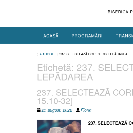
Skip
to
BISERICA 
content
ACASĂ
PROGRAMĂRI
TRANSM
>
ARTICOLE
>
237. SELECTEAZĂ CORECT 33. LEPĂDAREA
Etichetă:
237. SELEC
LEPĂDAREA
237. SELECTEAZĂ CORE
15.10-32]
25 august, 2022
Florin
237. SELECTEAZĂ 