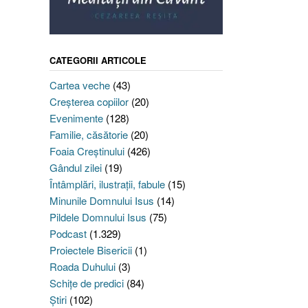
CATEGORII ARTICOLE
Cartea veche
(43)
Creşterea copiilor
(20)
Evenimente
(128)
Familie, căsătorie
(20)
Foaia Creştinului
(426)
Gândul zilei
(19)
Întâmplări, ilustraţii, fabule
(15)
Minunile Domnului Isus
(14)
Pildele Domnului Isus
(75)
Podcast
(1.329)
Proiectele Bisericii
(1)
Roada Duhului
(3)
Schiţe de predici
(84)
Ştiri
(102)