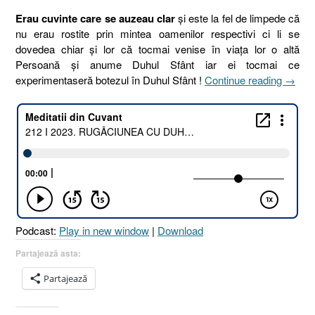
Erau cuvinte care se auzeau clar
și este la fel de limpede că
nu erau rostite prin mintea oamenilor respectivi ci li se
dovedea chiar și lor că tocmai venise în viața lor o altă
Persoană și anume Duhul Sfânt iar ei tocmai ce
„212
experimentaseră botezul în Duhul Sfânt !
Continue reading
→
I
2023.
RUGĂ
CU
DUHU
CONS
ÎN
CUVI
ROST
Podcast:
Play in new window
|
Download
CLAR
[Fapte
Partajează asta:
Apostol
Partajează
19.
1–
7