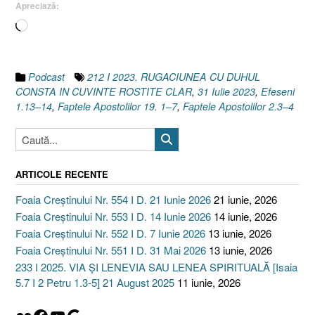
Apreciază:
I
Încarc...
Efesen
1.13-
14
I
Podcast
212 I 2023. RUGACIUNEA CU DUHUL
Faptel
CONSTA IN CUVINTE ROSTITE CLAR
,
31 Iulie 2023
,
Efeseni
Apostol
1.13–14
,
Faptele Apostolilor 19. 1–7
,
Faptele Apostolilor 2.3–4
2.3–
4]”
ARTICOLE RECENTE
Foaia Creștinului Nr. 554 I D. 21 Iunie 2026
21 iunie, 2026
Foaia Creștinului Nr. 553 I D. 14 Iunie 2026
14 iunie, 2026
Foaia Creștinului Nr. 552 I D. 7 Iunie 2026
13 iunie, 2026
Foaia Creștinului Nr. 551 I D. 31 Mai 2026
13 iunie, 2026
233 I 2025. VIA ȘI LENEVIA SAU LENEA SPIRITUALĂ [Isaia
5.7 I 2 Petru 1.3-5] 21 August 2025
11 iunie, 2026