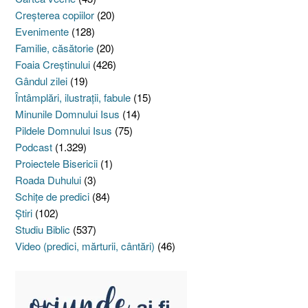
Creşterea copiilor
(20)
Evenimente
(128)
Familie, căsătorie
(20)
Foaia Creştinului
(426)
Gândul zilei
(19)
Întâmplări, ilustraţii, fabule
(15)
Minunile Domnului Isus
(14)
Pildele Domnului Isus
(75)
Podcast
(1.329)
Proiectele Bisericii
(1)
Roada Duhului
(3)
Schiţe de predici
(84)
Ştiri
(102)
Studiu Biblic
(537)
Video (predici, mărturii, cântări)
(46)