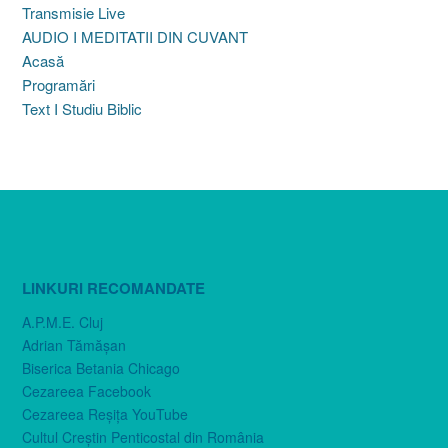
Transmisie Live
AUDIO I MEDITATII DIN CUVANT
Acasă
Programări
Text I Studiu Biblic
LINKURI RECOMANDATE
A.P.M.E. Cluj
Adrian Tămăşan
Biserica Betania Chicago
Cezareea Facebook
Cezareea Reşiţa YouTube
Cultul Creştin Penticostal din România