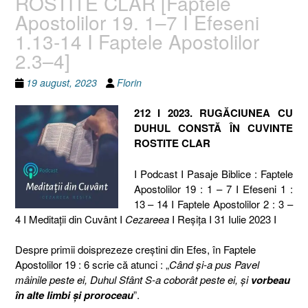
ROSTITE CLAR [Faptele
Apostolilor 19. 1–7 I Efeseni
1.13-14 I Faptele Apostolilor
2.3–4]
19 august, 2023
Florin
212 I 2023. RUGĂCIUNEA CU
DUHUL CONSTĂ ÎN CUVINTE
ROSTITE CLAR
I Podcast I Pasaje Biblice : Faptele
Apostolilor 19 : 1 – 7 I Efeseni 1 :
13 – 14 I Faptele Apostolilor 2 : 3 –
4 I Meditaţii din Cuvânt I
Cezareea
I Reşiţa I 31 Iulie 2023 I
Despre primii doisprezeze creștini din Efes, în Faptele
Apostolilor 19 : 6 scrie că atunci : „
Când şi-a pus Pavel
mâinile peste ei, Duhul Sfânt S-a coborât peste ei, şi
vorbeau
în alte limbi şi proroceau
”.