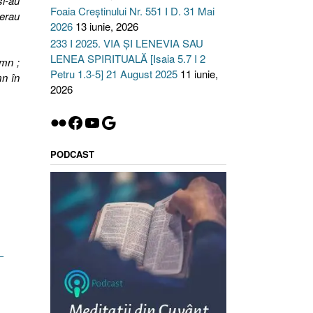
şi-au
Foaia Creștinului Nr. 551 I D. 31 Mai
 erau
2026
13 iunie, 2026
233 I 2025. VIA ȘI LENEVIA SAU
LENEA SPIRITUALĂ [Isaia 5.7 I 2
emn ;
Petru 1.3-5] 21 August 2025
11 iunie,
mn în
2026
Flickr
Facebook
YouTube
Google
PODCAST
–