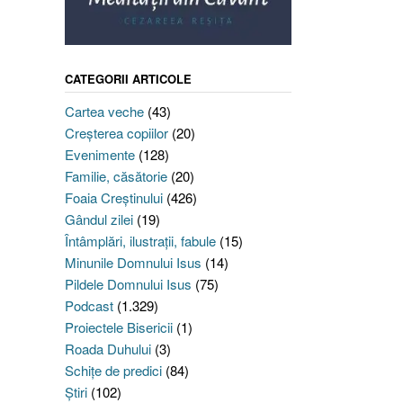
CATEGORII ARTICOLE
Cartea veche
(43)
Creşterea copiilor
(20)
Evenimente
(128)
Familie, căsătorie
(20)
Foaia Creştinului
(426)
Gândul zilei
(19)
Întâmplări, ilustraţii, fabule
(15)
Minunile Domnului Isus
(14)
Pildele Domnului Isus
(75)
Podcast
(1.329)
Proiectele Bisericii
(1)
Roada Duhului
(3)
Schiţe de predici
(84)
Ştiri
(102)