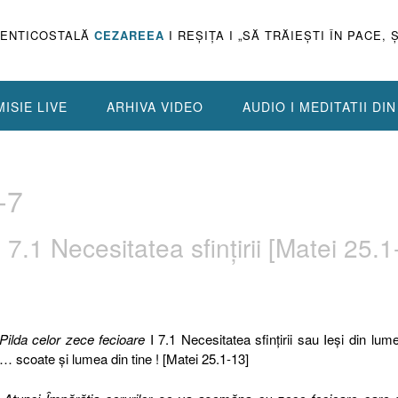
PENTICOSTALĂ
CEZAREEA
I REŞIŢA I „SĂ TRĂIEŞTI ÎN PACE, 
ISIE LIVE
ARHIVA VIDEO
AUDIO I MEDITATII DI
-7
 7.1 Necesitatea sfinţirii [Matei 25.1
Pilda celor zece fecioare
I 7.1 Necesitatea sfinţirii sau Ieşi din lum
… scoate şi lumea din tine ! [Matei 25.1-13]