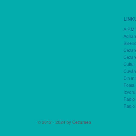
LINK
A.P.M.
Adria
Biseri
Cezar
Cezar
Cultul
Cuvânt
Din in
Foaia 
Izvorul
Radio 
Radio 
© 2012 - 2024 by Cezareea