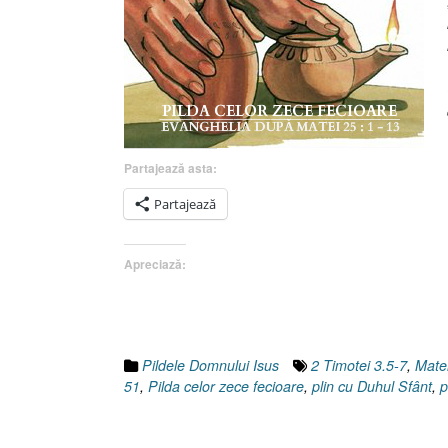
Partajează asta:
Partajează
Apreciază:
Pildele Domnului Isus
2 Timotei 3.5-7
,
Mate
51
,
Pilda celor zece fecioare
,
plin cu Duhul Sfânt
,
p