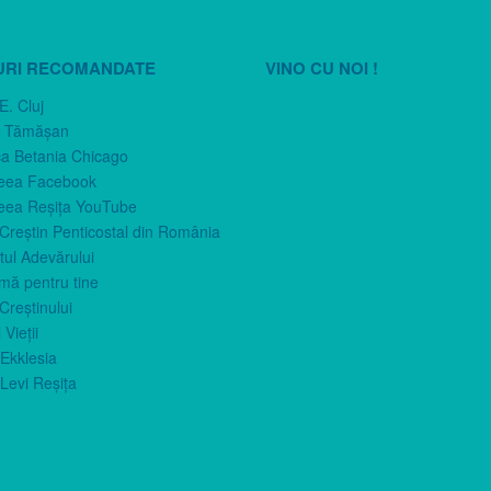
URI RECOMANDATE
VINO CU NOI !
E. Cluj
n Tămăşan
ca Betania Chicago
eea Facebook
eea Reşiţa YouTube
 Creştin Penticostal din România
ul Adevărului
imă pentru tine
Creştinului
 Vieţii
Ekklesia
Levi Reşiţa