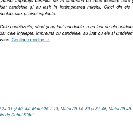
„
Atunci Împărăţia cerurilor se va asemăna cu zece fecioare care 
luat candelele şi au ieşit în întâmpinarea mirelui. Cinci din ele
nechibzuite, şi cinci înţelepte.
Cele nechibzuite, când şi-au luat candelele, n-au luat cu ele untdel
dar cele înţelepte, împreună cu candelele, au luat cu ele şi untdele
„Pilda
vase.
Continue reading
→
celor
zece
fecioare
I
7.1
Necesitatea
sfinţirii
[Matei
25.1-
13]”
i 24.31 şi 40–44
,
Matei 25.1-13
,
Matei 25.14–30 şi 31-46
,
Matei 25.45 
lin de Duhul Sfânt