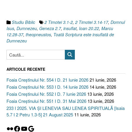
Studiu Biblic
2 Timotei 3.1-2
,
2 Timotei 3.14-17
,
Domnul
Isus
,
Dumnezeu
,
Geneza 2.7
,
insuflat
,
Ioan 20.22
,
Marcu
12.28-37
,
theopneustos
,
Toată Scriptura este insuflată de
Dumnezeu
ARTICOLE RECENTE
Foaia Creștinului Nr. 554 I D. 21 Iunie 2026
21 iunie, 2026
Foaia Creștinului Nr. 553 I D. 14 Iunie 2026
14 iunie, 2026
Foaia Creștinului Nr. 552 I D. 7 Iunie 2026
13 iunie, 2026
Foaia Creștinului Nr. 551 I D. 31 Mai 2026
13 iunie, 2026
233 I 2025. VIA ȘI LENEVIA SAU LENEA SPIRITUALĂ [Isaia
5.7 I 2 Petru 1.3-5] 21 August 2025
11 iunie, 2026
Flickr
Facebook
YouTube
Google