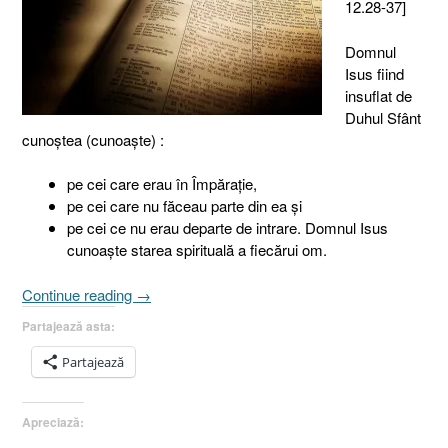
12.28-37]
Domnul
Isus fiind
insuflat de
Duhul Sfânt
cunoştea (cunoaşte) :
pe cei care erau în Împăraţie,
pe cei care nu făceau parte din ea şi
pe cei ce nu erau departe de intrare. Domnul Isus
cunoaşte starea spirituală a fiecărui om.
„Insuflat
Continue reading
→
de
Partajează asta:
Duhul
Sfânt
Partajează
[Marcu
12.28-
Apreciază:
37]”