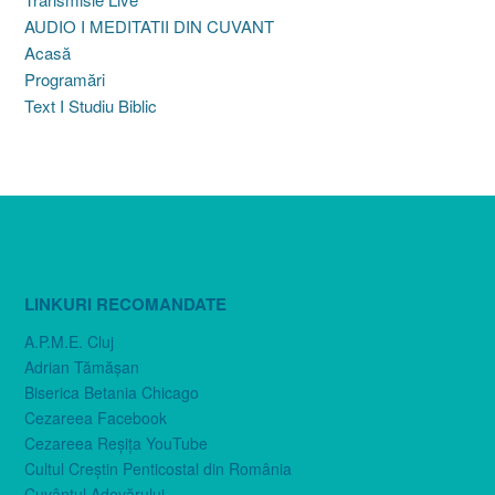
AUDIO I MEDITATII DIN CUVANT
Acasă
Programări
Text I Studiu Biblic
LINKURI RECOMANDATE
A.P.M.E. Cluj
Adrian Tămăşan
Biserica Betania Chicago
Cezareea Facebook
Cezareea Reşiţa YouTube
Cultul Creştin Penticostal din România
Cuvântul Adevărului