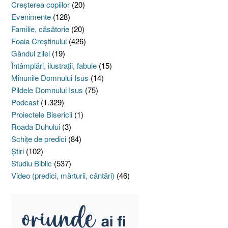
Creşterea copiilor
(20)
Evenimente
(128)
Familie, căsătorie
(20)
Foaia Creştinului
(426)
Gândul zilei
(19)
Întâmplări, ilustraţii, fabule
(15)
Minunile Domnului Isus
(14)
Pildele Domnului Isus
(75)
Podcast
(1.329)
Proiectele Bisericii
(1)
Roada Duhului
(3)
Schiţe de predici
(84)
Ştiri
(102)
Studiu Biblic
(537)
Video (predici, mărturii, cântări)
(46)