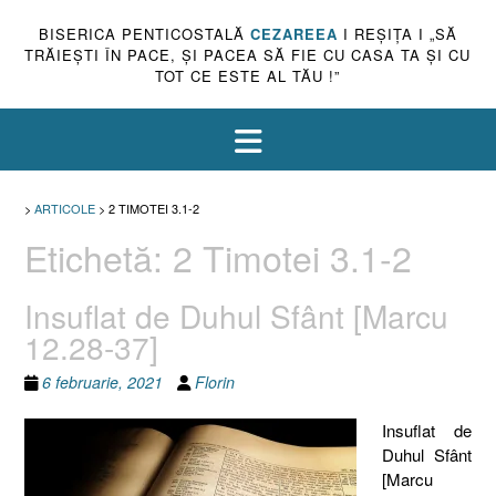
BISERICA PENTICOSTALĂ
CEZAREEA
I REŞIŢA I „SĂ
TRĂIEŞTI ÎN PACE, ŞI PACEA SĂ FIE CU CASA TA ŞI CU
TOT CE ESTE AL TĂU !”
>
ARTICOLE
>
2 TIMOTEI 3.1-2
Etichetă:
2 Timotei 3.1-2
Insuflat de Duhul Sfânt [Marcu
12.28-37]
6 februarie, 2021
Florin
Insuflat de
Duhul Sfânt
[Marcu