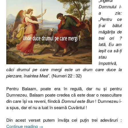
„
Îngerul
Domnului i-
a zis:
„Pentru ce
ţi-ai bătut
măgăriţa de
trei ori ?
Iată, Eu am
ieşit ca să-ţi
stau
împotrivă,
căci drumul pe care mergi este un drum care duce la
pierzare, înaintea Mea
”. (Numeri 22 : 32)
Pentru Balaam, poate era în regulă, dar nu şi pentru
Dumnezeu. Balaam poate credea că este doar o neascultare
din care îşi va reveni, fiindcă
Domnul este Bun
! Dumnezeu i-
a spus, dar el nu a luat în seamă Cuvântul !
Din acest verset putem învăţa cel puţin trei adevăruri :
„Unde
Continue reading
→