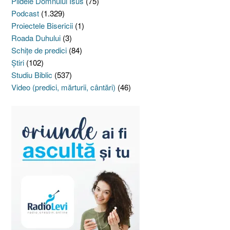
Pildele Domnului Isus
(75)
Podcast
(1.329)
Proiectele Bisericii
(1)
Roada Duhului
(3)
Schiţe de predici
(84)
Ştiri
(102)
Studiu Biblic
(537)
Video (predici, mărturii, cântări)
(46)