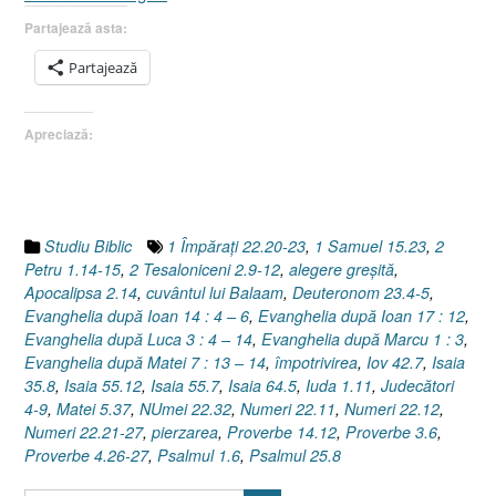
duce
Partajează asta:
drumul
pe
Partajează
care
mergi
Apreciază:
?
Sau
Joaca
cu
păcatul
Studiu Biblic
1 Împăraţi 22.20-23
,
1 Samuel 15.23
,
2
!
Petru 1.14-15
,
2 Tesaloniceni 2.9-12
,
alegere greşită
,
[Balaam,
Apocalipsa 2.14
,
cuvântul lui Balaam
,
Deuteronom 23.4-5
,
Numeri
Evanghelia după Ioan 14 : 4 – 6
,
Evanghelia după Ioan 17 : 12
,
22.32]”
Evanghelia după Luca 3 : 4 – 14
,
Evanghelia după Marcu 1 : 3
,
Evanghelia după Matei 7 : 13 – 14
,
împotrivirea
,
Iov 42.7
,
Isaia
35.8
,
Isaia 55.12
,
Isaia 55.7
,
Isaia 64.5
,
Iuda 1.11
,
Judecători
4-9
,
Matei 5.37
,
NUmei 22.32
,
Numeri 22.11
,
Numeri 22.12
,
Numeri 22.21-27
,
pierzarea
,
Proverbe 14.12
,
Proverbe 3.6
,
Proverbe 4.26-27
,
Psalmul 1.6
,
Psalmul 25.8