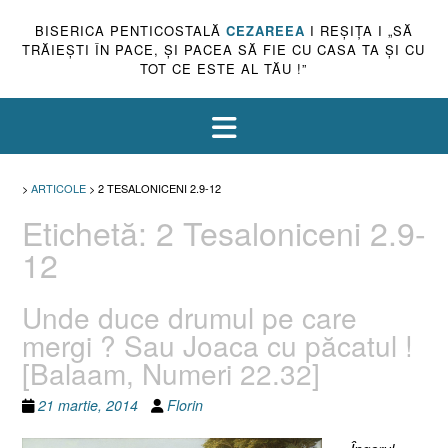
BISERICA PENTICOSTALĂ
CEZAREEA
I REŞIŢA I „SĂ
TRĂIEŞTI ÎN PACE, ŞI PACEA SĂ FIE CU CASA TA ŞI CU
TOT CE ESTE AL TĂU !”
>
ARTICOLE
>
2 TESALONICENI 2.9-12
Etichetă:
2 Tesaloniceni 2.9-
12
Unde duce drumul pe care
mergi ? Sau Joaca cu păcatul !
[Balaam, Numeri 22.32]
21 martie, 2014
Florin