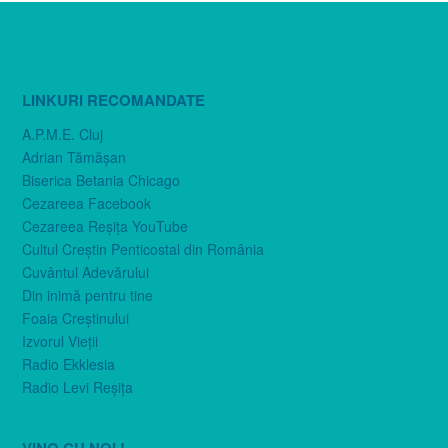
LINKURI RECOMANDATE
A.P.M.E. Cluj
Adrian Tămăşan
Biserica Betania Chicago
Cezareea Facebook
Cezareea Reşiţa YouTube
Cultul Creştin Penticostal din România
Cuvântul Adevărului
Din inimă pentru tine
Foaia Creştinului
Izvorul Vieţii
Radio Ekklesia
Radio Levi Reşiţa