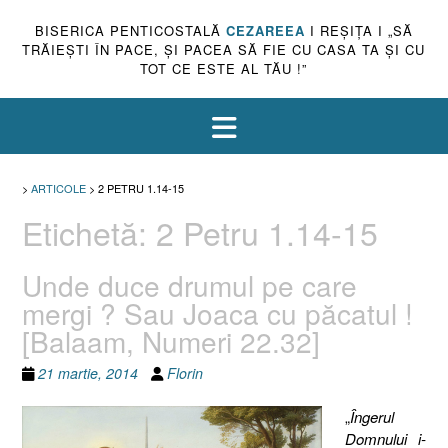
BISERICA PENTICOSTALĂ
CEZAREEA
I REŞIŢA I „SĂ
TRĂIEŞTI ÎN PACE, ŞI PACEA SĂ FIE CU CASA TA ŞI CU
TOT CE ESTE AL TĂU !”
>
ARTICOLE
>
2 PETRU 1.14-15
Etichetă:
2 Petru 1.14-15
Unde duce drumul pe care
mergi ? Sau Joaca cu păcatul !
[Balaam, Numeri 22.32]
21 martie, 2014
Florin
„
Îngerul
Domnului i-