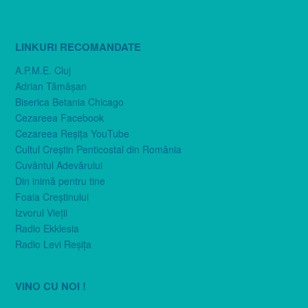
LINKURI RECOMANDATE
A.P.M.E. Cluj
Adrian Tămăşan
Biserica Betania Chicago
Cezareea Facebook
Cezareea Reşiţa YouTube
Cultul Creştin Penticostal din România
Cuvântul Adevărului
Din inimă pentru tine
Foaia Creştinului
Izvorul Vieţii
Radio Ekklesia
Radio Levi Reşiţa
VINO CU NOI !