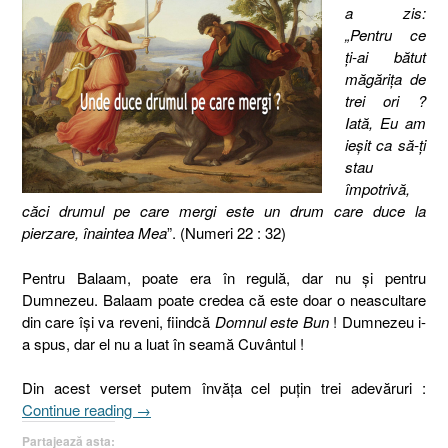
a zis:
„Pentru ce
ţi-ai bătut
măgăriţa de
trei ori ?
Iată, Eu am
ieşit ca să-ţi
stau
împotrivă,
căci drumul pe care mergi este un drum care duce la
pierzare, înaintea Mea
”. (Numeri 22 : 32)
Pentru Balaam, poate era în regulă, dar nu şi pentru
Dumnezeu. Balaam poate credea că este doar o neascultare
din care îşi va reveni, fiindcă
Domnul este Bun
! Dumnezeu i-
a spus, dar el nu a luat în seamă Cuvântul !
Din acest verset putem învăţa cel puţin trei adevăruri :
„Unde
Continue reading
→
duce
Partajează asta: