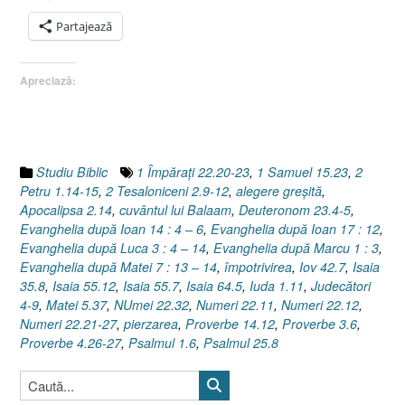
drumul
pe
Partajează
care
mergi
Apreciază:
?
Sau
Joaca
cu
păcatul
Studiu Biblic
1 Împăraţi 22.20-23
,
1 Samuel 15.23
,
2
!
Petru 1.14-15
,
2 Tesaloniceni 2.9-12
,
alegere greşită
,
[Balaam,
Apocalipsa 2.14
,
cuvântul lui Balaam
,
Deuteronom 23.4-5
,
Numeri
Evanghelia după Ioan 14 : 4 – 6
,
Evanghelia după Ioan 17 : 12
,
22.32]”
Evanghelia după Luca 3 : 4 – 14
,
Evanghelia după Marcu 1 : 3
,
Evanghelia după Matei 7 : 13 – 14
,
împotrivirea
,
Iov 42.7
,
Isaia
35.8
,
Isaia 55.12
,
Isaia 55.7
,
Isaia 64.5
,
Iuda 1.11
,
Judecători
4-9
,
Matei 5.37
,
NUmei 22.32
,
Numeri 22.11
,
Numeri 22.12
,
Numeri 22.21-27
,
pierzarea
,
Proverbe 14.12
,
Proverbe 3.6
,
Proverbe 4.26-27
,
Psalmul 1.6
,
Psalmul 25.8