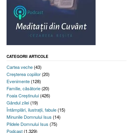
CATEGORII ARTICOLE
Cartea veche
(43)
Creşterea copiilor
(20)
Evenimente
(128)
Familie, căsătorie
(20)
Foaia Creştinului
(426)
Gândul zilei
(19)
Întâmplări, ilustraţii, fabule
(15)
Minunile Domnului Isus
(14)
Pildele Domnului Isus
(75)
Podcast
(1.329)