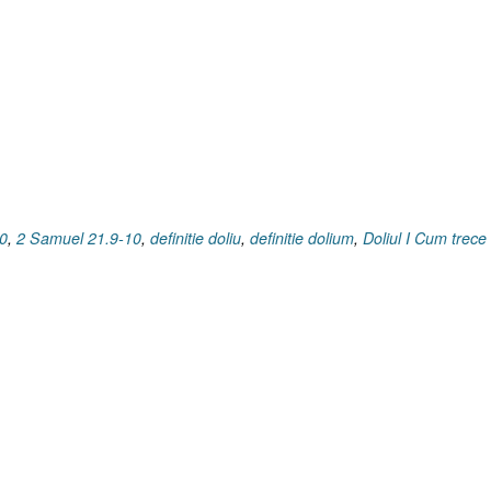
Cum
trece
o
femeie
prin
doliu
[Riţpa
I
2
Samuel
0
,
2 Samuel 21.9-10
,
definitie doliu
,
definitie dolium
,
Doliul I Cum trece
21.10]”