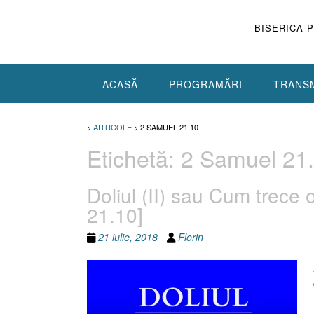
Skip
to
BISERICA 
content
ACASĂ
PROGRAMĂRI
TRANSM
>
ARTICOLE
>
2 SAMUEL 21.10
Etichetă:
2 Samuel 21
Doliul (II) sau Cum trece 
21.10]
21 iulie, 2018
Florin