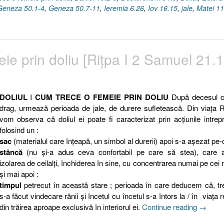
Geneza 50.1-4
,
Geneza 50.7-11
,
Ieremia 6.26
,
Iov 16.15
,
jale
,
Matei 11
eie prin doliu [Riţpa I 2 Samuel 21.1
DOLIUL
I
CUM TRECE O FEMEIE PRIN DOLIU
După decesul c
drag, urmează perioada de jale, de durere sufletească. Din viaţa R
vom observa că doliul ei poate fi caracterizat prin acţiunile intrep
folosind un :
sac
(materialul care înţeapă, un simbol al durerii) apoi s-a așezat pe-
stâncă
(nu şi-a adus ceva confortabil pe care să stea), care a
izolarea de ceilalţi, închiderea în sine, cu concentrarea numai pe cei 
și mai apoi :
timpul
petrecut în această stare ; perioada în care deducem că, tr
s-a făcut vindecare rănii şi încetul cu încetul s-a întors la / în viaţa r
„Doliul
din trăirea aproape exclusivă în interiorul ei.
Continue reading
→
(I)