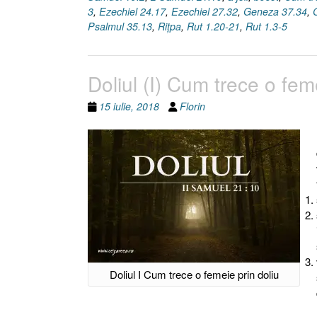
3
,
Ezechiel 24.17
,
Ezechiel 27.32
,
Geneza 37.34
,
Psalmul 35.13
,
Riţpa
,
Rut 1.20-21
,
Rut 1.3-5
Doliul (I) Cum trece o fem
15 iulie, 2018
Florin
Doliul I Cum trece o femeie prin doliu