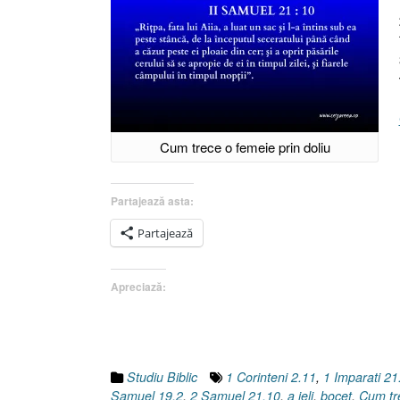
Cum trece o femeie prin doliu
Partajează asta:
Partajează
Apreciază:
Studiu Biblic
1 Corinteni 2.11
,
1 Imparati 21
Samuel 19.2
,
2 Samuel 21.10
,
a jeli
,
bocet
,
Cum tre