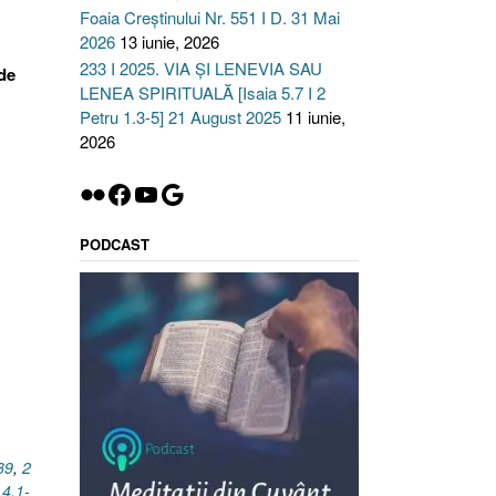
Foaia Creștinului Nr. 551 I D. 31 Mai
2026
13 iunie, 2026
233 I 2025. VIA ȘI LENEVIA SAU
de
LENEA SPIRITUALĂ [Isaia 5.7 I 2
Petru 1.3-5] 21 August 2025
11 iunie,
2026
Flickr
Facebook
YouTube
Google
PODCAST
39
,
2
 4.1-