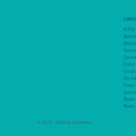
LINK
A.P.M.
Adria
Biseri
Cezar
Cezar
Cultul
Cuvânt
Din in
Foaia 
Izvorul
Radio 
Radio 
© 2012 - 2024 by Cezareea