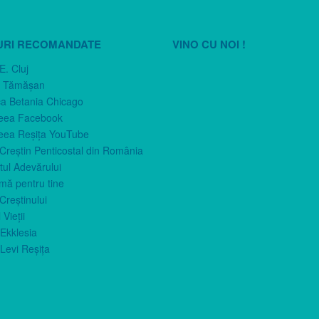
URI RECOMANDATE
VINO CU NOI !
E. Cluj
n Tămăşan
ca Betania Chicago
eea Facebook
eea Reşiţa YouTube
 Creştin Penticostal din România
ul Adevărului
imă pentru tine
Creştinului
 Vieţii
Ekklesia
Levi Reşiţa