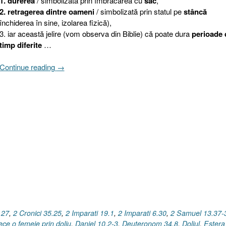
1. durerea
/ simbolizată prin îmbrăcarea cu
sac
,
2. retragerea dintre oameni
/ simbolizată prin statul pe
stâncă
închiderea în sine, izolarea fizică),
3. iar această jelire (vom observa din Biblie) că poate dura
perioade 
timp diferite
…
„Doliul
Continue reading
→
(II)
sau
Cum
trece
o
femeie
prin
doliu
[Riţpa
I
2
Samuel
21.10]”
.27
,
2 Cronici 35.25
,
2 Imparati 19.1
,
2 Imparati 6.30
,
2 Samuel 13.37-
ce o femeie prin doliu
,
Daniel 10.2-3
,
Deuteronom 34.8
,
Doliul
,
Estera