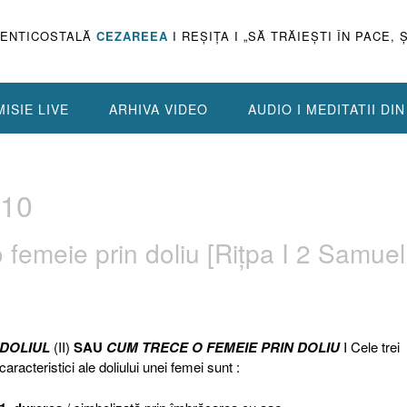
PENTICOSTALĂ
CEZAREEA
I REŞIŢA I „SĂ TRĂIEŞTI ÎN PACE, 
ISIE LIVE
ARHIVA VIDEO
AUDIO I MEDITATII DI
.10
o femeie prin doliu [Riţpa I 2 Samuel
DOLIUL
(II)
SAU
CUM TRECE O FEMEIE PRIN DOLIU
I Cele trei
caracteristici ale doliului unei femei sunt :