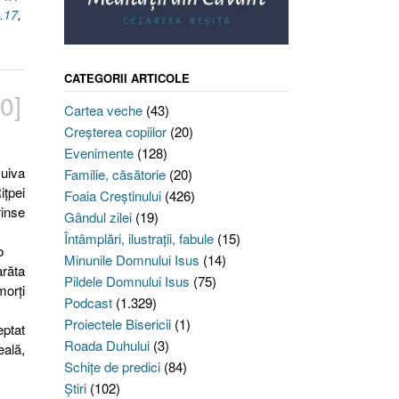
.17
,
CATEGORII ARTICOLE
0]
Cartea veche
(43)
Creşterea copiilor
(20)
Evenimente
(128)
uiva
Familie, căsătorie
(20)
iţpei
Foaia Creştinului
(426)
rinse
Gândul zilei
(19)
Întâmplări, ilustraţii, fabule
(15)
o
Minunile Domnului Isus
(14)
răta
Pildele Domnului Isus
(75)
morţi
Podcast
(1.329)
Proiectele Bisericii
(1)
eptat
Roada Duhului
(3)
eală,
Schiţe de predici
(84)
Ştiri
(102)