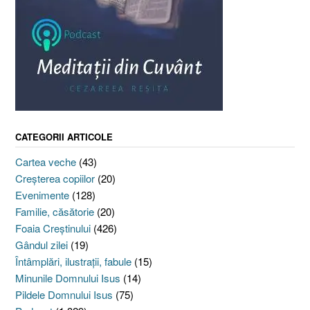
CATEGORII ARTICOLE
Cartea veche
(43)
Creşterea copiilor
(20)
Evenimente
(128)
Familie, căsătorie
(20)
Foaia Creştinului
(426)
Gândul zilei
(19)
Întâmplări, ilustraţii, fabule
(15)
Minunile Domnului Isus
(14)
Pildele Domnului Isus
(75)