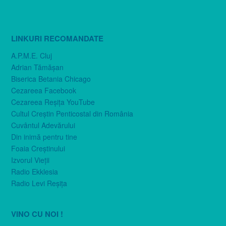
LINKURI RECOMANDATE
A.P.M.E. Cluj
Adrian Tămăşan
Biserica Betania Chicago
Cezareea Facebook
Cezareea Reşiţa YouTube
Cultul Creştin Penticostal din România
Cuvântul Adevărului
Din inimă pentru tine
Foaia Creştinului
Izvorul Vieţii
Radio Ekklesia
Radio Levi Reşiţa
VINO CU NOI !