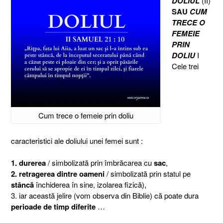
DOLIUL
(II)
SAU
CUM
TRECE O
FEMEIE
PRIN
DOLIU
I
Cele trei
Cum trece o femeie prin doliu
caracteristici ale doliului unei femei sunt :
1. durerea
/ simbolizată prin îmbrăcarea cu
sac
,
2. retragerea dintre oameni
/ simbolizată prin statul pe
stâncă
închiderea în sine, izolarea fizică),
3. iar această jelire (vom observa din Biblie) că poate dura
perioade de timp diferite
…