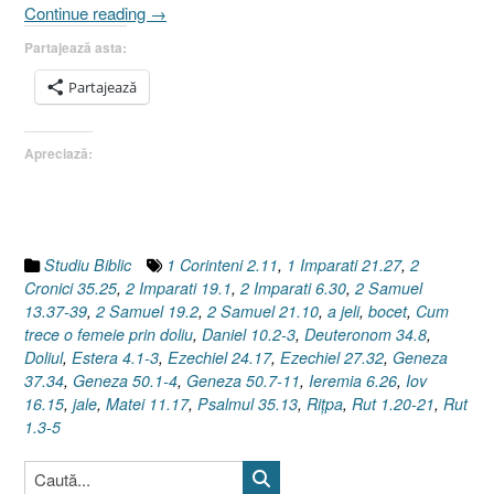
„Doliul
Continue reading
→
(II)
Partajează asta:
sau
Cum
Partajează
trece
o
Apreciază:
femeie
prin
doliu
[Riţpa
I
Studiu Biblic
1 Corinteni 2.11
,
1 Imparati 21.27
,
2
2
Cronici 35.25
,
2 Imparati 19.1
,
2 Imparati 6.30
,
2 Samuel
Samuel
13.37-39
,
2 Samuel 19.2
,
2 Samuel 21.10
,
a jeli
,
bocet
,
Cum
21.10]”
trece o femeie prin doliu
,
Daniel 10.2-3
,
Deuteronom 34.8
,
Doliul
,
Estera 4.1-3
,
Ezechiel 24.17
,
Ezechiel 27.32
,
Geneza
37.34
,
Geneza 50.1-4
,
Geneza 50.7-11
,
Ieremia 6.26
,
Iov
16.15
,
jale
,
Matei 11.17
,
Psalmul 35.13
,
Riţpa
,
Rut 1.20-21
,
Rut
1.3-5