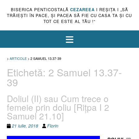
BISERICA PENTICOSTALĂ
CEZAREEA
I REŞIŢA I „SĂ
TRĂIEŞTI ÎN PACE, ŞI PACEA SĂ FIE CU CASA TA ŞI CU
TOT CE ESTE AL TĂU !”
>
ARTICOLE
>
2 SAMUEL 13.37-39
Etichetă:
2 Samuel 13.37-
39
Doliul (II) sau Cum trece o
femeie prin doliu [Riţpa I 2
Samuel 21.10]
21 iulie, 2018
Florin