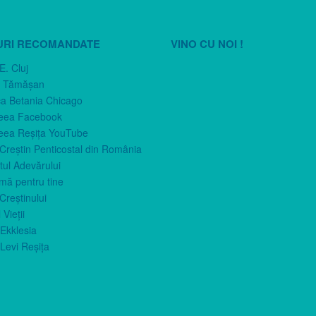
URI RECOMANDATE
VINO CU NOI !
E. Cluj
n Tămăşan
ca Betania Chicago
eea Facebook
eea Reşiţa YouTube
 Creştin Penticostal din România
ul Adevărului
imă pentru tine
Creştinului
 Vieţii
Ekklesia
Levi Reşiţa