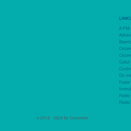
LINK
A.P.M.
Adria
Biseri
Cezar
Cezar
Cultul
Cuvânt
Din in
Foaia 
Izvorul
Radio 
Radio 
© 2012 - 2024 by Cezareea