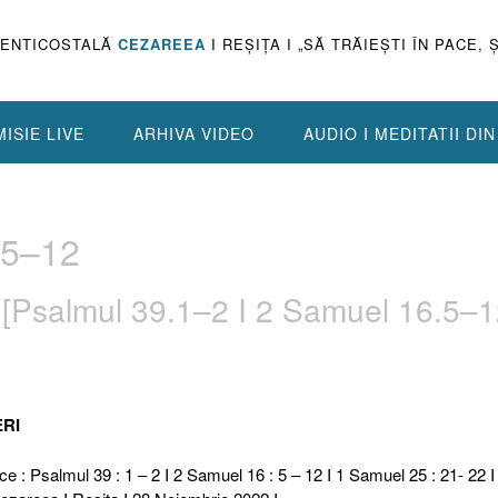
PENTICOSTALĂ
CEZAREEA
I REŞIŢA I „SĂ TRĂIEŞTI ÎN PACE, 
ISIE LIVE
ARHIVA VIDEO
AUDIO I MEDITATII DI
.5–12
Psalmul 39.1–2 I 2 Samuel 16.5–1
ERI
ce : Psalmul 39 : 1 – 2 I 2 Samuel 16 : 5 – 12 I 1 Samuel 25 : 21- 22 I