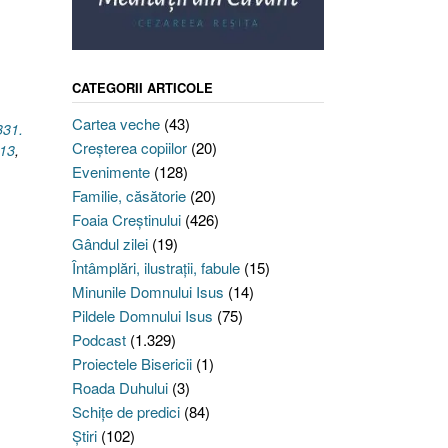
CATEGORII ARTICOLE
Cartea veche
(43)
331.
Creşterea copiilor
(20)
.13
,
Evenimente
(128)
Familie, căsătorie
(20)
Foaia Creştinului
(426)
Gândul zilei
(19)
Întâmplări, ilustraţii, fabule
(15)
Minunile Domnului Isus
(14)
Pildele Domnului Isus
(75)
Podcast
(1.329)
Proiectele Bisericii
(1)
Roada Duhului
(3)
Schiţe de predici
(84)
Ştiri
(102)