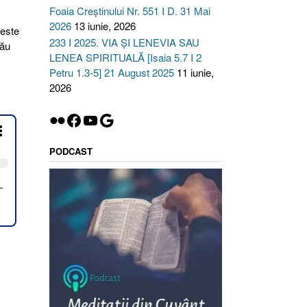
Foaia Creștinului Nr. 551 I D. 31 Mai
2026
13 iunie, 2026
 este
233 I 2025. VIA ȘI LENEVIA SAU
rău
LENEA SPIRITUALĂ [Isaia 5.7 I 2
Petru 1.3-5] 21 August 2025
11 iunie,
2026
Flickr
Facebook
YouTube
Google
PODCAST