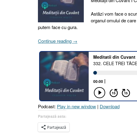
Meditaţii din Cuvânt I 
Astăzi vom face o scurt
organul omului de care 
putem face cu gura.
„332.
Continue reading
→
CELE
TREI
TĂCERI
[Psalmul
39.1–
2
I
2
Samuel
Podcast:
Play in new window
|
Download
16.5–
12
Partajează asta:
I
Partajează
1
Samuel