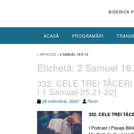
Skip
to
BISERICA 
content
ACASĂ
PROGRAMĂRI
TRANSM
>
ARTICOLE
>
2 SAMUEL 16.5–12
Etichetă:
2 Samuel 16
332. CELE TREI TĂCERI [
I 1 Samuel 25.21-22]
28 noiembrie, 2022
Florin
332. CELE TREI TĂC
I Podcast I Pasaje Bibli