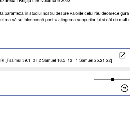
Cezareea I Reşiţa I 28 Noiembrie 2022 I
ă paranteză în studiul nostru despre valorile celui rău deoarece gura
el rea să se folosească pentru atingerea scopurilor lui și cât de mult 