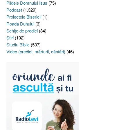
Pildele Domnului Isus
(75)
Podcast
(1.329)
Proiectele Bisericii
(1)
Roada Duhului
(3)
Schiţe de predici
(84)
Ştiri
(102)
Studiu Biblic
(537)
Video (predici, mărturii, cântări)
(46)