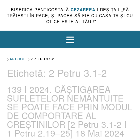
BISERICA PENTICOSTALĂ
CEZAREEA
I REŞIŢA I „SĂ
TRĂIEŞTI ÎN PACE, ŞI PACEA SĂ FIE CU CASA TA ŞI CU
TOT CE ESTE AL TĂU !”
>
ARTICOLE
>
2 PETRU 3.1-2
Etichetă:
2 Petru 3.1-2
139 I 2024. CÂȘTIGAREA
SUFLETELOR NEMÂNTUITE
SE POATE FACE PRIN MODUL
DE COMPORTARE AL
CREȘTINILOR [2 Petru 3.1-2 I
1 Petru 2.19–25] 18 Mai 2024