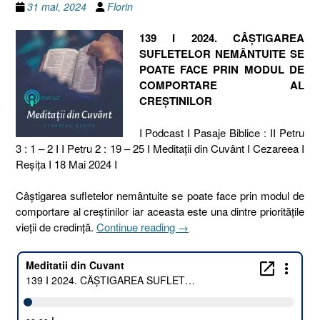
31 mai, 2024
Florin
139 I 2024. CÂȘTIGAREA
SUFLETELOR NEMÂNTUITE SE
POATE FACE PRIN MODUL DE
COMPORTARE AL
CREȘTINILOR
I Podcast I Pasaje Biblice : II Petru
3 : 1 – 2 I I Petru 2 : 19 – 25 I Meditaţii din Cuvânt I Cezareea I
Reşiţa I 18 Mai 2024 I
Câștigarea sufletelor nemântuite se poate face prin modul de
comportare al creștinilor iar aceasta este una dintre prioritățile
„139
vieții de credință.
Continue reading
→
I
2024.
CÂȘTIGAREA
SUFLETELOR
NEMÂNTUITE