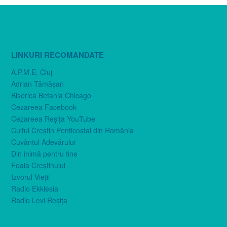
LINKURI RECOMANDATE
A.P.M.E. Cluj
Adrian Tămăşan
Biserica Betania Chicago
Cezareea Facebook
Cezareea Reşiţa YouTube
Cultul Creştin Penticostal din România
Cuvântul Adevărului
Din inimă pentru tine
Foaia Creştinului
Izvorul Vieţii
Radio Ekklesia
Radio Levi Reşiţa