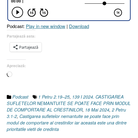
SE
POATE
FACE
PRIN
Podcast:
Play in new window
|
Download
MODUL
DE
Partajează asta:
COMPORTARE
Partajează
AL
CREȘTINILOR
[2
Apreciază:
Petru
Încarc...
3.1-
2
I
1
Podcast
1 Petru 2.19–25
,
139 I 2024. CASTIGAREA
Petru
SUFLETELOR NEMANTUITE SE POATE FACE PRIN MODUL
2.19–
DE COMPORTARE AL CRESTINILOR
,
18 Mai 2024
,
2 Petru
25]
3.1-2
,
Castigarea sufletelor nemantuite se poate face prin
18
modul de comportare al crestinilor iar aceasta este una dintre
Mai
prioritatile vietii de credinta
2024”