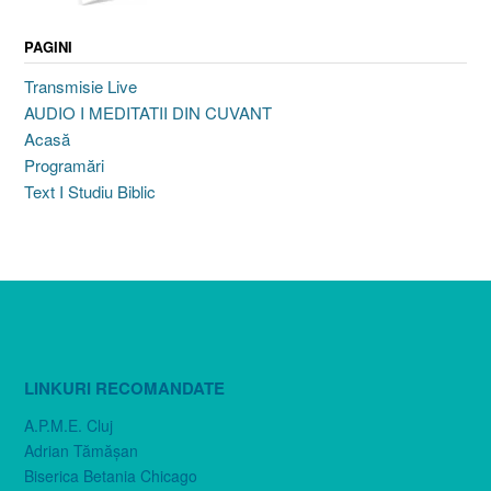
PAGINI
Transmisie Live
AUDIO I MEDITATII DIN CUVANT
Acasă
Programări
Text I Studiu Biblic
LINKURI RECOMANDATE
A.P.M.E. Cluj
Adrian Tămăşan
Biserica Betania Chicago