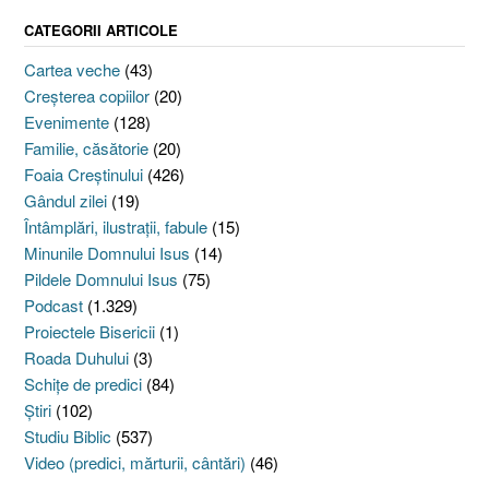
CATEGORII ARTICOLE
Cartea veche
(43)
Creşterea copiilor
(20)
Evenimente
(128)
Familie, căsătorie
(20)
Foaia Creştinului
(426)
Gândul zilei
(19)
Întâmplări, ilustraţii, fabule
(15)
Minunile Domnului Isus
(14)
Pildele Domnului Isus
(75)
Podcast
(1.329)
Proiectele Bisericii
(1)
Roada Duhului
(3)
Schiţe de predici
(84)
Ştiri
(102)
Studiu Biblic
(537)
Video (predici, mărturii, cântări)
(46)