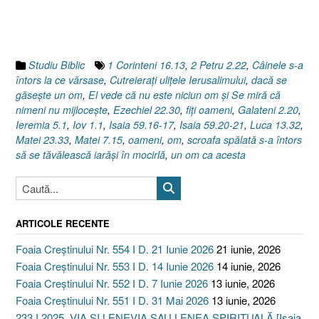
Studiu Biblic
1 Corinteni 16.13
,
2 Petru 2.22
,
Câinele s-a
întors la ce vărsase
,
Cutreieraţi uliţele Ierusalimului
,
dacă se
găseşte un om
,
El vede că nu este niciun om şi Se miră că
nimeni nu mijloceşte
,
Ezechiel 22.30
,
fiţi oameni
,
Galateni 2.20
,
Ieremia 5.1
,
Iov 1.1
,
Isaia 59.16-17
,
Isaia 59.20-21
,
Luca 13.32
,
Matei 23.33
,
Matei 7.15
,
oameni
,
om
,
scroafa spălată s-a întors
să se tăvălească iarăşi în mocirlă
,
un om ca acesta
ARTICOLE RECENTE
Foaia Creștinului Nr. 554 I D. 21 Iunie 2026
21 iunie, 2026
Foaia Creștinului Nr. 553 I D. 14 Iunie 2026
14 iunie, 2026
Foaia Creștinului Nr. 552 I D. 7 Iunie 2026
13 iunie, 2026
Foaia Creștinului Nr. 551 I D. 31 Mai 2026
13 iunie, 2026
233 I 2025. VIA ȘI LENEVIA SAU LENEA SPIRITUALĂ [Isaia