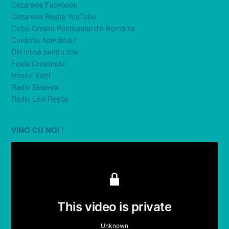
Cezareea Facebook
Cezareea Reşiţa YouTube
Cultul Creştin Penticostal din România
Cuvântul Adevărului
Din inimă pentru tine
Foaia Creştinului
Izvorul Vieţii
Radio Ekklesia
Radio Levi Reşiţa
VINO CU NOI !