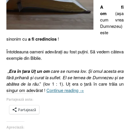
A fi
om
(aşa
cum vrea
Dumnezeu)
este
sinonim cu
a fi credincios
!
Întotdeauna oameni adevăraţi au fost puţini. Să vedem câteva
exemple din Biblie.
„
Era în ţara Uţ un om
care se numea Iov. Şi omul acesta era
fără prihană şi curat la suflet. El se temea de Dumnezeu şi se
abătea de la rău
.” (Iov 1 : 1). Uţ era o ţară în care trăia un
„Fiţi
singur om adevărat !
Continue reading
→
oameni
Partajează asta:
!
[1
Partajează
Corinteni
16.13]”
Apreciază: