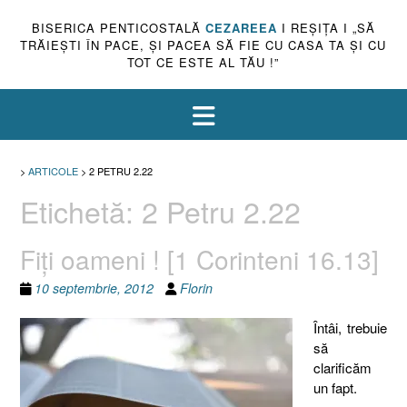
BISERICA PENTICOSTALĂ
CEZAREEA
I REŞIŢA I „SĂ
TRĂIEŞTI ÎN PACE, ŞI PACEA SĂ FIE CU CASA TA ŞI CU
TOT CE ESTE AL TĂU !”
>
ARTICOLE
>
2 PETRU 2.22
Etichetă:
2 Petru 2.22
Fiţi oameni ! [1 Corinteni 16.13]
10 septembrie, 2012
Florin
Întâi, trebuie
să
clarificăm
un fapt.