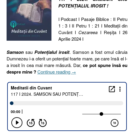
POTENȚIALUL IROSIT !
I Podcast I Pasaje Biblice : II Petru
1 : 3 I II Petru 1 : 21 I Meditaţii din
Cuvânt I
Cezareea
I Reşiţa I 26
Aprilie 2024 I
Samson
sau
Potențialul irosit
. Samson a fost omul căruia
Dumnezeu i-a oferit un potențial foarte mare, pe care însă el l-
a irosit în cea mai mare măsură. Dar,
ce pot spune însă eu
„117
despre mine ?
Continue reading
→
I
2024.
SAMSON
SAU
POTENȚIALUL
IROSIT
[2
Petru
1.3