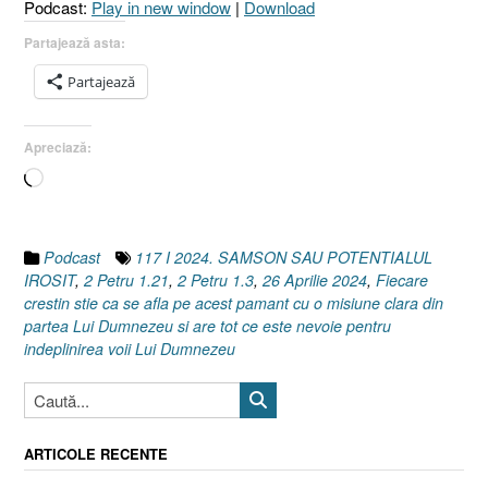
Podcast:
Play in new window
|
Download
I
2
Partajează asta:
Petru
Partajează
1.21]
26
Aprilie
Apreciază:
2024”
Încarc...
Podcast
117 I 2024. SAMSON SAU POTENTIALUL
IROSIT
,
2 Petru 1.21
,
2 Petru 1.3
,
26 Aprilie 2024
,
Fiecare
crestin stie ca se afla pe acest pamant cu o misiune clara din
partea Lui Dumnezeu si are tot ce este nevoie pentru
indeplinirea voii Lui Dumnezeu
ARTICOLE RECENTE