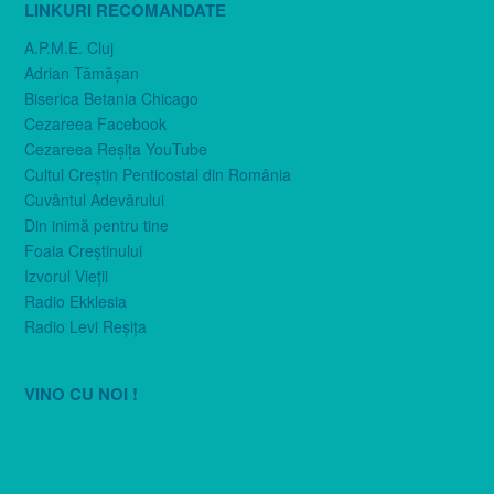
LINKURI RECOMANDATE
A.P.M.E. Cluj
Adrian Tămăşan
Biserica Betania Chicago
Cezareea Facebook
Cezareea Reşiţa YouTube
Cultul Creştin Penticostal din România
Cuvântul Adevărului
Din inimă pentru tine
Foaia Creştinului
Izvorul Vieţii
Radio Ekklesia
Radio Levi Reşiţa
VINO CU NOI !