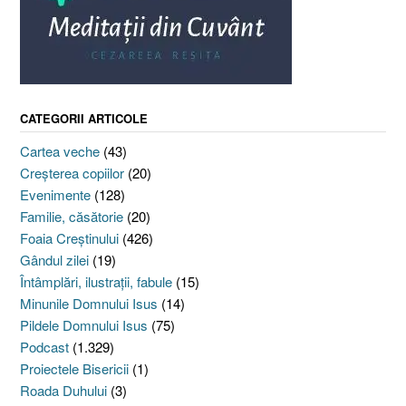
CATEGORII ARTICOLE
Cartea veche
(43)
Creşterea copiilor
(20)
Evenimente
(128)
Familie, căsătorie
(20)
Foaia Creştinului
(426)
Gândul zilei
(19)
Întâmplări, ilustraţii, fabule
(15)
Minunile Domnului Isus
(14)
Pildele Domnului Isus
(75)
Podcast
(1.329)
Proiectele Bisericii
(1)
Roada Duhului
(3)