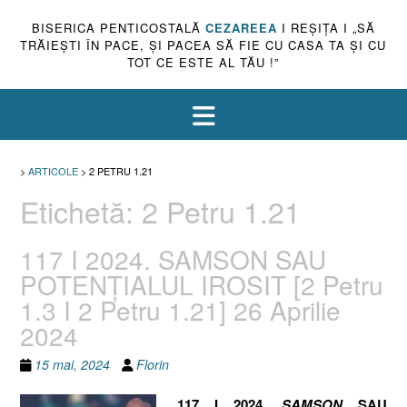
BISERICA PENTICOSTALĂ
CEZAREEA
I REŞIŢA I „SĂ
TRĂIEŞTI ÎN PACE, ŞI PACEA SĂ FIE CU CASA TA ŞI CU
TOT CE ESTE AL TĂU !”
>
ARTICOLE
>
2 PETRU 1.21
Etichetă:
2 Petru 1.21
117 I 2024. SAMSON SAU
POTENȚIALUL IROSIT [2 Petru
1.3 I 2 Petru 1.21] 26 Aprilie
2024
15 mai, 2024
Florin
117 I 2024.
SAMSON
SAU