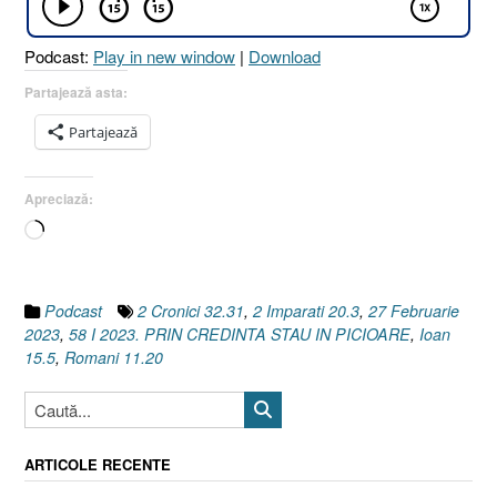
[Romani
11.20
Podcast:
Play in new window
|
Download
I
2
Partajează asta:
Imparati
Partajează
20.3
I
2
Apreciază:
Cronici
Încarc...
32.31]”
Podcast
2 Cronici 32.31
,
2 Imparati 20.3
,
27 Februarie
2023
,
58 I 2023. PRIN CREDINTA STAU IN PICIOARE
,
Ioan
15.5
,
Romani 11.20
ARTICOLE RECENTE