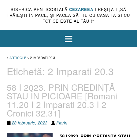
BISERICA PENTICOSTALĂ
CEZAREEA
I REŞIŢA I „SĂ
TRĂIEŞTI ÎN PACE, ŞI PACEA SĂ FIE CU CASA TA ŞI CU
TOT CE ESTE AL TĂU !”
>
ARTICOLE
>
2 IMPARATI 20.3
Etichetă:
2 Imparati 20.3
58 I 2023. PRIN CREDINȚĂ
STAU ÎN PICIOARE [Romani
11.20 I 2 Imparati 20.3 I 2
Cronici 32.31]
28 februarie, 2023
Florin
58 I 2023. PRIN CREDINȚĂ STAU