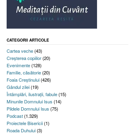
CATEGORII ARTICOLE
Cartea veche
(43)
Creşterea copiilor
(20)
Evenimente
(128)
Familie, căsătorie
(20)
Foaia Creştinului
(426)
Gândul zilei
(19)
Întâmplări, ilustraţii, fabule
(15)
Minunile Domnului Isus
(14)
Pildele Domnului Isus
(75)
Podcast
(1.329)
Proiectele Bisericii
(1)
Roada Duhului
(3)