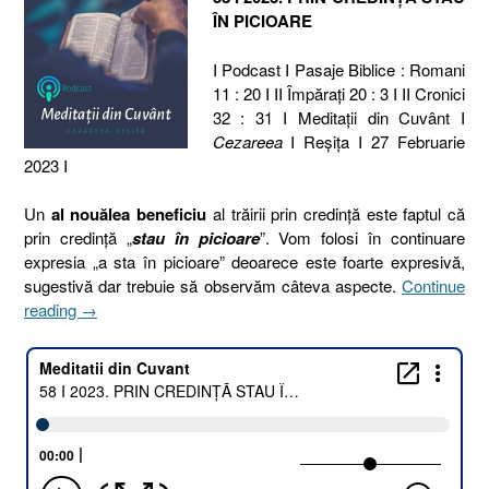
ÎN PICIOARE
I Podcast I Pasaje Biblice : Romani
11 : 20 I II Împărați 20 : 3 I II Cronici
32 : 31 I Meditaţii din Cuvânt I
Cezareea
I Reşiţa I 27 Februarie
2023 I
Un
al nouălea beneficiu
al trăirii prin credință este faptul că
prin credință „
stau în picioare
”. Vom folosi în continuare
expresia „a sta în picioare” deoarece este foarte expresivă,
sugestivă dar trebuie să observăm câteva aspecte.
Continue
„58
reading
→
I
2023.
PRIN
CREDINȚĂ
STAU
ÎN
PICIOARE