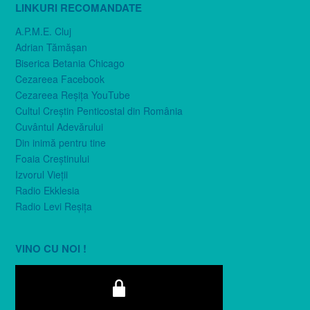
LINKURI RECOMANDATE
A.P.M.E. Cluj
Adrian Tămăşan
Biserica Betania Chicago
Cezareea Facebook
Cezareea Reşiţa YouTube
Cultul Creştin Penticostal din România
Cuvântul Adevărului
Din inimă pentru tine
Foaia Creştinului
Izvorul Vieţii
Radio Ekklesia
Radio Levi Reşiţa
VINO CU NOI !