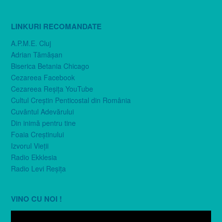
LINKURI RECOMANDATE
A.P.M.E. Cluj
Adrian Tămăşan
Biserica Betania Chicago
Cezareea Facebook
Cezareea Reşiţa YouTube
Cultul Creştin Penticostal din România
Cuvântul Adevărului
Din inimă pentru tine
Foaia Creştinului
Izvorul Vieţii
Radio Ekklesia
Radio Levi Reşiţa
VINO CU NOI !