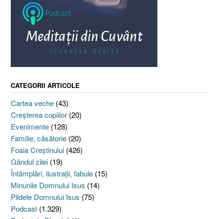
CATEGORII ARTICOLE
Cartea veche
(43)
Creşterea copiilor
(20)
Evenimente
(128)
Familie, căsătorie
(20)
Foaia Creştinului
(426)
Gândul zilei
(19)
Întâmplări, ilustraţii, fabule
(15)
Minunile Domnului Isus
(14)
Pildele Domnului Isus
(75)
Podcast
(1.329)