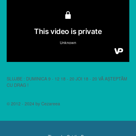
SLUJBE : DUMINICA 9 - 12 18 - 20 JOI 18 - 20 VĂ AȘTEPTĂM
CU DRAG !
© 2012 - 2024 by Cezareea