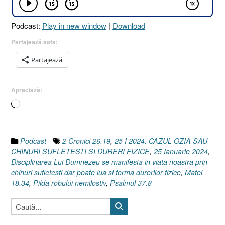
ȘI
DURERI
Podcast:
Play in new window
|
Download
FIZICE
[Matei
Partajează asta:
18.34
Partajează
I
Psalmul
37.8
Apreciază:
I
Încarc...
2
Cronici
26.19]”
Podcast
2 Cronici 26.19
,
25 I 2024. CAZUL OZIA SAU
CHINURI SUFLETESTI SI DURERI FIZICE
,
25 Ianuarie 2024
,
Disciplinarea Lui Dumnezeu se manifesta in viata noastra prin
chinuri sufletesti dar poate lua si forma durerilor fizice
,
Matei
18.34
,
Pilda robului nemilostiv
,
Psalmul 37.8