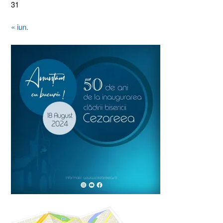
31
« iun.