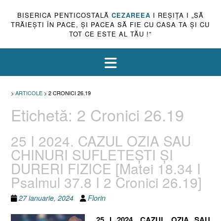
BISERICA PENTICOSTALĂ
CEZAREEA
I REŞIŢA I „SĂ
TRĂIEŞTI ÎN PACE, ŞI PACEA SĂ FIE CU CASA TA ŞI CU
TOT CE ESTE AL TĂU !”
>
ARTICOLE
>
2 CRONICI 26.19
Etichetă:
2 Cronici 26.19
25 I 2024. CAZUL OZIA SAU
CHINURI SUFLETEȘTI ȘI
DURERI FIZICE [Matei 18.34 I
Psalmul 37.8 I 2 Cronici 26.19]
27 ianuarie, 2024
Florin
25 I 2024. CAZUL OZIA SAU