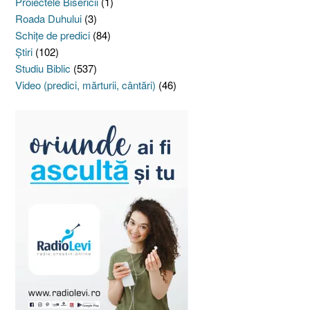
Proiectele Bisericii
(1)
Roada Duhului
(3)
Schiţe de predici
(84)
Ştiri
(102)
Studiu Biblic
(537)
Video (predici, mărturii, cântări)
(46)