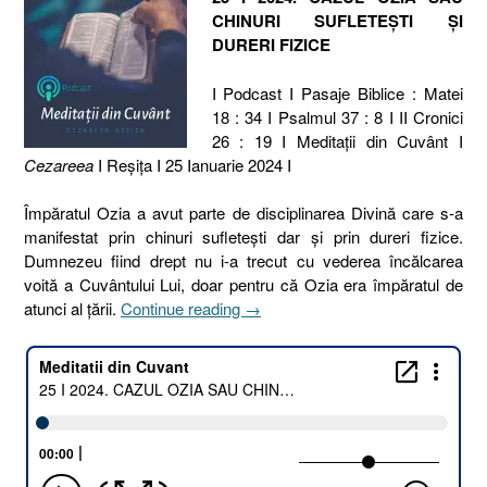
CHINURI SUFLETEȘTI ȘI
DURERI FIZICE
I Podcast I Pasaje Biblice : Matei
18 : 34 I Psalmul 37 : 8 I II Cronici
26 : 19 I Meditaţii din Cuvânt I
Cezareea
I Reşiţa I 25 Ianuarie 2024 I
Împăratul Ozia a avut parte de disciplinarea Divină care s-a
manifestat prin chinuri sufletești dar și prin dureri fizice.
Dumnezeu fiind drept nu i-a trecut cu vederea încălcarea
voită a Cuvântului Lui, doar pentru că Ozia era împăratul de
„25
atunci al țării.
Continue reading
→
I
2024.
CAZUL
OZIA
SAU
CHINURI
SUFLETEȘTI