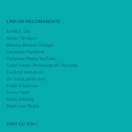
LINKURI RECOMANDATE
A.P.M.E. Cluj
Adrian Tămăşan
Biserica Betania Chicago
Cezareea Facebook
Cezareea Reşiţa YouTube
Cultul Creştin Penticostal din România
Cuvântul Adevărului
Din inimă pentru tine
Foaia Creştinului
Izvorul Vieţii
Radio Ekklesia
Radio Levi Reşiţa
VINO CU NOI !