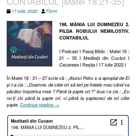
CONTABILUL [Matei 18.21-35]
17 iulie, 2022
Florin
198. MÂNIA LUI DUMNEZEU 2.
PILDA ROBULUI NEMILOSTIV.
CONTABILUL
I Podcast I Pasaj Biblic : Matei 18 :
21 – 35 I Meditaţii din Cuvânt I
Cezareea
I Reşiţa I 17 Iulie 2022 I
În Matei 18 : 21 – 27 scrie că : „
Atunci Petru s-a apropiat de El
şi I-a zis : „Doamne, de câte ori să iert pe fratele meu când va
păcătui împotriva mea ? Până la şapte ori ?” Isus i-a zis : „Eu
nu-ţi zic până la şapte ori, ci până la şaptezeci de ori câte
„198.
şapte
.
Continue reading
→
MÂNIA
LUI
DUMNEZEU
2.