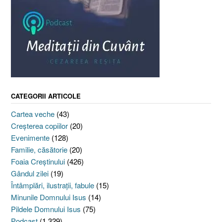
CATEGORII ARTICOLE
Cartea veche
(43)
Creşterea copiilor
(20)
Evenimente
(128)
Familie, căsătorie
(20)
Foaia Creştinului
(426)
Gândul zilei
(19)
Întâmplări, ilustraţii, fabule
(15)
Minunile Domnului Isus
(14)
Pildele Domnului Isus
(75)
Podcast
(1.329)