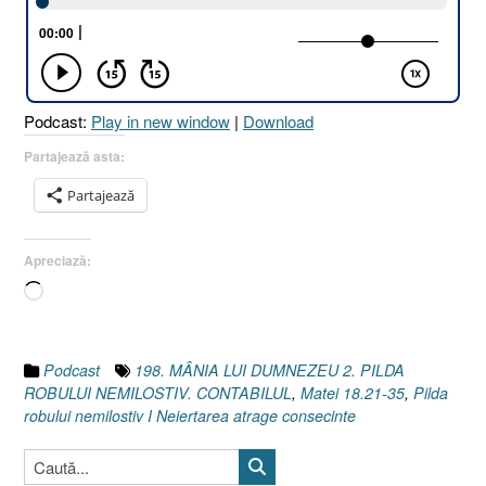
PILDA
ROBULUI
NEMILOSTIV.
CONTABILUL
[Matei
Podcast:
Play in new window
|
Download
18.21-
35]”
Partajează asta:
Partajează
Apreciază:
Încarc...
Podcast
198. MÂNIA LUI DUMNEZEU 2. PILDA
ROBULUI NEMILOSTIV. CONTABILUL
,
Matei 18.21-35
,
Pilda
robului nemilostiv I Neiertarea atrage consecinte