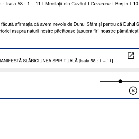
c : Isaia 58 : 1 – 11 I Meditaţii din Cuvânt I
Cezareea
I Reşiţa I 10 
ost făcută afirmația că avem nevoie de Duhul Sfânt și pentru că Duhul S
ctoriei asupra naturii nostre păcătoase (asupra firii noastre pământești