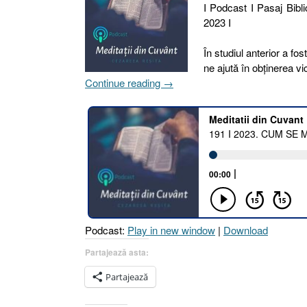
I Podcast I Pasaj Bibli
2023 I
În studiul anterior a f
ne ajută în obținerea vi
„191
Continue reading
→
I
2023.
CUM
SE
MANIFESTĂ
SLĂBICIUNEA
SPIRITUALĂ
[Isaia
58
Podcast:
Play in new window
|
Download
:
1
Partajează asta:
–
Partajează
11]”