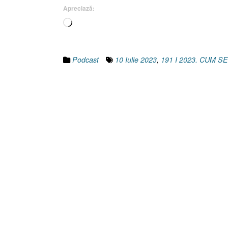
Apreciază:
Încarc...
Podcast
10 Iulie 2023
,
191 I 2023. CUM 