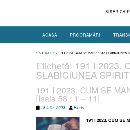
Skip
to
BISERICA 
content
ACASĂ
PROGRAMĂRI
TRANSM
>
ARTICOLE
>
191 I 2023. CUM SE MANIFESTA SLABICIUNEA 
Etichetă:
191 I 2023.
SLABICIUNEA SPIRI
191 I 2023. CUM SE M
[Isaia 58 : 1 – 11]
18 iulie, 2023
Florin
191 I 2023. CUM SE