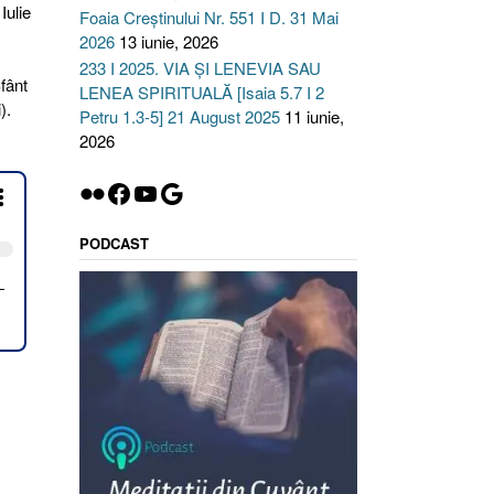
Iulie
Foaia Creștinului Nr. 551 I D. 31 Mai
2026
13 iunie, 2026
233 I 2025. VIA ȘI LENEVIA SAU
fânt
LENEA SPIRITUALĂ [Isaia 5.7 I 2
).
Petru 1.3-5] 21 August 2025
11 iunie,
2026
Flickr
Facebook
YouTube
Google
PODCAST