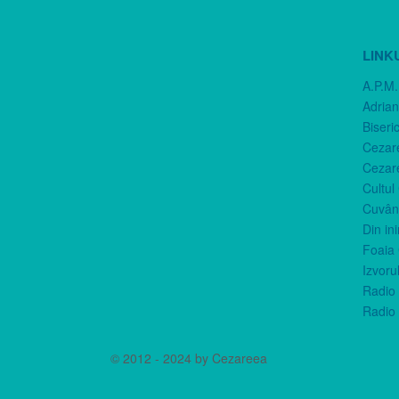
LINK
A.P.M.
Adria
Biseri
Cezar
Cezar
Cultul
Cuvânt
Din in
Foaia 
Izvorul
Radio 
Radio 
© 2012 - 2024 by Cezareea