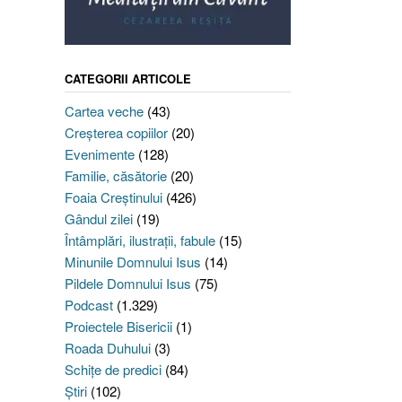
CATEGORII ARTICOLE
Cartea veche
(43)
Creşterea copiilor
(20)
Evenimente
(128)
Familie, căsătorie
(20)
Foaia Creştinului
(426)
Gândul zilei
(19)
Întâmplări, ilustraţii, fabule
(15)
Minunile Domnului Isus
(14)
Pildele Domnului Isus
(75)
Podcast
(1.329)
Proiectele Bisericii
(1)
Roada Duhului
(3)
Schiţe de predici
(84)
Ştiri
(102)