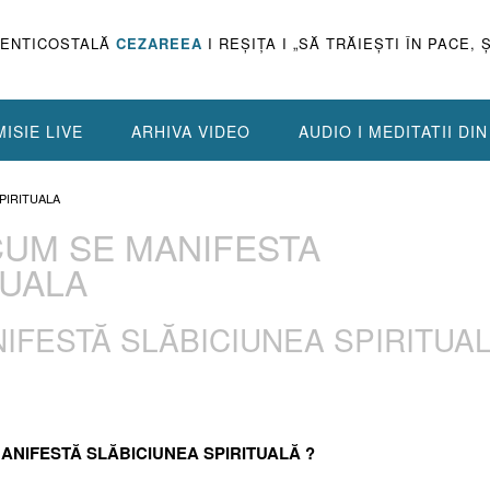
PENTICOSTALĂ
CEZAREEA
I REŞIŢA I „SĂ TRĂIEŞTI ÎN PACE, 
ISIE LIVE
ARHIVA VIDEO
AUDIO I MEDITATII DI
SPIRITUALA
 CUM SE MANIFESTA
TUALA
ANIFESTĂ SLĂBICIUNEA SPIRITUA
 MANIFESTĂ SLĂBICIUNEA SPIRITUALĂ ?