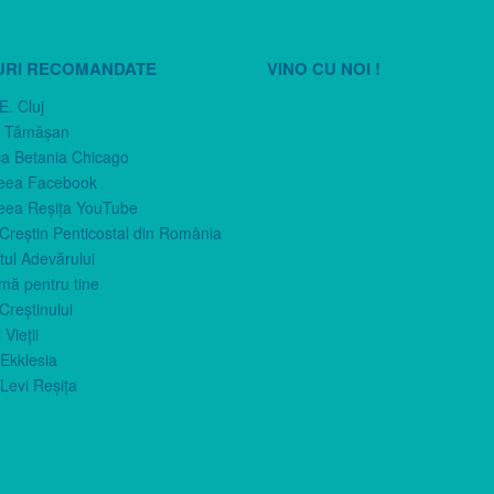
URI RECOMANDATE
VINO CU NOI !
E. Cluj
n Tămăşan
ca Betania Chicago
eea Facebook
eea Reşiţa YouTube
 Creştin Penticostal din România
ul Adevărului
imă pentru tine
Creştinului
 Vieţii
Ekklesia
Levi Reşiţa