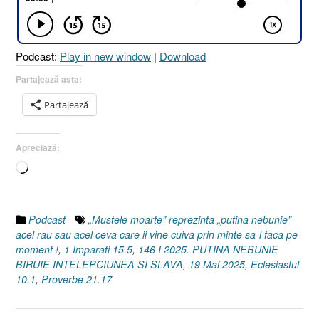
ȘI
SLAVA
[Eclesiastul
Podcast:
Play in new window
|
Download
10.1
I
Partajează asta:
Proverbe
Partajează
21.17
I
1
Apreciază:
Împăraţi
Încarc...
15.5]
19
Mai
2025”
Podcast
„Mustele moarte” reprezinta „putina nebunie”
acel rau sau acel ceva care ii vine cuiva prin minte sa-l faca pe
moment !
,
1 Imparati 15.5
,
146 I 2025. PUTINA NEBUNIE
BIRUIE INTELEPCIUNEA SI SLAVA
,
19 Mai 2025
,
Eclesiastul
10.1
,
Proverbe 21.17