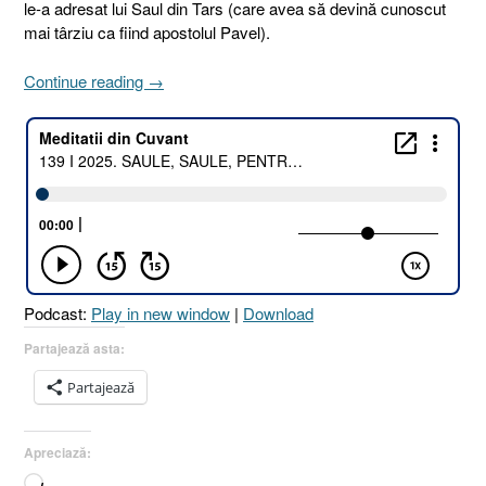
le-a adresat lui Saul din Tars (care avea să devină cunoscut
mai târziu ca fiind apostolul Pavel).
„139
Continue reading
→
I
2025.
SAULE,
SAULE,
PENTRU
CE
MĂ
PRIGONEȘTI
[Faptele
Podcast:
Play in new window
|
Download
Apostolilor
9.4
Partajează asta:
I
Partajează
1
Tesaloniceni
2.16
Apreciază:
I
Încarc...
1