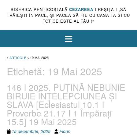
BISERICA PENTICOSTALĂ
CEZAREEA
I REŞIŢA I „SĂ
TRĂIEŞTI ÎN PACE, ŞI PACEA SĂ FIE CU CASA TA ŞI CU
TOT CE ESTE AL TĂU !”
>
ARTICOLE
>
19 MAI 2025
Etichetă:
19 Mai 2025
146 I 2025. PUȚINĂ NEBUNIE
BIRUIE ÎNȚELEPCIUNEA ȘI
SLAVA [Eclesiastul 10.1 I
Proverbe 21.17 I 1 Împăraţi
15.5] 19 Mai 2025
15 decembrie, 2025
Florin