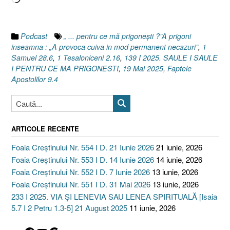
Samuel
28.6]
19
Podcast
„ ... pentru ce mă prigonești ?”A prigoni
Mai
inseamna : „A provoca cuiva in mod permanent necazuri”
,
1
2025”
Samuel 28.6
,
1 Tesaloniceni 2.16
,
139 I 2025. SAULE I SAULE
I PENTRU CE MA PRIGONESTI
,
19 Mai 2025
,
Faptele
Apostolilor 9.4
ARTICOLE RECENTE
Foaia Creștinului Nr. 554 I D. 21 Iunie 2026
21 iunie, 2026
Foaia Creștinului Nr. 553 I D. 14 Iunie 2026
14 iunie, 2026
Foaia Creștinului Nr. 552 I D. 7 Iunie 2026
13 iunie, 2026
Foaia Creștinului Nr. 551 I D. 31 Mai 2026
13 iunie, 2026
233 I 2025. VIA ȘI LENEVIA SAU LENEA SPIRITUALĂ [Isaia
5.7 I 2 Petru 1.3-5] 21 August 2025
11 iunie, 2026