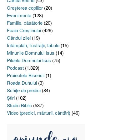
Cartea veche
(43)
Creşterea copiilor
(20)
Evenimente
(128)
Familie, căsătorie
(20)
Foaia Creştinului
(426)
Gândul zilei
(19)
Întâmplări, ilustraţii, fabule
(15)
Minunile Domnului Isus
(14)
Pildele Domnului Isus
(75)
Podcast
(1.329)
Proiectele Bisericii
(1)
Roada Duhului
(3)
Schiţe de predici
(84)
Ştiri
(102)
Studiu Biblic
(537)
Video (predici, mărturii, cântări)
(46)