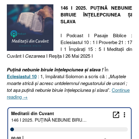
146 I 2025. PUȚINĂ NEBUNIE
BIRUIE ÎNȚELEPCIUNEA ȘI
SLAVA
I Podcast I Pasaje Biblice :
Eclesiastul 10 : 1 I Proverbe 21 : 17
I 1 Împăraţi 15 : 5 I Meditaţii din
Cuvânt I
Cezareea
I Reşiţa I 26 Mai 2025 I
Puțină nebunie biruie înțelepciunea și slava !
În
Eclesiastul 10
: 1, împăratul Solomon a scris că : „
Muştele
moarte strică şi acresc untdelemnul negustorului de unsori ;
tot aşa puţină nebunie biruie înţelepciunea şi slava
”.
Continue
„146
reading
→
I
2025.
PUȚINĂ
NEBUNIE
BIRUIE
ÎNȚELEPCIUNEA