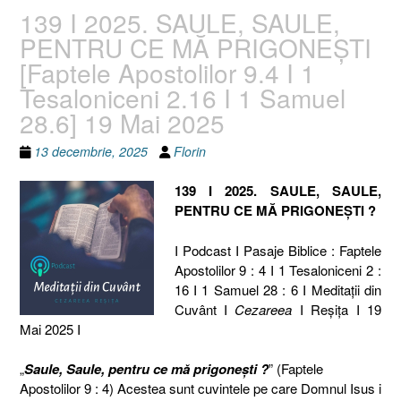
139 I 2025. SAULE, SAULE,
PENTRU CE MĂ PRIGONEȘTI
[Faptele Apostolilor 9.4 I 1
Tesaloniceni 2.16 I 1 Samuel
28.6] 19 Mai 2025
13 decembrie, 2025
Florin
139 I 2025. SAULE, SAULE,
PENTRU CE MĂ PRIGONEȘTI ?
I Podcast I Pasaje Biblice : Faptele
Apostolilor 9 : 4 I 1 Tesaloniceni 2 :
16 I 1 Samuel 28 : 6 I Meditaţii din
Cuvânt I
Cezareea
I Reşiţa I 19
Mai 2025 I
„
Saule, Saule, pentru ce mă prigonești ?
” (Faptele
Apostolilor 9 : 4) Acestea sunt cuvintele pe care Domnul Isus i