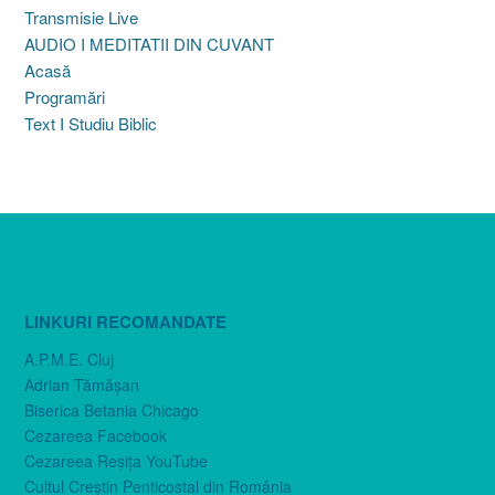
Transmisie Live
AUDIO I MEDITATII DIN CUVANT
Acasă
Programări
Text I Studiu Biblic
LINKURI RECOMANDATE
A.P.M.E. Cluj
Adrian Tămăşan
Biserica Betania Chicago
Cezareea Facebook
Cezareea Reşiţa YouTube
Cultul Creştin Penticostal din România