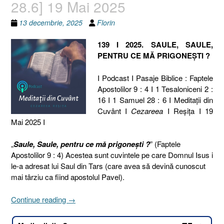
28.6] 19 Mai 2025
13 decembrie, 2025
Florin
139 I 2025. SAULE, SAULE,
PENTRU CE MĂ PRIGONEȘTI ?
I Podcast I Pasaje Biblice : Faptele
Apostolilor 9 : 4 I 1 Tesaloniceni 2 :
16 I 1 Samuel 28 : 6 I Meditaţii din
Cuvânt I
Cezareea
I Reşiţa I 19
Mai 2025 I
„
Saule, Saule, pentru ce mă prigonești ?
” (Faptele
Apostolilor 9 : 4) Acestea sunt cuvintele pe care Domnul Isus i
le-a adresat lui Saul din Tars (care avea să devină cunoscut
mai târziu ca fiind apostolul Pavel).
„139
Continue reading
→
I
2025.