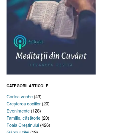
CATEGORII ARTICOLE
Cartea veche
(43)
Creşterea copiilor
(20)
Evenimente
(128)
Familie, căsătorie
(20)
Foaia Creştinului
(426)
Gândul zilei
(19)