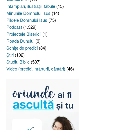
Întâmplări, ilustraţii, fabule
(15)
Minunile Domnului Isus
(14)
Pildele Domnului Isus
(75)
Podcast
(1.329)
Proiectele Bisericii
(1)
Roada Duhului
(3)
Schiţe de predici
(84)
Ştiri
(102)
Studiu Biblic
(537)
Video (predici, mărturii, cântări)
(46)