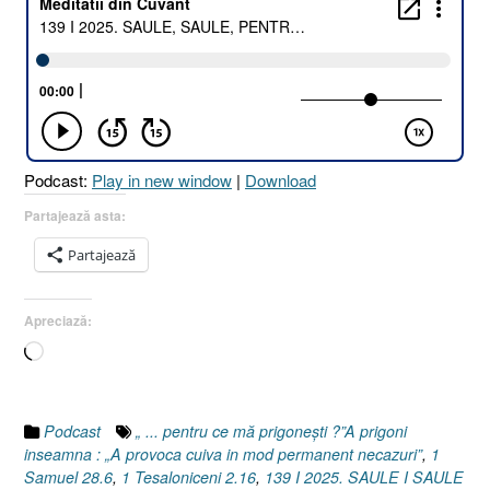
SAULE,
SAULE,
PENTRU
CE
MĂ
PRIGONEȘTI
[Faptele
Podcast:
Play in new window
|
Download
Apostolilor
9.4
Partajează asta:
I
Partajează
1
Tesaloniceni
2.16
Apreciază:
I
Încarc...
1
Samuel
28.6]
19
Podcast
„ ... pentru ce mă prigonești ?”A prigoni
Mai
inseamna : „A provoca cuiva in mod permanent necazuri”
,
1
2025”
Samuel 28.6
,
1 Tesaloniceni 2.16
,
139 I 2025. SAULE I SAULE