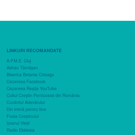
LINKURI RECOMANDATE
A.P.M.E. Cluj
Adrian Tămăşan
Biserica Betania Chicago
Cezareea Facebook
Cezareea Reşiţa YouTube
Cultul Creştin Penticostal din România
Cuvântul Adevărului
Din inimă pentru tine
Foaia Creştinului
Izvorul Vieţii
Radio Ekklesia