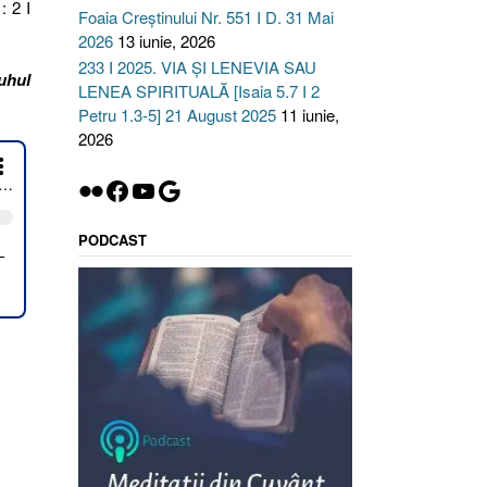
: 2 I
Foaia Creștinului Nr. 551 I D. 31 Mai
2026
13 iunie, 2026
233 I 2025. VIA ȘI LENEVIA SAU
Duhul
LENEA SPIRITUALĂ [Isaia 5.7 I 2
Petru 1.3-5] 21 August 2025
11 iunie,
2026
Flickr
Facebook
YouTube
Google
PODCAST