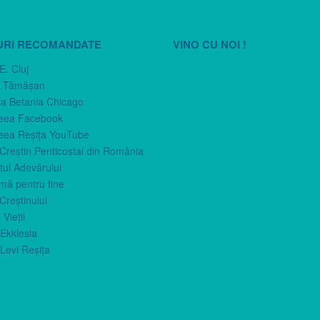
URI RECOMANDATE
VINO CU NOI !
E. Cluj
n Tămăşan
ca Betania Chicago
eea Facebook
eea Reşiţa YouTube
 Creştin Penticostal din România
ul Adevărului
imă pentru tine
Creştinului
 Vieţii
Ekklesia
Levi Reşiţa