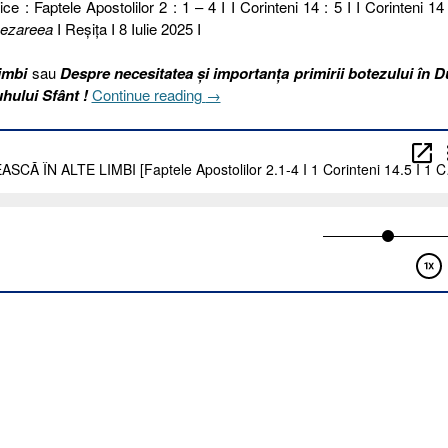
ce : Faptele Apostolilor 2 : 1 – 4 I I Corinteni 14 : 5 I I Corinteni 14 
ezareea
I Reşiţa I 8 Iulie 2025 I
imbi
sau
Despre necesitatea și importanța primirii botezului în 
„189
uhului Sfânt !
Continue reading
→
I
2025.
SĂ
VORBEASCĂ
ÎN
ALTE
LIMBI
[Faptele
Apostolilor
2.1-
4
I
1
Corinteni
14.5
I