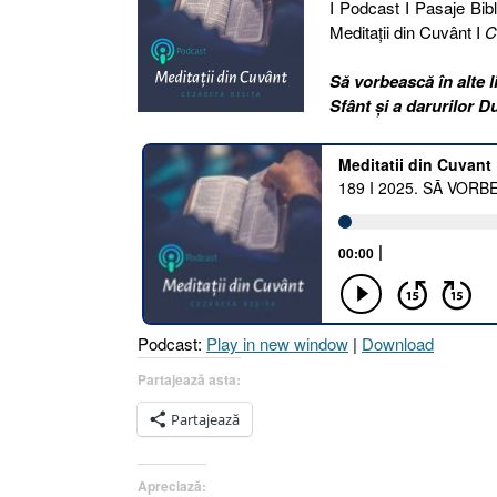
I Podcast I Pasaje Bibli
Meditaţii din Cuvânt I
C
Să vorbească în alte l
Sfânt și a darurilor D
Podcast:
Play in new window
|
Download
Partajează asta:
Partajează
Apreciază: