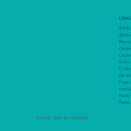
LINK
A.P.M.
Adria
Biseri
Cezar
Cezar
Cultul
Cuvânt
Din in
Foaia 
Izvorul
Radio 
Radio 
© 2012 - 2024 by Cezareea