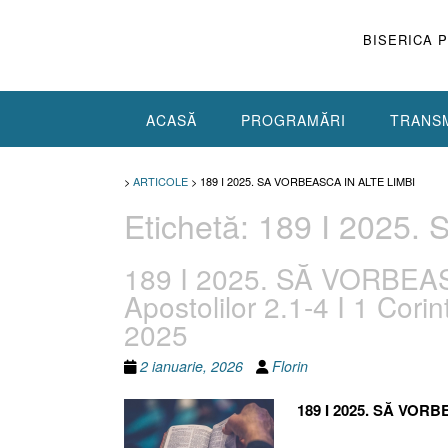
Skip
to
BISERICA 
content
ACASĂ
PROGRAMĂRI
TRANSM
>
ARTICOLE
>
189 I 2025. SA VORBEASCA IN ALTE LIMBI
Etichetă:
189 I 2025.
189 I 2025. SĂ VORBEAS
Apostolilor 2.1-4 I 1 Corin
2025
2 ianuarie, 2026
Florin
189 I 2025. SĂ VORB