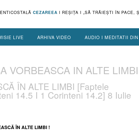
PENTICOSTALĂ
CEZAREEA
I REŞIŢA I „SĂ TRĂIEŞTI ÎN PACE, 
ISIE LIVE
ARHIVA VIDEO
AUDIO I MEDITATII DI
 SA VORBEASCA IN ALTE LIMBI
CĂ ÎN ALTE LIMBI [Faptele
teni 14.5 I 1 Corinteni 14.2] 8 Iulie
EASCĂ ÎN ALTE LIMBI !