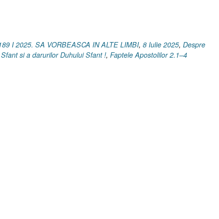
1
Corinteni
14.2]
8
189 I 2025. SA VORBEASCA IN ALTE LIMBI
,
8 Iulie 2025
,
Despre
Iulie
 Sfant si a darurilor Duhului Sfant !
,
Faptele Apostolilor 2.1–4
2025”