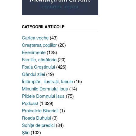
CATEGORII ARTICOLE
Cartea veche
(43)
Creşterea copiilor
(20)
Evenimente
(128)
Familie, căsătorie
(20)
Foaia Creştinului
(426)
Gândul zilei
(19)
Întâmplări, ilustraţii, fabule
(15)
Minunile Domnului Isus
(14)
Pildele Domnului Isus
(75)
Podcast
(1.329)
Proiectele Bisericii
(1)
Roada Duhului
(3)
Schiţe de predici
(84)
Ştiri
(102)