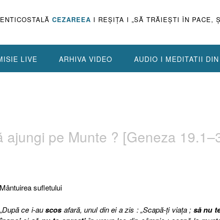
PENTICOSTALĂ
CEZAREEA
I REŞIŢA I „SĂ TRĂIEŞTI ÎN PACE, 
ISIE LIVE
ARHIVA VIDEO
AUDIO I MEDITATII DI
ă ajungi pe Munte ? [Geneza 19.1–
Mântuirea sufletului
„
După ce i-au
scos
afară, unul din ei a zis : „Scapă-ţi viaţa ;
să nu te