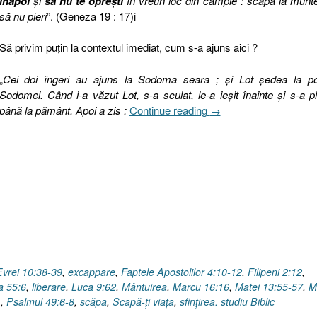
înapoi
şi
să nu te opreşti
în vreun loc din câmpie : scapă la munt
să nu pieri
”. (Geneza 19 : 17)i
Să privim puţin la contextul imediat, cum s-a ajuns aici ?
„
Cei doi îngeri au ajuns la Sodoma seara ; şi Lot şedea la po
Sodomei. Când i-a văzut Lot, s-a sculat, le-a ieşit înainte şi s-a p
„Scapă-
până la pământ. Apoi a zis :
Continue reading
→
ţi
viaţa
sau
Cum
să
ajungi
pe
Munte
?
[Geneza
Evrei 10:38-39
,
excappare
,
Faptele Apostolilor 4:10-12
,
Filipeni 2:12
,
19.1–
a 55:6
,
liberare
,
Luca 9:62
,
Mântuirea
,
Marcu 16:16
,
Matei 13:55-57
,
M
3,
1
,
Psalmul 49:6-8
,
scăpa
,
Scapă-ţi viaţa
,
sfinţirea. studiu Biblic
6,