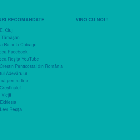
URI RECOMANDATE
VINO CU NOI !
E. Cluj
n Tămăşan
ca Betania Chicago
eea Facebook
eea Reşiţa YouTube
 Creştin Penticostal din România
ul Adevărului
imă pentru tine
Creştinului
 Vieţii
Ekklesia
Levi Reşiţa