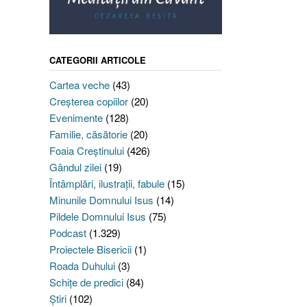
CATEGORII ARTICOLE
Cartea veche
(43)
Creşterea copiilor
(20)
Evenimente
(128)
Familie, căsătorie
(20)
Foaia Creştinului
(426)
Gândul zilei
(19)
Întâmplări, ilustraţii, fabule
(15)
Minunile Domnului Isus
(14)
Pildele Domnului Isus
(75)
Podcast
(1.329)
Proiectele Bisericii
(1)
Roada Duhului
(3)
Schiţe de predici
(84)
Ştiri
(102)