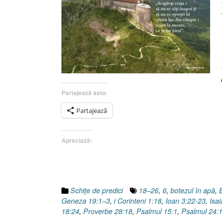
Partajează asta:
Partajează
Apreciază:
Schiţe de predici
18–26
,
6
,
botezul în apă
,
Geneza 19:1–3
,
i Corinteni 1:18
,
Ioan 3:22-23
,
Isai
18:24
,
Proverbe 28:18
,
Psalmul 15:1
,
Psalmul 24: