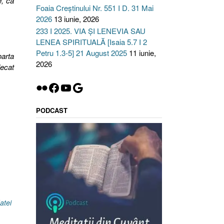
e, ca
Foaia Creștinului Nr. 551 I D. 31 Mai
2026
13 iunie, 2026
233 I 2025. VIA ȘI LENEVIA SAU
LENEA SPIRITUALĂ [Isaia 5.7 I 2
Petru 1.3-5] 21 August 2025
11 iunie,
arta
2026
lecat
Flickr
Facebook
YouTube
Google
PODCAST
atei