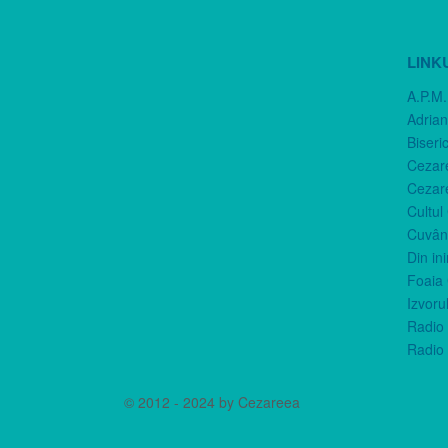
LINK
A.P.M.
Adria
Biseri
Cezar
Cezar
Cultul
Cuvânt
Din in
Foaia 
Izvorul
Radio 
Radio 
© 2012 - 2024 by Cezareea