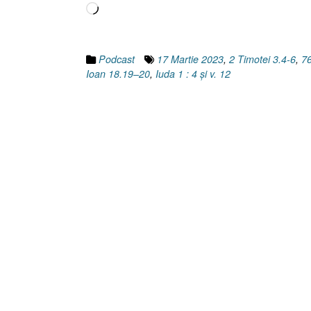
Încarc...
Podcast
17 Martie 2023
,
2 Timotei 3.4-6
,
7
Ioan 18.19–20
,
Iuda 1 : 4 și v. 12