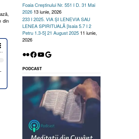
Foaia Creștinului Nr. 551 I D. 31 Mai
2026
13 iunie, 2026
ează,
233 I 2025. VIA ȘI LENEVIA SAU
e din
LENEA SPIRITUALĂ [Isaia 5.7 I 2
Petru 1.3-5] 21 August 2025
11 iunie,
2026
Flickr
Facebook
YouTube
Google
PODCAST