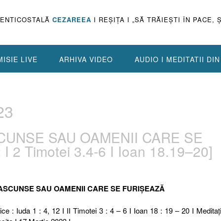
PENTICOSTALĂ
CEZAREEA
I REŞIŢA I „SĂ TRĂIEŞTI ÎN PACE, 
ISIE LIVE
ARHIVA VIDEO
AUDIO I MEDITATII DI
23
ASCUNSE SAU OAMENII CARE SE
I 2 Timotei 3.4-6 I Ioan 18.19–20]
LE ASCUNSE SAU OAMENII CARE SE FURIȘEAZĂ
ce : Iuda 1 : 4, 12 I II Timotei 3 : 4 – 6 I Ioan 18 : 19 – 20 I Meditaţi