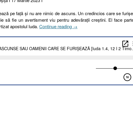
şiţa I 17 Martie 2023 I
rează pe față și nu are nimic de ascuns. Un credincios care se furiș
e să fie un avertisment viu pentru adevărații creștini. El face part
„76
tizat apostolul Iuda.
Continue reading
→
I
2023.
STÂNCILE
ASCUNSE
SAU
OAMENII
CARE
SE
FURIȘEAZĂ
[Iuda
1.4,
12
I
2
Timotei
3.4-