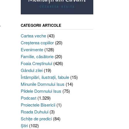
,
CATEGORII ARTICOLE
Cartea veche
(43)
Creşterea copiilor
(20)
Evenimente
(128)
Familie, căsătorie
(20)
Foaia Creştinului
(426)
Gândul zilei
(19)
Întâmplări, ilustraţii, fabule
(15)
Minunile Domnului Isus
(14)
Pildele Domnului Isus
(75)
Podcast
(1.329)
Proiectele Bisericii
(1)
Roada Duhului
(3)
Schiţe de predici
(84)
Ştiri
(102)