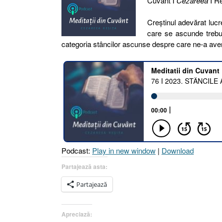
Cuvânt I
Cezareea
I Re
Creștinul adevărat luc
care se ascunde trebui
categoria stâncilor ascunse despre care ne-a aver
Podcast:
Play in new window
|
Download
Partajează asta:
Partajează
Apreciază: