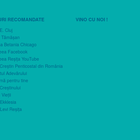
URI RECOMANDATE
VINO CU NOI !
E. Cluj
n Tămăşan
ca Betania Chicago
eea Facebook
eea Reşiţa YouTube
 Creştin Penticostal din România
ul Adevărului
imă pentru tine
Creştinului
 Vieţii
Ekklesia
Levi Reşiţa