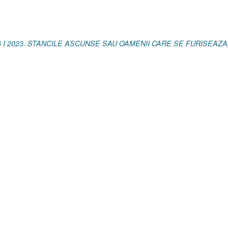
6
I
Ioan
18.19–
6 I 2023. STANCILE ASCUNSE SAU OAMENII CARE SE FURISEAZA
20]”