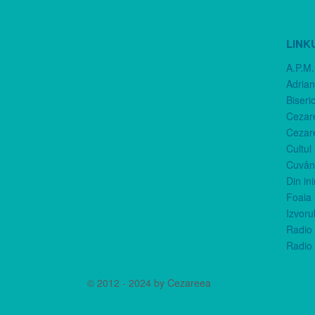
LINK
A.P.M.
Adria
Biseri
Cezar
Cezar
Cultul
Cuvânt
Din in
Foaia 
Izvorul
Radio 
Radio 
© 2012 - 2024 by Cezareea