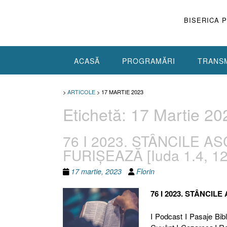
Skip
to
BISERICA 
content
ACASĂ
PROGRAMĂRI
TRANSM
>
ARTICOLE
>
17 MARTIE 2023
Etichetă:
17 Martie 20
76 I 2023. STÂNCILE 
FURIȘEAZĂ [Iuda 1.4, 12 
17 martie, 2023
Florin
76 I 2023. STÂNCI
I Podcast I Pasaje Bibli