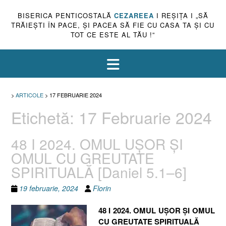
BISERICA PENTICOSTALĂ
CEZAREEA
I REŞIŢA I „SĂ
TRĂIEŞTI ÎN PACE, ŞI PACEA SĂ FIE CU CASA TA ŞI CU
TOT CE ESTE AL TĂU !”
>
ARTICOLE
>
17 FEBRUARIE 2024
Etichetă:
17 Februarie 2024
48 I 2024. OMUL UȘOR ȘI
OMUL CU GREUTATE
SPIRITUALĂ [Daniel 5.1–6]
19 februarie, 2024
Florin
48 I 2024. OMUL UȘOR ȘI OMUL
CU GREUTATE SPIRITUALĂ