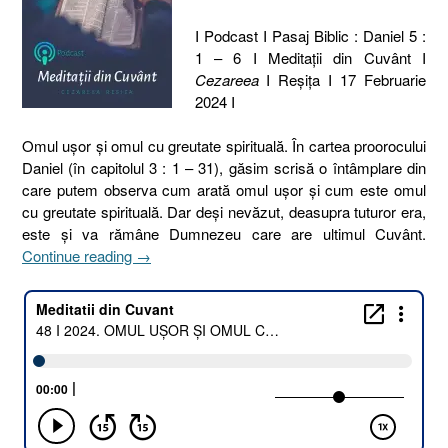
I Podcast I Pasaj Biblic : Daniel 5 :
1 – 6 I Meditaţii din Cuvânt I
Cezareea
I Reşiţa I 17 Februarie
2024 I
Omul ușor și omul cu greutate spirituală. În cartea proorocului
Daniel (în capitolul 3 : 1 – 31), găsim scrisă o întâmplare din
care putem observa cum arată omul ușor și cum este omul
cu greutate spirituală. Dar deși nevăzut, deasupra tuturor era,
este și va rămâne Dumnezeu care are ultimul Cuvânt.
„48
Continue reading
→
I
2024.
OMUL
UȘOR
ȘI
OMUL
CU
GREUTATE