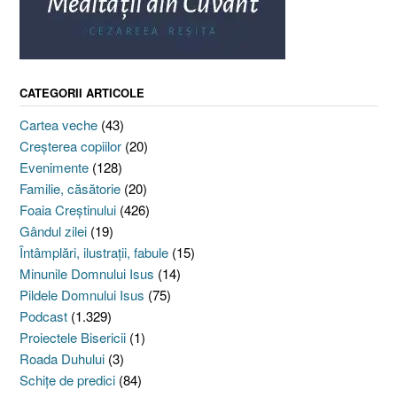
CATEGORII ARTICOLE
Cartea veche
(43)
Creşterea copiilor
(20)
Evenimente
(128)
Familie, căsătorie
(20)
Foaia Creştinului
(426)
Gândul zilei
(19)
Întâmplări, ilustraţii, fabule
(15)
Minunile Domnului Isus
(14)
Pildele Domnului Isus
(75)
Podcast
(1.329)
Proiectele Bisericii
(1)
Roada Duhului
(3)
Schiţe de predici
(84)