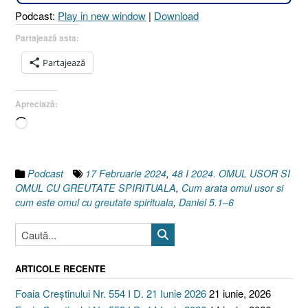
SPIRITUALĂ
Podcast:
Play in new window
|
Download
[Daniel
5.1–
Partajează asta:
6]”
Partajează
Apreciază:
Încarc...
Podcast
17 Februarie 2024
,
48 I 2024. OMUL USOR SI
OMUL CU GREUTATE SPIRITUALA
,
Cum arata omul usor si
cum este omul cu greutate spirituala
,
Daniel 5.1–6
ARTICOLE RECENTE
Foaia Creștinului Nr. 554 I D. 21 Iunie 2026
21 iunie, 2026