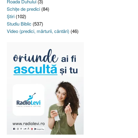
Roada Duhului
(3)
Schiţe de predici
(84)
Ştiri
(102)
Studiu Biblic
(537)
Video (predici, mărturii, cântări)
(46)