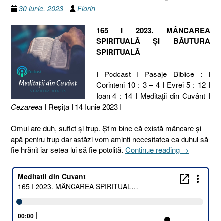
30 iunie, 2023
Florin
165 I 2023. MÂNCAREA
SPIRITUALĂ ȘI BĂUTURA
SPIRITUALĂ
I Podcast I Pasaje Biblice : I
Corinteni 10 : 3 – 4 I Evrei 5 : 12 I
Ioan 4 : 14 I Meditaţii din Cuvânt I
Cezareea
I Reşiţa I 14 Iunie 2023 I
Omul are duh, suflet și trup. Știm bine că există mâncare și
apă pentru trup dar astăzi vom aminti necesitatea ca duhul să
„165
fie hrănit iar setea lui să fie potolită.
Continue reading
→
I
2023.
MÂNCARE
SPIRITUAL
ȘI
BĂUTURA