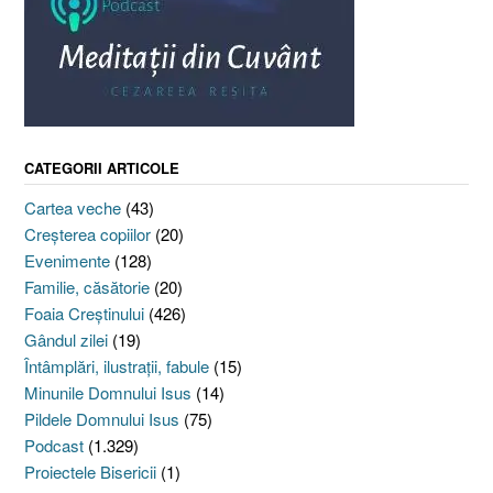
CATEGORII ARTICOLE
Cartea veche
(43)
Creşterea copiilor
(20)
Evenimente
(128)
Familie, căsătorie
(20)
Foaia Creştinului
(426)
Gândul zilei
(19)
Întâmplări, ilustraţii, fabule
(15)
Minunile Domnului Isus
(14)
Pildele Domnului Isus
(75)
Podcast
(1.329)
Proiectele Bisericii
(1)