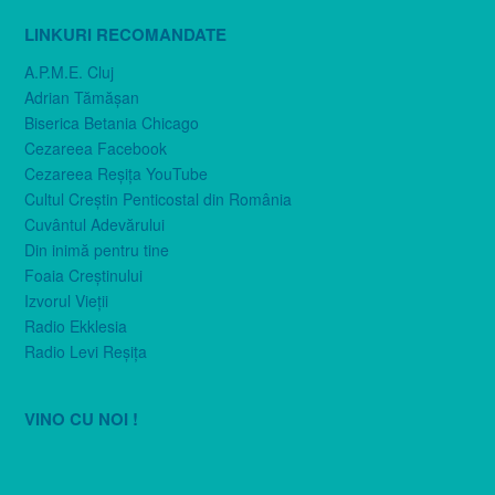
LINKURI RECOMANDATE
A.P.M.E. Cluj
Adrian Tămăşan
Biserica Betania Chicago
Cezareea Facebook
Cezareea Reşiţa YouTube
Cultul Creştin Penticostal din România
Cuvântul Adevărului
Din inimă pentru tine
Foaia Creştinului
Izvorul Vieţii
Radio Ekklesia
Radio Levi Reşiţa
VINO CU NOI !