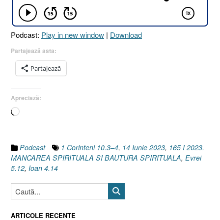
SPIRITUAL
[1
Corinteni
Podcast:
Play in new window
|
Download
10.3–
4
Partajează asta:
I
Partajează
Evrei
5.12
I
Apreciază:
Ioan
Încarc...
4.14]”
Podcast
1 Corinteni 10.3–4
,
14 Iunie 2023
,
165 I 2023.
MANCAREA SPIRITUALA SI BAUTURA SPIRITUALA
,
Evrei
5.12
,
Ioan 4.14
ARTICOLE RECENTE