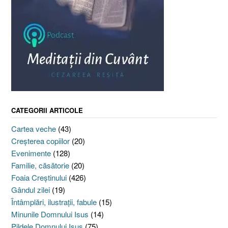
CATEGORII ARTICOLE
Cartea veche
(43)
Creşterea copiilor
(20)
Evenimente
(128)
Familie, căsătorie
(20)
Foaia Creştinului
(426)
Gândul zilei
(19)
Întâmplări, ilustraţii, fabule
(15)
Minunile Domnului Isus
(14)
Pildele Domnului Isus
(75)