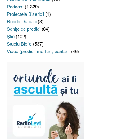
Podcast
(1.329)
Proiectele Bisericii
(1)
Roada Duhului
(3)
Schiţe de predici
(84)
Ştiri
(102)
Studiu Biblic
(537)
Video (predici, mărturii, cântări)
(46)