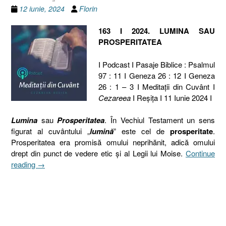
12 iunie, 2024
Florin
163 I 2024. LUMINA SAU
PROSPERITATEA
I Podcast I Pasaje Biblice : Psalmul
97 : 11 I Geneza 26 : 12 I Geneza
26 : 1 – 3 I Meditaţii din Cuvânt I
Cezareea
I Reşiţa I 11 Iunie 2024 I
Lumina
sau
Prosperitatea
. În Vechiul Testament un sens
figurat al cuvântului „
lumină
” este cel de
prosperitate
.
Prosperitatea era promisă omului neprihănit, adică omului
drept din punct de vedere etic și al Legii lui Moise.
Continue
„163
reading
→
I
2024.
LUMINA
SAU
PROSPERITATEA