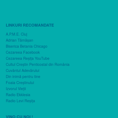
LINKURI RECOMANDATE
A.P.M.E. Cluj
Adrian Tămăşan
Biserica Betania Chicago
Cezareea Facebook
Cezareea Reşiţa YouTube
Cultul Creştin Penticostal din România
Cuvântul Adevărului
Din inimă pentru tine
Foaia Creştinului
Izvorul Vieţii
Radio Ekklesia
Radio Levi Reşiţa
VINO CU NOI !