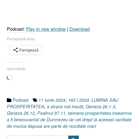
[Psalmul
97.11
I
Geneza
Podcast:
Play in new window
|
Download
26.12
I
Partajează asta:
Geneza
Partajează
26.1-
3]
11
Apreciază:
Iunie
Încarc...
2024”
Podcast
11 Iunie 2024
,
163 I 2024. LUMINA SAU
PROSPERITATEA
,
a strans rod insutit
,
Geneza 26.1-3
,
Geneza 26.12
,
Psalmul 97.11
,
semana prosperitatea inseamna
a fi binecuvantat de Dumnezeu iar cel drept la aceeasi cantitate
de munca depusa are parte de rezultate mari