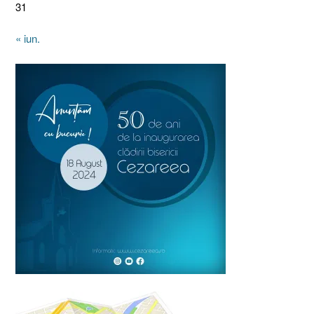
31
« iun.