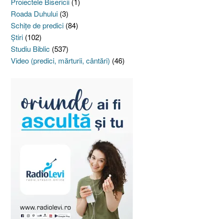
Proiectele Bisericii
(1)
Roada Duhului
(3)
Schiţe de predici
(84)
Ştiri
(102)
Studiu Biblic
(537)
Video (predici, mărturii, cântări)
(46)