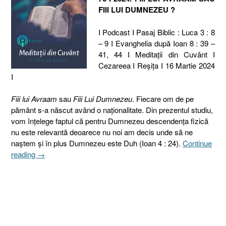
FIII LUI DUMNEZEU ?
I Podcast I Pasaj Biblic : Luca 3 : 8
– 9 I Evanghelia după Ioan 8 : 39 –
41, 44 I Meditaţii din Cuvânt I
Cezareea I Reşiţa I 16 Martie 2024
I
Fiii lui Avraam
sau
Fiii Lui Dumnezeu
. Fiecare om de pe
pământ s-a născut având o naționalitate. Din prezentul studiu,
vom înțelege faptul că pentru Dumnezeu descendența fizică
nu este relevantă deoarece nu noi am decis unde să ne
naștem și în plus Dumnezeu este Duh (Ioan 4 : 24).
Continue
„76
reading
→
I
2024.
FIII
LUI
AVRAAM
SAU