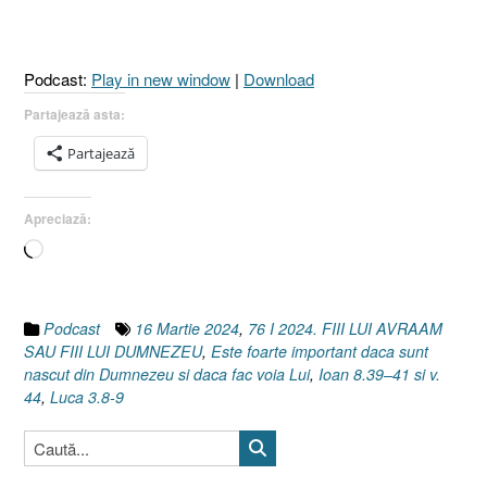
FIII
LUI
DUMNEZEU
Podcast:
Play in new window
|
Download
?
[Luca
Partajează asta:
3.8-
Partajează
9
I
Ioan
Apreciază:
8.39–
Încarc...
41,
44]
16
Martie
Podcast
16 Martie 2024
,
76 I 2024. FIII LUI AVRAAM
2024”
SAU FIII LUI DUMNEZEU
,
Este foarte important daca sunt
nascut din Dumnezeu si daca fac voia Lui
,
Ioan 8.39–41 si v.
44
,
Luca 3.8-9