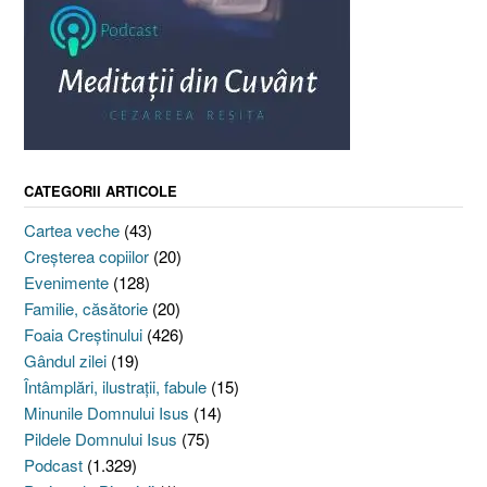
CATEGORII ARTICOLE
Cartea veche
(43)
Creşterea copiilor
(20)
Evenimente
(128)
Familie, căsătorie
(20)
Foaia Creştinului
(426)
Gândul zilei
(19)
Întâmplări, ilustraţii, fabule
(15)
Minunile Domnului Isus
(14)
Pildele Domnului Isus
(75)
Podcast
(1.329)