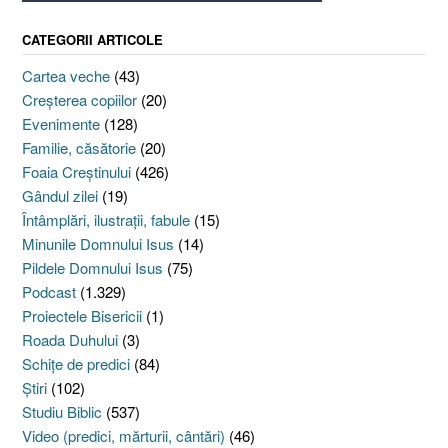
CATEGORII ARTICOLE
Cartea veche
(43)
Creşterea copiilor
(20)
Evenimente
(128)
Familie, căsătorie
(20)
Foaia Creştinului
(426)
Gândul zilei
(19)
Întâmplări, ilustraţii, fabule
(15)
Minunile Domnului Isus
(14)
Pildele Domnului Isus
(75)
Podcast
(1.329)
Proiectele Bisericii
(1)
Roada Duhului
(3)
Schiţe de predici
(84)
Ştiri
(102)
Studiu Biblic
(537)
Video (predici, mărturii, cântări)
(46)