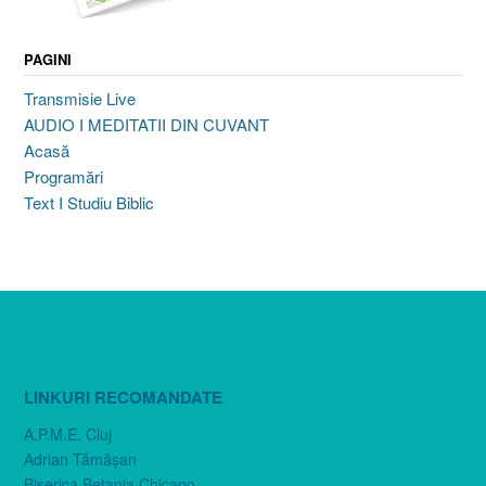
PAGINI
Transmisie Live
AUDIO I MEDITATII DIN CUVANT
Acasă
Programări
Text I Studiu Biblic
LINKURI RECOMANDATE
A.P.M.E. Cluj
Adrian Tămăşan
Biserica Betania Chicago