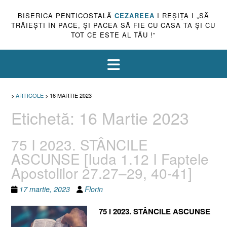
BISERICA PENTICOSTALĂ
CEZAREEA
I REŞIŢA I „SĂ
TRĂIEŞTI ÎN PACE, ŞI PACEA SĂ FIE CU CASA TA ŞI CU
TOT CE ESTE AL TĂU !”
>
ARTICOLE
>
16 MARTIE 2023
Etichetă:
16 Martie 2023
75 I 2023. STÂNCILE
ASCUNSE [Iuda 1.12 I Faptele
Apostolilor 27.27–29, 40-41]
17 martie, 2023
Florin
75 I 2023. STÂNCILE ASCUNSE