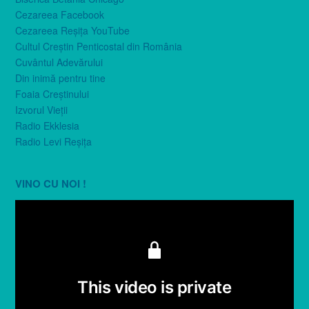
Cezareea Facebook
Cezareea Reşiţa YouTube
Cultul Creştin Penticostal din România
Cuvântul Adevărului
Din inimă pentru tine
Foaia Creştinului
Izvorul Vieţii
Radio Ekklesia
Radio Levi Reşiţa
VINO CU NOI !