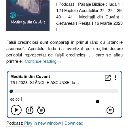
I Podcast I Pasaje Biblice : Iuda 1 :
12 I Faptele Apostolilor 27 : 27 – 29,
40 – 41 I Meditaţii din Cuvânt I
Cezareea
I Reşiţa I 16 Martie 2023
I
Falșii credincioși sunt comparați în primul rând cu „stâncile
ascunse”. Apostolul Iuda i-a avertizat pe creștini despre
pericolul reprezentat de falșii credincioși … care se aflau
„75
printre ei.
Continue reading
→
I
2023.
STÂNCILE
ASCUNSE
[Iuda
1.12
I
Faptele
Apostolilor
Podcast:
Play in new window
|
Download
27.27–