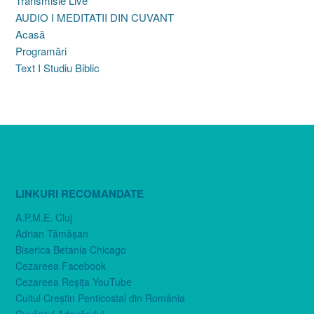
Transmisie Live
AUDIO I MEDITATII DIN CUVANT
Acasă
Programări
Text I Studiu Biblic
LINKURI RECOMANDATE
A.P.M.E. Cluj
Adrian Tămăşan
Biserica Betania Chicago
Cezareea Facebook
Cezareea Reşiţa YouTube
Cultul Creştin Penticostal din România