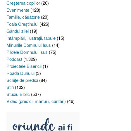
Creşterea copiilor
(20)
Evenimente
(128)
Familie, căsătorie
(20)
Foaia Creştinului
(426)
Gândul zilei
(19)
Întâmplări, ilustraţii, fabule
(15)
Minunile Domnului Isus
(14)
Pildele Domnului Isus
(75)
Podcast
(1.329)
Proiectele Bisericii
(1)
Roada Duhului
(3)
Schiţe de predici
(84)
Ştiri
(102)
Studiu Biblic
(537)
Video (predici, mărturii, cântări)
(46)