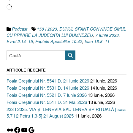
I
Încarc...
Faptele
Apostolilor
10.42
I
Podcast
158 I 2023. DUHUL SFANT CONVINGE OMUL
Evrei
CU PRIVIRE LA JUDECATA LUI DUMNEZEU
,
7 Iunie 2023
,
2.14–
Evrei 2.14–15
,
Faptele Apostolilor 10.42
,
Ioan 16.8–11
15]”
ARTICOLE RECENTE
Foaia Creștinului Nr. 554 I D. 21 Iunie 2026
21 iunie, 2026
Foaia Creștinului Nr. 553 I D. 14 Iunie 2026
14 iunie, 2026
Foaia Creștinului Nr. 552 I D. 7 Iunie 2026
13 iunie, 2026
Foaia Creștinului Nr. 551 I D. 31 Mai 2026
13 iunie, 2026
233 I 2025. VIA ȘI LENEVIA SAU LENEA SPIRITUALĂ [Isaia
5.7 I 2 Petru 1.3-5] 21 August 2025
11 iunie, 2026
Flickr
Facebook
YouTube
Google