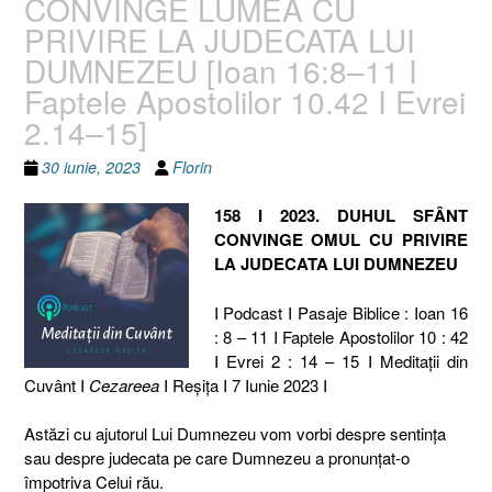
CONVINGE LUMEA CU
PRIVIRE LA JUDECATA LUI
DUMNEZEU [Ioan 16:8–11 I
Faptele Apostolilor 10.42 I Evrei
2.14–15]
30 iunie, 2023
Florin
158 I 2023. DUHUL SFÂNT
CONVINGE OMUL CU PRIVIRE
LA JUDECATA LUI DUMNEZEU
I Podcast I Pasaje Biblice : Ioan 16
: 8 – 11 I Faptele Apostolilor 10 : 42
I Evrei 2 : 14 – 15 I Meditaţii din
Cuvânt I
Cezareea
I Reşiţa I 7 Iunie 2023 I
Astăzi cu ajutorul Lui Dumnezeu vom vorbi despre sentința
sau despre judecata pe care Dumnezeu a pronunțat-o
împotriva Celui rău.