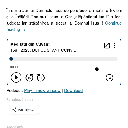
În urma Jertfei Domnului Isus de pe cruce, a morții, a Învierii
și a Înălțării Domnului Isus la Cer „stăpânitorul lumii” a fost
judecat iar stăpânirea a trecut la Domnul Isus !
Continue
„158
reading
→
I
2023.
DUHUL
SFÂNT
CONVINGE
LUMEA
CU
PRIVIRE
LA
Podcast:
Play in new window
|
Download
JUDECATA
LUI
Partajează asta:
DUMNEZEU
Partajează
[Ioan
16:8–
11
Apreciază: