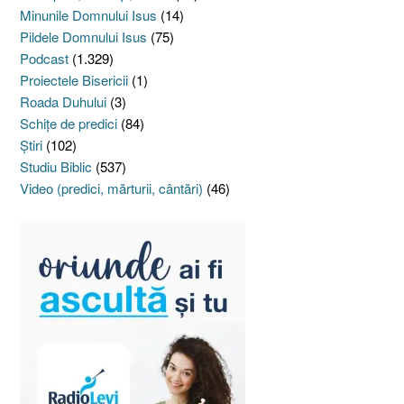
Minunile Domnului Isus
(14)
Pildele Domnului Isus
(75)
Podcast
(1.329)
Proiectele Bisericii
(1)
Roada Duhului
(3)
Schiţe de predici
(84)
Ştiri
(102)
Studiu Biblic
(537)
Video (predici, mărturii, cântări)
(46)