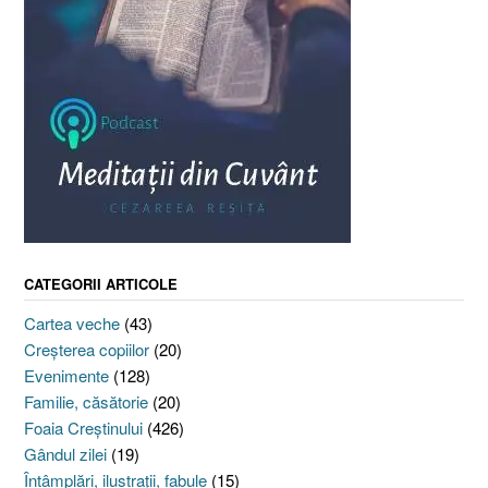
CATEGORII ARTICOLE
Cartea veche
(43)
Creşterea copiilor
(20)
Evenimente
(128)
Familie, căsătorie
(20)
Foaia Creştinului
(426)
Gândul zilei
(19)
Întâmplări, ilustraţii, fabule
(15)