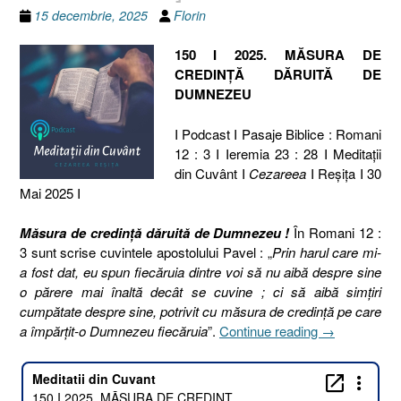
15 decembrie, 2025
Florin
150 I 2025. MĂSURA DE
CREDINȚĂ DĂRUITĂ DE
DUMNEZEU
I Podcast I Pasaje Biblice : Romani
12 : 3 I Ieremia 23 : 28 I Meditaţii
din Cuvânt I
Cezareea
I Reşiţa I 30
Mai 2025 I
Măsura de credință dăruită de Dumnezeu !
În Romani 12 :
3 sunt scrise cuvintele apostolului Pavel : „
Prin harul care mi-
a fost dat, eu spun fiecăruia dintre voi să nu aibă despre sine
o părere mai înaltă decât se cuvine ; ci să aibă simţiri
cumpătate despre sine, potrivit cu măsura de credinţă pe care
„150
a împărţit-o Dumnezeu fiecăruia
”.
Continue reading
→
I
2025.
MĂSURA