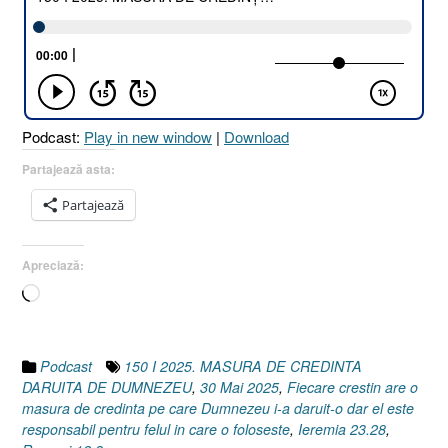
DE
CREDINȚĂ
DĂRUITĂ
DE
DUMNEZEU
[Romani
Podcast:
Play in new window
|
Download
12.3
I
Partajează asta:
Ieremia
Partajează
23.28]
30
Mai
Apreciază:
2025”
Încarc...
Podcast
150 I 2025. MASURA DE CREDINTA
DARUITA DE DUMNEZEU
,
30 Mai 2025
,
Fiecare crestin are o
masura de credinta pe care Dumnezeu i-a daruit-o dar el este
responsabil pentru felul in care o foloseste
,
Ieremia 23.28
,