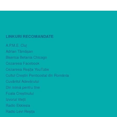
LINKURI RECOMANDATE
A.P.M.E. Cluj
Adrian Tămăşan
Biserica Betania Chicago
Cezareea Facebook
Cezareea Reşiţa YouTube
Cultul Creştin Penticostal din România
Cuvântul Adevărului
Din inimă pentru tine
Foaia Creştinului
Izvorul Vieţii
Radio Ekklesia
Radio Levi Reşiţa