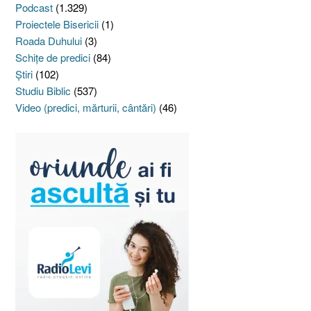
Podcast
(1.329)
Proiectele Bisericii
(1)
Roada Duhului
(3)
Schiţe de predici
(84)
Ştiri
(102)
Studiu Biblic
(537)
Video (predici, mărturii, cântări)
(46)