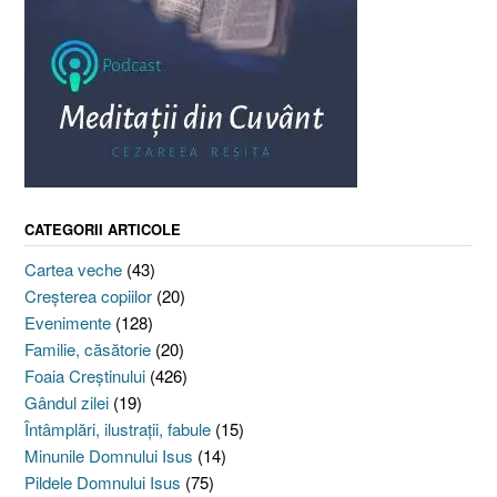
CATEGORII ARTICOLE
Cartea veche
(43)
Creşterea copiilor
(20)
Evenimente
(128)
Familie, căsătorie
(20)
Foaia Creştinului
(426)
Gândul zilei
(19)
Întâmplări, ilustraţii, fabule
(15)
Minunile Domnului Isus
(14)
Pildele Domnului Isus
(75)