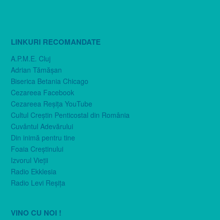
LINKURI RECOMANDATE
A.P.M.E. Cluj
Adrian Tămăşan
Biserica Betania Chicago
Cezareea Facebook
Cezareea Reşiţa YouTube
Cultul Creştin Penticostal din România
Cuvântul Adevărului
Din inimă pentru tine
Foaia Creştinului
Izvorul Vieţii
Radio Ekklesia
Radio Levi Reşiţa
VINO CU NOI !