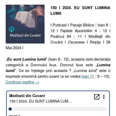
150 I 2024. EU SUNT LUMINA
LUMII
I Podcast I Pasaje Biblice : Ioan 8 :
12 I Faptele Apostolilor 4 : 12 I
Psalmul 84 : 11 I Meditaţii din
Cuvânt I
Cezareea
I Reşiţa I 29
Mai 2024 I
„
Eu sunt Lumina lumii
” (Ioan 8 : 12), aceasta este declarația
categorică a Domnului Isus. Domnul Isus este „
Lumina
lumii
”. Ce se înțelege prin aceasta ? „
Lumina lumii
” este o
expresie sinonimă pentru
soare
(a se vedea
Ioan 11
: 9 – 10).
„150
Continue reading
→
I
2024.
EU
SUNT
LUMINA
LUMII