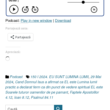
[Ioan
8.12
I
Podcast:
Play in new window
|
Download
Faptele
Apostolilor
Partajează asta:
4.12
Partajează
I
Psalmul
84.11]
Apreciază:
29
Încarc...
Mai
2024”
Podcast
150 I 2024. EU SUNT LUMINA LUMII
,
29 Mai
2024
,
Cand Domnul Isus a afirmat ca EL este Lumina lumii
practic a declarat ferm ca din punct de vedere spiritual EL este
Soarele tuturor oamenilor de pe pamant
,
Faptele Apostolilor
4.12
,
Ioan 8.12
,
Psalmul 84.11