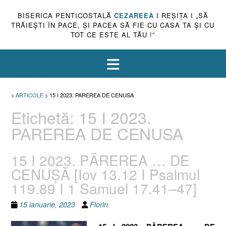
BISERICA PENTICOSTALĂ
CEZAREEA
I REŞIŢA I „SĂ
TRĂIEŞTI ÎN PACE, ŞI PACEA SĂ FIE CU CASA TA ŞI CU
TOT CE ESTE AL TĂU !”
>
ARTICOLE
>
15 I 2023. PAREREA DE CENUSA
Etichetă:
15 I 2023.
PAREREA DE CENUSA
15 I 2023. PĂREREA … DE
CENUȘĂ [Iov 13.12 I Psalmul
119.89 I 1 Samuel 17.41–47]
15 ianuarie, 2023
Florin