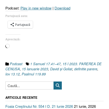
I
Podcast:
Play in new window
|
Download
Psalmul
119.89
Partajează asta:
I
Partajează
1
Samuel
17.41–
Apreciază:
47]”
Încarc...
Podcast
1 Samuel 17.41–47
,
15 I 2023. PAREREA DE
CENUSA
,
15 Ianuarie 2023
,
David şi Goliat
,
definitie parere
,
Iov 13.12
,
Psalmul 119.89
ARTICOLE RECENTE
Foaia Creștinului Nr. 554 I D. 21 Iunie 2026
21 iunie, 2026