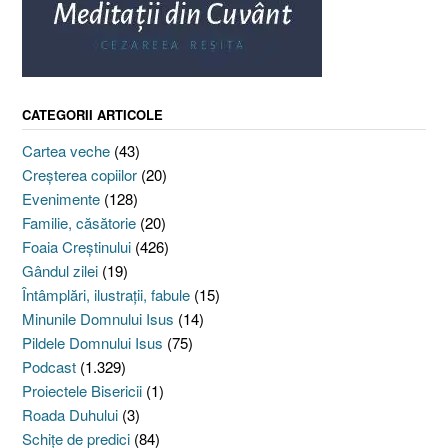
CATEGORII ARTICOLE
Cartea veche
(43)
Creşterea copiilor
(20)
Evenimente
(128)
Familie, căsătorie
(20)
Foaia Creştinului
(426)
Gândul zilei
(19)
Întâmplări, ilustraţii, fabule
(15)
Minunile Domnului Isus
(14)
Pildele Domnului Isus
(75)
Podcast
(1.329)
Proiectele Bisericii
(1)
Roada Duhului
(3)
Schiţe de predici
(84)