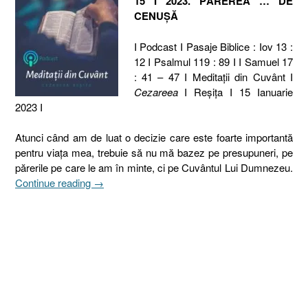
15 I 2023. PĂREREA … DE
CENUȘĂ
I Podcast I Pasaje Biblice : Iov 13 :
12 I Psalmul 119 : 89 I I Samuel 17
: 41 – 47 I Meditaţii din Cuvânt I
Cezareea
I Reşiţa I 15 Ianuarie
2023 I
Atunci când am de luat o decizie care este foarte importantă
pentru viața mea, trebuie să nu mă bazez pe presupuneri, pe
părerile pe care le am în minte, ci pe Cuvântul Lui Dumnezeu.
„15
Continue reading
→
I
2023.
PĂREREA
…
DE
CENUȘĂ
[Iov
13.12