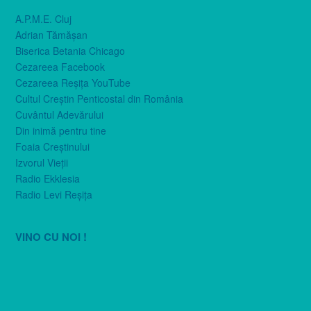
A.P.M.E. Cluj
Adrian Tămăşan
Biserica Betania Chicago
Cezareea Facebook
Cezareea Reşiţa YouTube
Cultul Creştin Penticostal din România
Cuvântul Adevărului
Din inimă pentru tine
Foaia Creştinului
Izvorul Vieţii
Radio Ekklesia
Radio Levi Reşiţa
VINO CU NOI !