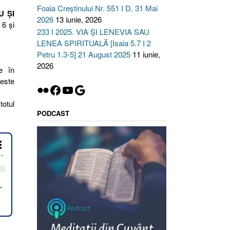
Foaia Creștinului Nr. 551 I D. 31 Mai
U ŞI
2026
13 iunie, 2026
 6 şi
233 I 2025. VIA ȘI LENEVIA SAU
LENEA SPIRITUALĂ [Isaia 5.7 I 2
Petru 1.3-5] 21 August 2025
11 iunie,
2026
e în
 este
Flickr
Facebook
YouTube
Google
totul
PODCAST