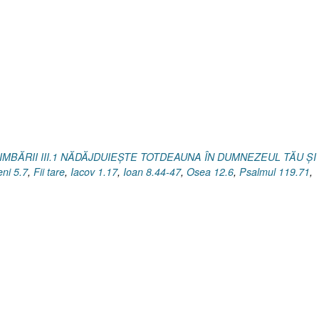
IMBĂRII III.1 NĂDĂJDUIEŞTE TOTDEAUNA ÎN DUMNEZEUL TĂU ŞI
eni 5.7
,
Fii tare
,
Iacov 1.17
,
Ioan 8.44-47
,
Osea 12.6
,
Psalmul 119.71
,