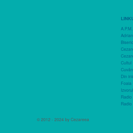
LINK
A.P.M.
Adria
Biseri
Cezar
Cezar
Cultul
Cuvânt
Din in
Foaia 
Izvorul
Radio 
Radio 
© 2012 - 2024 by Cezareea