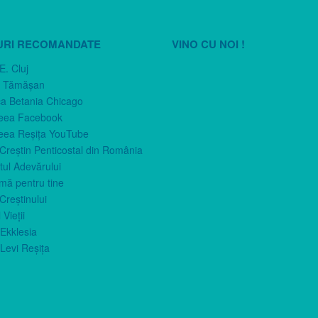
URI RECOMANDATE
VINO CU NOI !
E. Cluj
n Tămăşan
ca Betania Chicago
eea Facebook
eea Reşiţa YouTube
 Creştin Penticostal din România
ul Adevărului
imă pentru tine
Creştinului
 Vieţii
Ekklesia
Levi Reşiţa