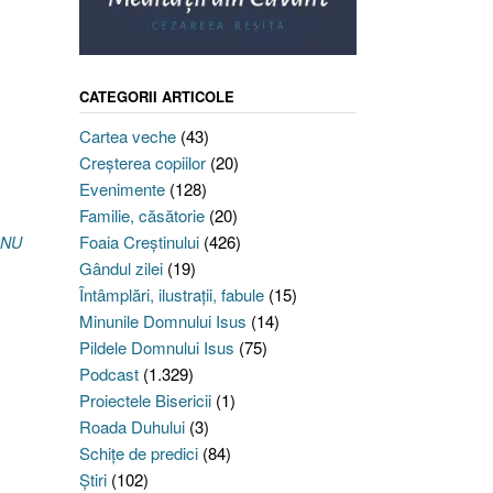
CATEGORII ARTICOLE
Cartea veche
(43)
Creşterea copiilor
(20)
Evenimente
(128)
Familie, căsătorie
(20)
Foaia Creştinului
(426)
 NU
Gândul zilei
(19)
Întâmplări, ilustraţii, fabule
(15)
Minunile Domnului Isus
(14)
Pildele Domnului Isus
(75)
Podcast
(1.329)
Proiectele Bisericii
(1)
Roada Duhului
(3)
Schiţe de predici
(84)
Ştiri
(102)