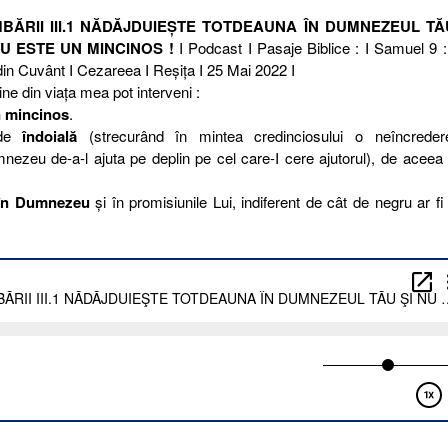
BĂRII III.1 NĂDĂJDUIEŞTE TOTDEAUNA ÎN DUMNEZEUL TĂ
ĂU ESTE UN MINCINOS !
I Podcast I Pasaje Biblice : I Samuel 9 :
 din Cuvânt I Cezareea I Reşiţa I 25 Mai 2022 I
ine din viaţa mea pot interveni :
n mincinos
.
 de
îndoială
(strecurând în mintea credinciosului o neîncreder
mnezeu de-a-l ajuta pe deplin pe cel care-I cere ajutorul), de aceea
 în Dumnezeu
şi în promisiunile Lui, indiferent de cât de negru ar fi 
ŞTE
A
L