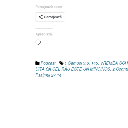
UITA
Partajează asta:
CĂ
Partajează
CEL
RĂU
ESTE
Apreciază:
UN
Încarc...
MINCINOS!
[1
Samuel
9.6,
Podcast
1 Samuel 9.6
,
145. VREMEA SCH
Osea
UITA CĂ CEL RĂU ESTE UN MINCINOS
,
2 Corint
12.6]”
Psalmul 27.14