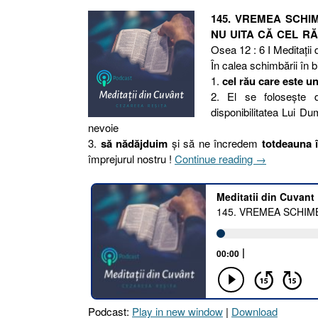
145. VREMEA SCHIM
NU UITA CĂ CEL R
Osea 12 : 6 I Meditaţii
În calea schimbării în b
1.
cel rău care este u
2. El se foloseşte
disponibilitatea Lui Du
nevoie
3.
să nădăjduim
şi să ne încredem
totdeauna
„145.
împrejurul nostru !
Continue reading
→
VREMEA
SCHIMBĂRII
III.1
NĂDĂJDUIE
TOTDEAUN
ÎN
DUMNEZEU
TĂU
ŞI
Podcast:
Play in new window
|
Download
NU