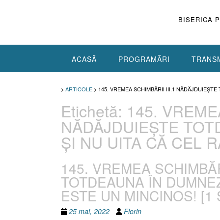
Skip
to
BISERICA 
content
ACASĂ
PROGRAMĂRI
TRANSM
>
ARTICOLE
>
145. VREMEA SCHIMBĂRII III.1 NĂDĂJDUIEŞT
Etichetă:
145. VREMEA
NĂDĂJDUIEŞTE TOT
ŞI NU UITA CĂ CEL 
145. VREMEA SCHIMBĂRI
TOTDEAUNA ÎN DUMNEZE
ESTE UN MINCINOS! [1 S
25 mai, 2022
Florin