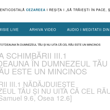
PENTICOSTALĂ
CEZAREEA
I REŞIŢA I „SĂ TRĂIEŞTI ÎN PACE, 
ISIE LIVE
ARHIVA VIDEO
AUDIO I MEDITATII DI
E TOTDEAUNA ÎN DUMNEZEUL TĂU ŞI NU UITA CĂ CEL RĂU ESTE UN MINCINOS
 SCHIMBĂRII III.1
DEAUNA ÎN DUMNEZEUL TĂU
RĂU ESTE UN MINCINOS
I III.1 NĂDĂJDUIEŞTE
UL TĂU ŞI NU UITA CĂ CEL RĂ
amuel 9.6, Osea 12.6]