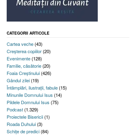
CATEGORII ARTICOLE
Cartea veche
(43)
Creşterea copiilor
(20)
Evenimente
(128)
Familie, căsătorie
(20)
Foaia Creştinului
(426)
Gândul zilei
(19)
Întâmplări, ilustraţii, fabule
(15)
Minunile Domnului Isus
(14)
Pildele Domnului Isus
(75)
Podcast
(1.329)
Proiectele Bisericii
(1)
Roada Duhului
(3)
Schiţe de predici
(84)