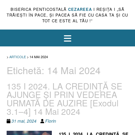
BISERICA PENTICOSTALĂ
CEZAREEA
I REŞIŢA I „SĂ
TRĂIEŞTI ÎN PACE, ŞI PACEA SĂ FIE CU CASA TA ŞI CU
TOT CE ESTE AL TĂU !”
>
ARTICOLE
>
14 MAI 2024
Etichetă:
14 Mai 2024
135 I 2024. LA CREDINȚĂ SE
AJUNGE ȘI PRIN VEDEREA
URMATĂ DE AUZIRE [Exodul
3.1–4] 14 Mai 2024
31 mai, 2024
Florin
135 I 2024. LA CREDINȚĂ SE