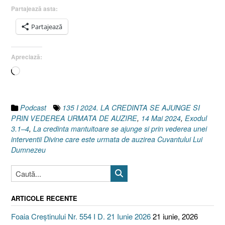
DE
Partajează asta:
AUZIRE
Partajează
[Exodul
3.1–
4]
Apreciază:
14
Încarc...
Mai
2024”
Podcast
135 I 2024. LA CREDINTA SE AJUNGE SI
PRIN VEDEREA URMATA DE AUZIRE
,
14 Mai 2024
,
Exodul
3.1–4
,
La credinta mantuitoare se ajunge si prin vederea unei
interventii Divine care este urmata de auzirea Cuvantului Lui
Dumnezeu
ARTICOLE RECENTE
Foaia Creștinului Nr. 554 I D. 21 Iunie 2026
21 iunie, 2026