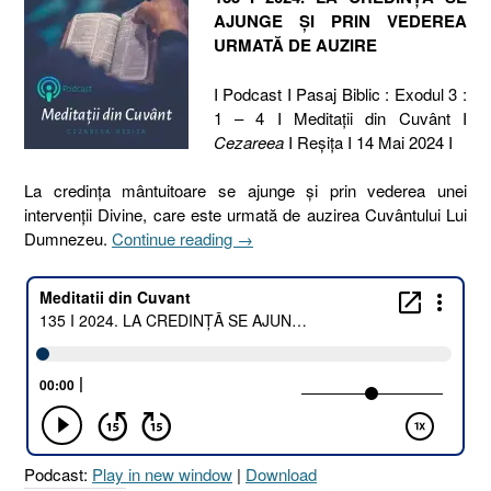
AJUNGE ȘI PRIN VEDEREA
URMATĂ DE AUZIRE
I Podcast I Pasaj Biblic : Exodul 3 :
1 – 4 I Meditaţii din Cuvânt I
Cezareea
I Reşiţa I 14 Mai 2024 I
La credința mântuitoare se ajunge și prin vederea unei
intervenții Divine, care este urmată de auzirea Cuvântului Lui
„135
Dumnezeu.
Continue reading
→
I
2024.
LA
CREDINȚĂ
SE
AJUNGE
ȘI
PRIN
VEDEREA
Podcast:
Play in new window
|
Download
URMATĂ