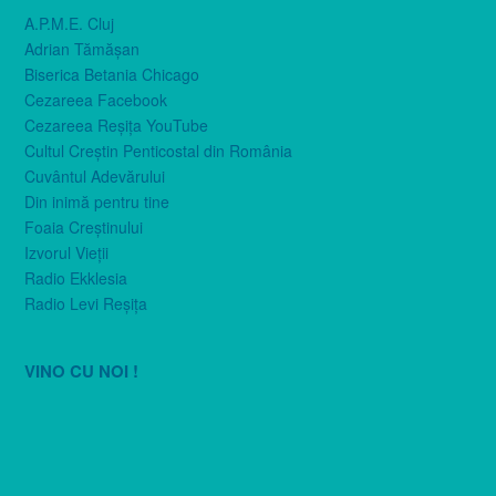
A.P.M.E. Cluj
Adrian Tămăşan
Biserica Betania Chicago
Cezareea Facebook
Cezareea Reşiţa YouTube
Cultul Creştin Penticostal din România
Cuvântul Adevărului
Din inimă pentru tine
Foaia Creştinului
Izvorul Vieţii
Radio Ekklesia
Radio Levi Reşiţa
VINO CU NOI !