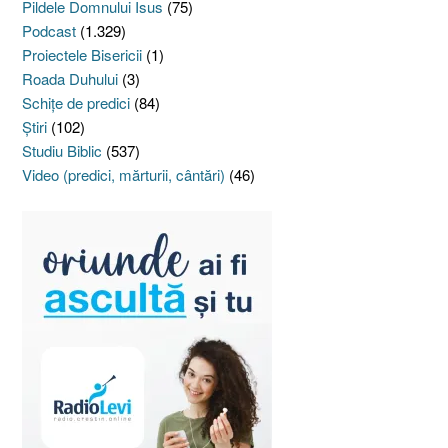
Pildele Domnului Isus
(75)
Podcast
(1.329)
Proiectele Bisericii
(1)
Roada Duhului
(3)
Schiţe de predici
(84)
Ştiri
(102)
Studiu Biblic
(537)
Video (predici, mărturii, cântări)
(46)