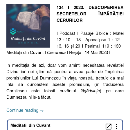
134 I 2023. DESCOPERIREA
SECRETELOR ÎMPĂRĂȚIEI
CERURILOR
I Podcast I Pasaje Biblice : Matei
13 : 10 – 18 I Apocalipsa 1 : 12 –
13, 16 și 20 I Psalmul 119 : 130 I
Meditaţii din Cuvânt I
Cezareea
I Reşiţa I 14 Mai 2023 I
În meditația de azi, doar vom aminti necesitatea revelației
Divine iar noi știm că pentru a avea parte de împlinirea
promisiunilor Lui Dumnezeu în viața noastră, trebuie ca mai
întâi să cunoaștem aceste promisiuni, (în traducerea
Cornilescu este folosit cuvântul
făgăduințe
) pe care
Dumnezeu ni le-a făcut.
„134
Continue reading
→
I
2023.
DESCOPERIREA