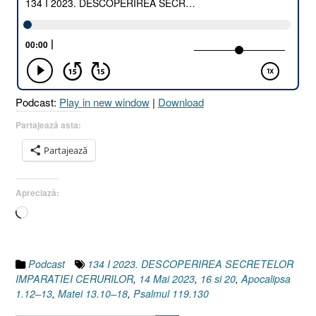
SECRETELOR
ÎMPĂRĂȚIEI
CERURILOR
[Matei
13.10–
18
Podcast:
Play in new window
|
Download
I
Apocalipsa
Partajează asta:
1.12–
Partajează
13,
16
și
Apreciază:
20
Încarc...
I
Psalmul
119.130]”
Podcast
134 I 2023. DESCOPERIREA SECRETELOR
IMPARATIEI CERURILOR
,
14 Mai 2023
,
16 si 20
,
Apocalipsa
1.12–13
,
Matei 13.10–18
,
Psalmul 119.130