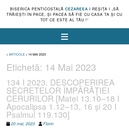
BISERICA PENTICOSTALĂ
CEZAREEA
I REŞIŢA I „SĂ
TRĂIEŞTI ÎN PACE, ŞI PACEA SĂ FIE CU CASA TA ŞI CU
TOT CE ESTE AL TĂU !”
>
ARTICOLE
>
14 MAI 2023
Etichetă:
14 Mai 2023
134 I 2023. DESCOPERIREA
SECRETELOR ÎMPĂRĂȚIEI
CERURILOR [Matei 13.10–18 I
Apocalipsa 1.12–13, 16 și 20 I
Psalmul 119.130]
20 mai, 2023
Florin