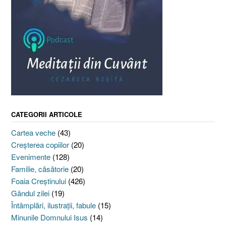
CATEGORII ARTICOLE
Cartea veche
(43)
Creşterea copiilor
(20)
Evenimente
(128)
Familie, căsătorie
(20)
Foaia Creştinului
(426)
Gândul zilei
(19)
Întâmplări, ilustraţii, fabule
(15)
Minunile Domnului Isus
(14)