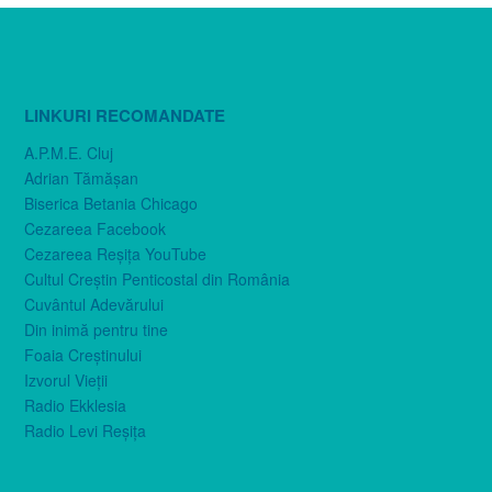
LINKURI RECOMANDATE
A.P.M.E. Cluj
Adrian Tămăşan
Biserica Betania Chicago
Cezareea Facebook
Cezareea Reşiţa YouTube
Cultul Creştin Penticostal din România
Cuvântul Adevărului
Din inimă pentru tine
Foaia Creştinului
Izvorul Vieţii
Radio Ekklesia
Radio Levi Reşiţa