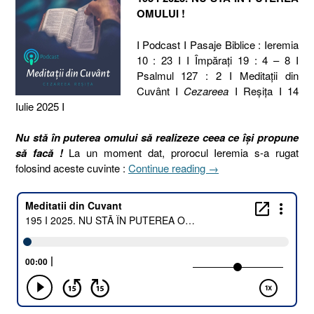
OMULUI !
I Podcast I Pasaje Biblice : Ieremia
10 : 23 I I Împărați 19 : 4 – 8 I
Psalmul 127 : 2 I Meditaţii din
Cuvânt I
Cezareea
I Reşiţa I 14
Iulie 2025 I
Nu stă în puterea omului să realizeze ceea ce își propune
să facă !
La un moment dat, prorocul Ieremia s-a rugat
„195
folosind aceste cuvinte :
Continue reading
→
I
2025.
NU
STĂ
ÎN
PUTEREA
OMULUI
!
[Ieremia