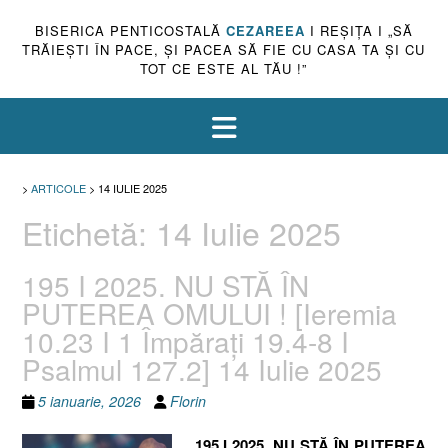
BISERICA PENTICOSTALĂ
CEZAREEA
I REŞIŢA I „SĂ
TRĂIEŞTI ÎN PACE, ŞI PACEA SĂ FIE CU CASA TA ŞI CU
TOT CE ESTE AL TĂU !”
>
ARTICOLE
>
14 IULIE 2025
Etichetă:
14 Iulie 2025
195 I 2025. NU STĂ ÎN
PUTEREA OMULUI ! [Ieremia
10.23 I 1 Împărați 19.4-8 I
Psalmul 127.2] 14 Iulie 2025
5 ianuarie, 2026
Florin
195 I 2025. NU STĂ ÎN PUTEREA