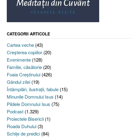
CATEGORII ARTICOLE
Cartea veche
(43)
Creşterea copiilor
(20)
Evenimente
(128)
Familie, căsătorie
(20)
Foaia Creştinului
(426)
Gândul zilei
(19)
Întâmplări, ilustraţii, fabule
(15)
Minunile Domnului Isus
(14)
Pildele Domnului Isus
(75)
Podcast
(1.329)
Proiectele Bisericii
(1)
Roada Duhului
(3)
Schiţe de predici
(84)