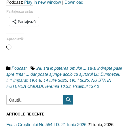
Podcast:
Play in new window
|
Download
10.23
I
Partajează asta:
1
Partajează
Împărați
19.4-
8
Apreciază:
I
Încarc...
Psalmul
127.2]
14
Iulie
Podcast
„Nu sta in puterea omului ... sa-si indrepte pasii
2025”
spre tinta” ... dar poate ajunge acolo cu ajutorul Lui Dumnezeu
!
,
1 Imparati 19.4-8
,
14 Iulie 2025
,
195 I 2025. NU STA IN
PUTEREA OMULUI
,
Ieremia 10.23
,
Psalmul 127.2
ARTICOLE RECENTE
Foaia Creștinului Nr. 554 I D. 21 Iunie 2026
21 iunie, 2026