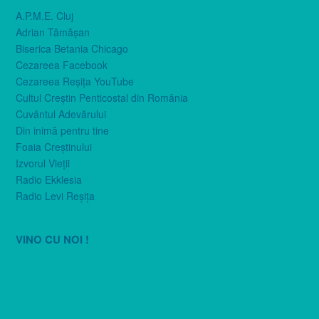
A.P.M.E. Cluj
Adrian Tămăşan
Biserica Betania Chicago
Cezareea Facebook
Cezareea Reşiţa YouTube
Cultul Creştin Penticostal din România
Cuvântul Adevărului
Din inimă pentru tine
Foaia Creştinului
Izvorul Vieţii
Radio Ekklesia
Radio Levi Reşiţa
VINO CU NOI !