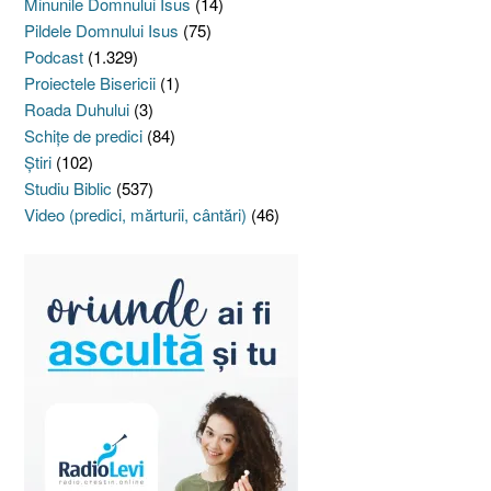
Minunile Domnului Isus
(14)
Pildele Domnului Isus
(75)
Podcast
(1.329)
Proiectele Bisericii
(1)
Roada Duhului
(3)
Schiţe de predici
(84)
Ştiri
(102)
Studiu Biblic
(537)
Video (predici, mărturii, cântări)
(46)