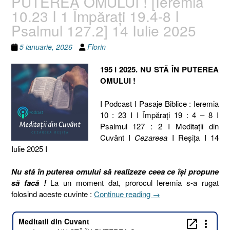
PUTEREA OMULUI ! [Ieremia
10.23 I 1 Împărați 19.4-8 I
Psalmul 127.2] 14 Iulie 2025
5 ianuarie, 2026
Florin
195 I 2025. NU STĂ ÎN PUTEREA
OMULUI !
I Podcast I Pasaje Biblice : Ieremia
10 : 23 I I Împărați 19 : 4 – 8 I
Psalmul 127 : 2 I Meditaţii din
Cuvânt I
Cezareea
I Reşiţa I 14
Iulie 2025 I
Nu stă în puterea omului să realizeze ceea ce își propune
să facă !
La un moment dat, prorocul Ieremia s-a rugat
„195
folosind aceste cuvinte :
Continue reading
→
I
2025.
NU