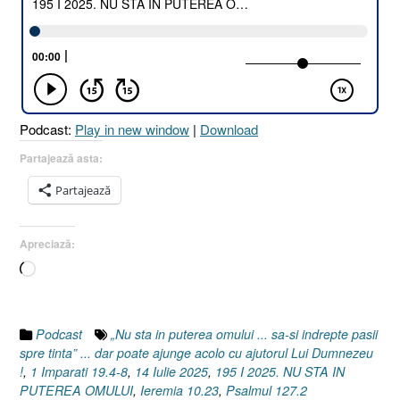
STĂ
ÎN
PUTEREA
OMULUI
!
[Ieremia
Podcast:
Play in new window
|
Download
10.23
I
Partajează asta:
1
Partajează
Împărați
19.4-
8
Apreciază:
I
Încarc...
Psalmul
127.2]
14
Iulie
Podcast
„Nu sta in puterea omului ... sa-si indrepte pasii
2025”
spre tinta” ... dar poate ajunge acolo cu ajutorul Lui Dumnezeu
!
,
1 Imparati 19.4-8
,
14 Iulie 2025
,
195 I 2025. NU STA IN
PUTEREA OMULUI
,
Ieremia 10.23
,
Psalmul 127.2