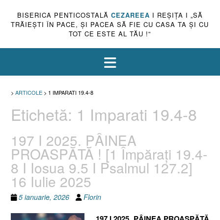
BISERICA PENTICOSTALĂ
CEZAREEA
I REŞIŢA I „SĂ
TRĂIEŞTI ÎN PACE, ŞI PACEA SĂ FIE CU CASA TA ŞI CU
TOT CE ESTE AL TĂU !”
>
ARTICOLE
>
1 IMPARATI 19.4-8
Etichetă:
1 Imparati 19.4-8
197 I 2025. PÂINEA
PROASPĂTĂ ! [1 Împărați 19.4-
8 I Iosua 9.5 I Psalmul 127.2]
16 Iulie 2025
5 ianuarie, 2026
Florin
197 I 2025. PÂINEA PROASPĂTĂ