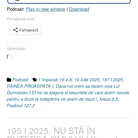
8
Podcast:
Play in new window
|
Download
I
Iosua
Partajează asta:
9.5
Partajează
I
Psalmul
127.2]
Apreciază:
16
Încarc...
Iulie
2025”
Podcast
1 Imparati 19.4-8
,
16 Iulie 2025
,
197 I 2025.
PAINEA PROASPATA I
,
Daca noi vrem sa facem voia Lui
Dumnezeu I El ne va asigura si resursele de care avem nevoie
pentru a duce la indeplinire ce avem de facut !
,
Iosua 9.5
,
Psalmul 127.2
195 I 2025. NU STĂ ÎN