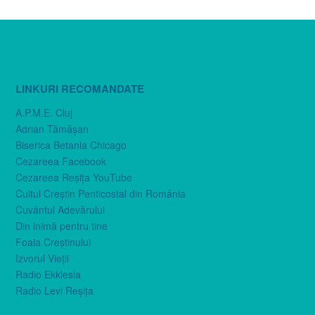
LINKURI RECOMANDATE
A.P.M.E. Cluj
Adrian Tămăşan
Biserica Betania Chicago
Cezareea Facebook
Cezareea Reşiţa YouTube
Cultul Creştin Penticostal din România
Cuvântul Adevărului
Din inimă pentru tine
Foaia Creştinului
Izvorul Vieţii
Radio Ekklesia
Radio Levi Reşiţa