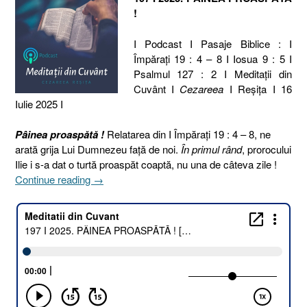
!
I Podcast I Pasaje Biblice : I
Împărați 19 : 4 – 8 I Iosua 9 : 5 I
Psalmul 127 : 2 I Meditaţii din
Cuvânt I
Cezareea
I Reşiţa I 16
Iulie 2025 I
Pâinea proaspătă !
Relatarea din I Împărați 19 : 4 – 8, ne
arată grija Lui Dumnezeu față de noi.
În primul rând
, prorocului
Ilie i s-a dat o turtă proaspăt coaptă, nu una de câteva zile !
„197
Continue reading
→
I
2025.
PÂINEA
PROASPĂTĂ
!
[1
Împărați
19.4-