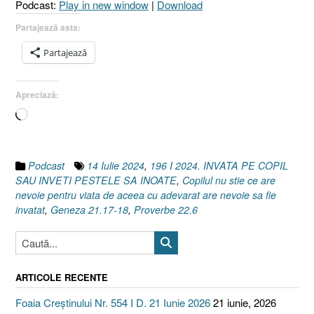
Podcast:
Play in new window
|
Download
ÎNOA
[Prov
Partajează asta:
22.6
Partajează
I
Gene
21.17
Apreciază:
18]
Încarc...
14
Iulie
2024”
Podcast
14 Iulie 2024
,
196 I 2024. INVATA PE COPIL
SAU INVETI PESTELE SA INOATE
,
Copilul nu stie ce are
nevoie pentru viata de aceea cu adevarat are nevoie sa fie
invatat
,
Geneza 21.17-18
,
Proverbe 22.6
ARTICOLE RECENTE
Foaia Creștinului Nr. 554 I D. 21 Iunie 2026
21 iunie, 2026