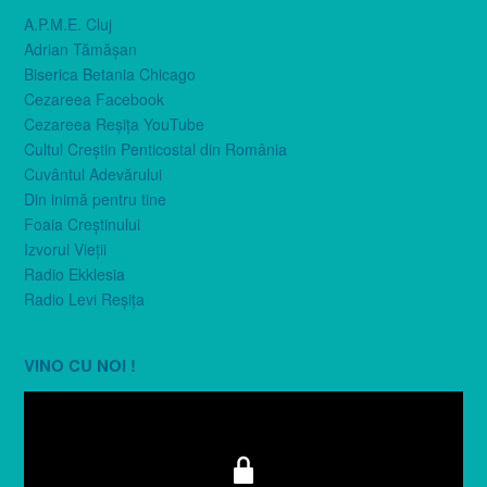
A.P.M.E. Cluj
Adrian Tămăşan
Biserica Betania Chicago
Cezareea Facebook
Cezareea Reşiţa YouTube
Cultul Creştin Penticostal din România
Cuvântul Adevărului
Din inimă pentru tine
Foaia Creştinului
Izvorul Vieţii
Radio Ekklesia
Radio Levi Reşiţa
VINO CU NOI !