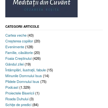
CATEGORII ARTICOLE
Cartea veche
(43)
Creşterea copiilor
(20)
Evenimente
(128)
Familie, căsătorie
(20)
Foaia Creştinului
(426)
Gândul zilei
(19)
Întâmplări, ilustraţii, fabule
(15)
Minunile Domnului Isus
(14)
Pildele Domnului Isus
(75)
Podcast
(1.329)
Proiectele Bisericii
(1)
Roada Duhului
(3)
Schiţe de predici
(84)