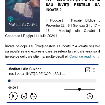
SAU ÎNVEȚI PEȘTELE SĂ
ÎNOATE ?
I Podcast I Pasaje Biblice :
Proverbe 22 : 6 I Geneza 21 : 17 –
18 I Meditaţii din Cuvânt I
Cezareea I Reşiţa I 14 Iulie 2024 I
Învață pe copil sau Înveți peștele să înoate ?
A învăța peștele
să înoate
este o expresie care se referă la cel care vrea să îl
„196
învețe pe cel care știe mai multe decât el.
Continue reading
→
I
2024.
ÎNVA
PE
COPI
SAU
ÎNVE
PEȘT
SĂ