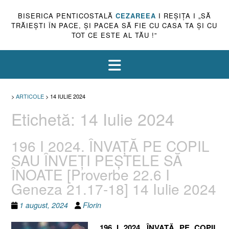
BISERICA PENTICOSTALĂ
CEZAREEA
I REŞIŢA I „SĂ
TRĂIEŞTI ÎN PACE, ŞI PACEA SĂ FIE CU CASA TA ŞI CU
TOT CE ESTE AL TĂU !”
>
ARTICOLE
>
14 IULIE 2024
Etichetă:
14 Iulie 2024
196 I 2024. ÎNVAȚĂ PE COPIL
SAU ÎNVEȚI PEȘTELE SĂ
ÎNOATE [Proverbe 22.6 I
Geneza 21.17-18] 14 Iulie 2024
1 august, 2024
Florin
196 I 2024. ÎNVAȚĂ PE COPIL