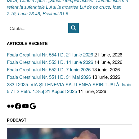
ISUS
,
Cand a spus : „Stricati templul acesta” Domnul Isus s-a
2024”
referit la suferintele Lui si la moartea Lui de pe cruce
,
Ioan
2.19
,
Luca 23.46
,
Psalmul 31.5
ARTICOLE RECENTE
Foaia Creștinului Nr. 554 I D. 21 Iunie 2026
21 iunie, 2026
Foaia Creștinului Nr. 553 I D. 14 Iunie 2026
14 iunie, 2026
Foaia Creștinului Nr. 552 I D. 7 Iunie 2026
13 iunie, 2026
Foaia Creștinului Nr. 551 I D. 31 Mai 2026
13 iunie, 2026
233 I 2025. VIA ȘI LENEVIA SAU LENEA SPIRITUALĂ [Isaia
5.7 I 2 Petru 1.3-5] 21 August 2025
11 iunie, 2026
Flickr
Facebook
YouTube
Google
PODCAST