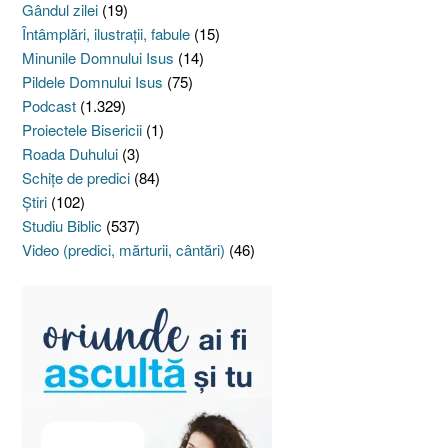
Gândul zilei
(19)
Întâmplări, ilustraţii, fabule
(15)
Minunile Domnului Isus
(14)
Pildele Domnului Isus
(75)
Podcast
(1.329)
Proiectele Bisericii
(1)
Roada Duhului
(3)
Schiţe de predici
(84)
Ştiri
(102)
Studiu Biblic
(537)
Video (predici, mărturii, cântări)
(46)