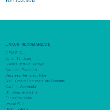
Text I Studiu Biblic
LINKURI RECOMANDATE
A.P.M.E. Cluj
Adrian Tămăşan
Biserica Betania Chicago
Cezareea Facebook
Cezareea Reşiţa YouTube
Cultul Creştin Penticostal din România
Cuvântul Adevărului
Din inimă pentru tine
Foaia Creştinului
Izvorul Vieţii
Radio Ekklesia