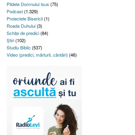
Pildele Domnului Isus
(75)
Podcast
(1.329)
Proiectele Bisericii
(1)
Roada Duhului
(3)
Schiţe de predici
(84)
Ştiri
(102)
Studiu Biblic
(537)
Video (predici, mărturii, cântări)
(46)