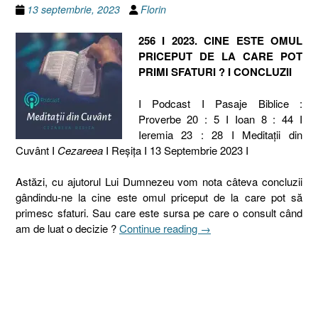
13 septembrie, 2023
Florin
256 I 2023. CINE ESTE OMUL
PRICEPUT DE LA CARE POT
PRIMI SFATURI ? I CONCLUZII
I Podcast I Pasaje Biblice :
Proverbe 20 : 5 I Ioan 8 : 44 I
Ieremia 23 : 28 I Meditaţii din
Cuvânt I
Cezareea
I Reşiţa I 13 Septembrie 2023 I
Astăzi, cu ajutorul Lui Dumnezeu vom nota câteva concluzii
gândindu-ne la cine este omul priceput de la care pot să
primesc sfaturi. Sau care este sursa pe care o consult când
„256
am de luat o decizie ?
Continue reading
→
I
2023.
CINE
ESTE
OMUL