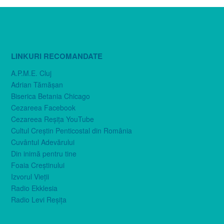
LINKURI RECOMANDATE
A.P.M.E. Cluj
Adrian Tămăşan
Biserica Betania Chicago
Cezareea Facebook
Cezareea Reşiţa YouTube
Cultul Creştin Penticostal din România
Cuvântul Adevărului
Din inimă pentru tine
Foaia Creştinului
Izvorul Vieţii
Radio Ekklesia
Radio Levi Reşiţa