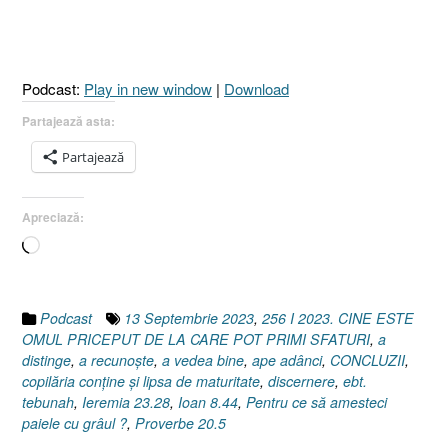
PRICEPUT
DE
LA
CARE
Podcast:
Play in new window
|
Download
POT
PRIMI
Partajează asta:
SFATURI
Partajează
?
I
CONCLUZII
Apreciază:
[Proverbe
Încarc...
20.5
I
Ioan
8.44
Podcast
13 Septembrie 2023
,
256 I 2023. CINE ESTE
I
OMUL PRICEPUT DE LA CARE POT PRIMI SFATURI
,
a
Ieremia
distinge
,
a recunoște
,
a vedea bine
,
ape adânci
,
CONCLUZII
,
23.28]”
copilăria conține și lipsa de maturitate
,
discernere
,
ebt.
tebunah
,
Ieremia 23.28
,
Ioan 8.44
,
Pentru ce să amesteci
paiele cu grâul ?
,
Proverbe 20.5