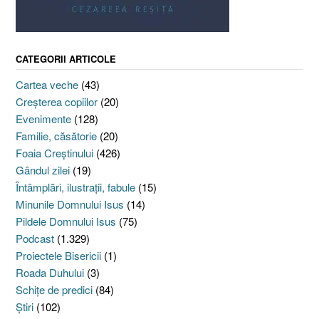
CATEGORII ARTICOLE
Cartea veche
(43)
Creşterea copiilor
(20)
Evenimente
(128)
Familie, căsătorie
(20)
Foaia Creştinului
(426)
Gândul zilei
(19)
Întâmplări, ilustraţii, fabule
(15)
Minunile Domnului Isus
(14)
Pildele Domnului Isus
(75)
Podcast
(1.329)
Proiectele Bisericii
(1)
Roada Duhului
(3)
Schiţe de predici
(84)
Ştiri
(102)