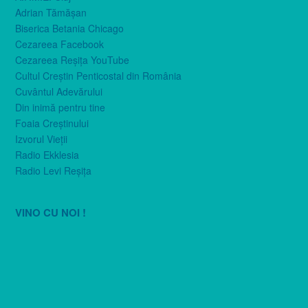
Adrian Tămăşan
Biserica Betania Chicago
Cezareea Facebook
Cezareea Reşiţa YouTube
Cultul Creştin Penticostal din România
Cuvântul Adevărului
Din inimă pentru tine
Foaia Creştinului
Izvorul Vieţii
Radio Ekklesia
Radio Levi Reşiţa
VINO CU NOI !