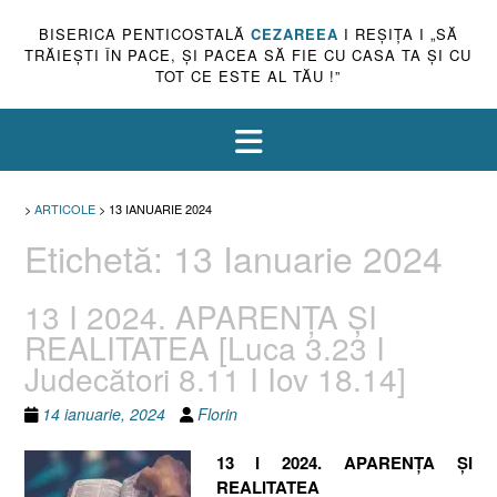
BISERICA PENTICOSTALĂ
CEZAREEA
I REŞIŢA I „SĂ
TRĂIEŞTI ÎN PACE, ŞI PACEA SĂ FIE CU CASA TA ŞI CU
TOT CE ESTE AL TĂU !”
>
ARTICOLE
>
13 IANUARIE 2024
Etichetă:
13 Ianuarie 2024
13 I 2024. APARENȚA ȘI
REALITATEA [Luca 3.23 I
Judecători 8.11 I Iov 18.14]
14 ianuarie, 2024
Florin
13 I 2024. APARENȚA ȘI
REALITATEA