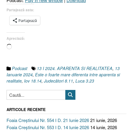
Podcast:
Play in new window
|
Download
8.11
I
Partajează asta:
Iov
Partajează
18.14]”
Apreciază:
Încarc...
Podcast
13 I 2024. APARENTA SI REALITATEA
,
13
Ianuarie 2024
,
Este o foarte mare diferenta intre aparenta si
realitate
,
Iov 18.14
,
Judecători 8.11
,
Luca 3.23
ARTICOLE RECENTE
Foaia Creștinului Nr. 554 I D. 21 Iunie 2026
21 iunie, 2026
Foaia Creștinului Nr. 553 I D. 14 Iunie 2026
14 iunie, 2026