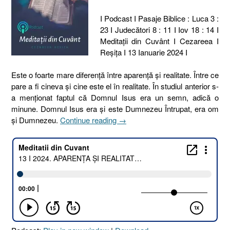
I Podcast I Pasaje Biblice : Luca 3 :
23 I Judecători 8 : 11 I Iov 18 : 14 I
Meditaţii din Cuvânt I Cezareea I
Reşiţa I 13 Ianuarie 2024 I
Este o foarte mare diferență între aparență și realitate. Între ce
pare a fi cineva și cine este el în realitate. În studiul anterior s-
a menționat faptul că Domnul Isus era un semn, adică o
minune. Domnul Isus era și este Dumnezeu Întrupat, era om
„13
și Dumnezeu.
Continue reading
→
I
2024.
APARENȚA
ȘI
REALITATEA
[Luca
3.23
I
Judecători