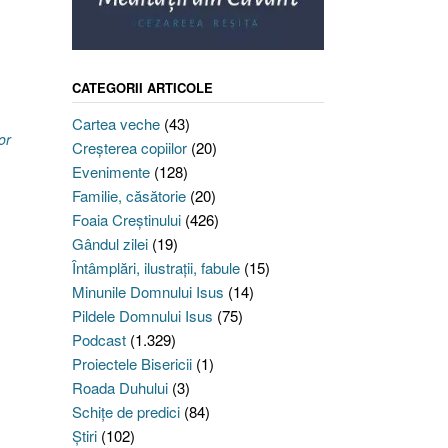
CATEGORII ARTICOLE
Cartea veche
(43)
or
Creşterea copiilor
(20)
Evenimente
(128)
Familie, căsătorie
(20)
Foaia Creştinului
(426)
Gândul zilei
(19)
Întâmplări, ilustraţii, fabule
(15)
Minunile Domnului Isus
(14)
Pildele Domnului Isus
(75)
Podcast
(1.329)
Proiectele Bisericii
(1)
Roada Duhului
(3)
Schiţe de predici
(84)
Ştiri
(102)