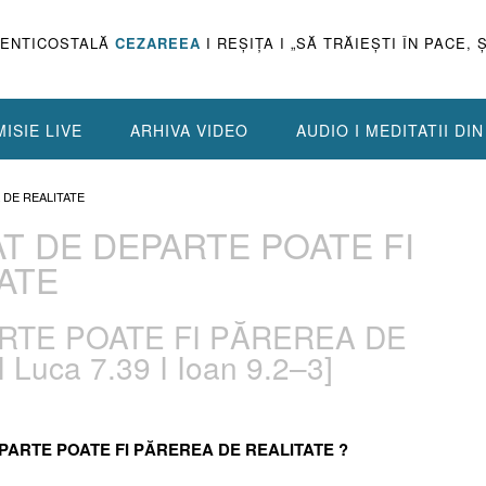
PENTICOSTALĂ
CEZAREEA
I REŞIŢA I „SĂ TRĂIEŞTI ÎN PACE, 
ISIE LIVE
ARHIVA VIDEO
AUDIO I MEDITATII DI
A DE REALITATE
CAT DE DEPARTE POATE FI
ATE
PARTE POATE FI PĂREREA DE
 Luca 7.39 I Ioan 9.2–3]
DEPARTE POATE FI PĂREREA DE REALITATE ?