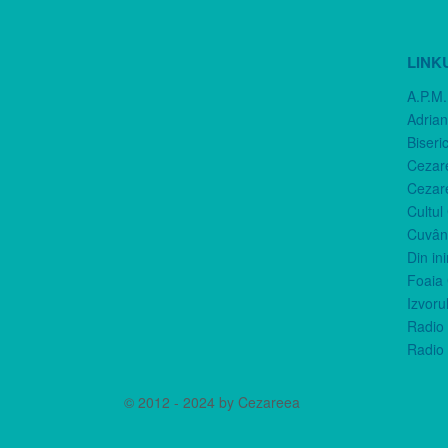
LINK
A.P.M.
Adria
Biseri
Cezar
Cezar
Cultul
Cuvânt
Din in
Foaia 
Izvorul
Radio 
Radio 
© 2012 - 2024 by Cezareea