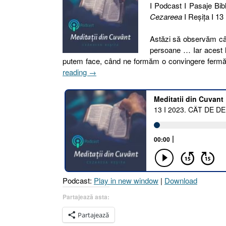
I Podcast I Pasaje Bibl
Cezareea
I Reşiţa I 13
Astăzi să observăm cât
persoane … Iar acest l
putem face, când ne formăm o convingere fermă 
„13
reading
→
I
2023.
CÂT
DE
DEPARTE
POATE
FI
PĂREREA
DE
Podcast:
Play in new window
|
Download
REALITATE
[Matei
Partajează asta:
14.26
Partajează
I