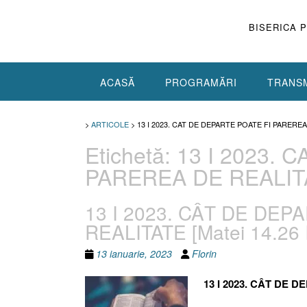
Skip
to
BISERICA 
content
ACASĂ
PROGRAMĂRI
TRANSM
>
ARTICOLE
>
13 I 2023. CAT DE DEPARTE POATE FI PARERE
Etichetă:
13 I 2023. 
PAREREA DE REALIT
13 I 2023. CÂT DE DE
REALITATE [Matei 14.26 I
13 ianuarie, 2023
Florin
13 I 2023. CÂT DE 