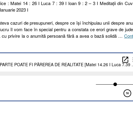
ice : Matei 14 : 26 I Luca 7 : 39 I Ioan 9 : 2 – 3 I Meditaţii din Cuv
 Ianuarie 2023 I
eva cazuri de presupuneri, despre ce își închipuiau unii despre an
ucru îl vom face în special pentru a constata ce erori grave de jud
cu privire la o anumită persoană fără a avea o bază solidă …
Cont