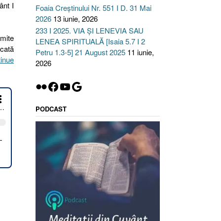
ânt I
Foaia Creștinului Nr. 551 I D. 31 Mai
2026
13 iunie, 2026
233 I 2025. VIA ȘI LENEVIA SAU
umite
LENEA SPIRITUALĂ [Isaia 5.7 I 2
ecată
Petru 1.3-5] 21 August 2025
11 iunie,
inue
2026
Flickr
Facebook
YouTube
Google
PODCAST