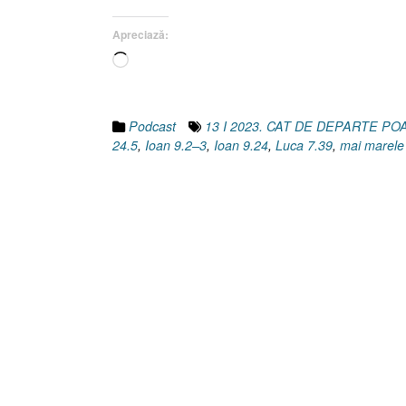
Luca
7.39
Apreciază:
I
Încarc...
Ioan
9.2–
3]”
Podcast
13 I 2023. CAT DE DEPARTE P
24.5
,
Ioan 9.2–3
,
Ioan 9.24
,
Luca 7.39
,
mai marele 