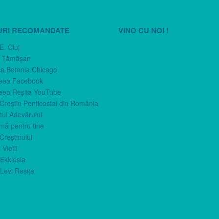
URI RECOMANDATE
VINO CU NOI !
E. Cluj
n Tămăşan
ca Betania Chicago
eea Facebook
eea Reşiţa YouTube
 Creştin Penticostal din România
ul Adevărului
imă pentru tine
Creştinului
 Vieţii
Ekklesia
Levi Reşiţa