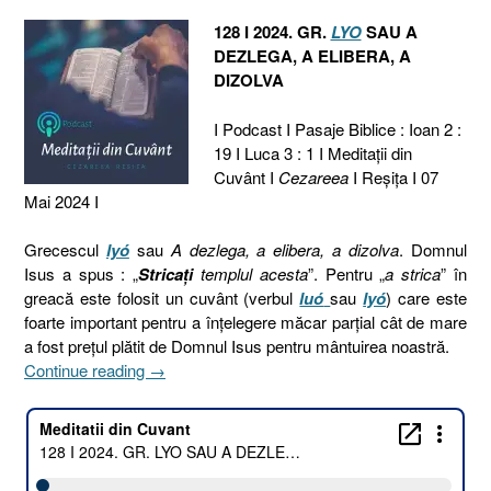
128 I 2024. GR.
LYO
SAU A
DEZLEGA, A ELIBERA, A
DIZOLVA
I Podcast I Pasaje Biblice : Ioan 2 :
19 I Luca 3 : 1 I Meditaţii din
Cuvânt I
Cezareea
I Reşiţa I 07
Mai 2024 I
Grecescul
lyó
sau
A dezlega, a elibera, a dizolva
. Domnul
Isus a spus : „
Stricați
templul acesta
”. Pentru „
a strica
” în
greacă este folosit un cuvânt (verbul
luó
sau
lyó
) care este
foarte important pentru a înțelegere măcar parțial cât de mare
a fost prețul plătit de Domnul Isus pentru mântuirea noastră.
„128
Continue reading
→
I
2024.
GR.
LYO
SAU