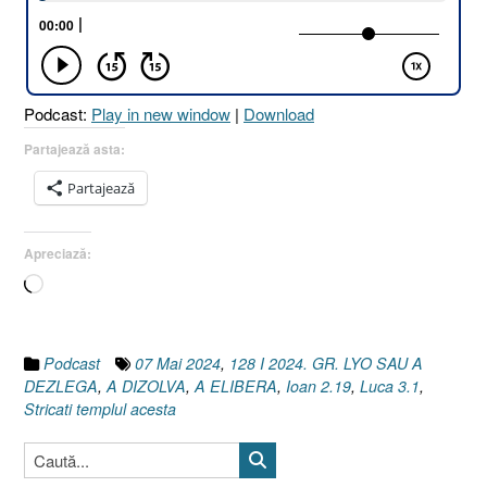
A
DEZLEGA,
A
ELIBERA,
Podcast:
Play in new window
|
Download
A
DIZOLVA
Partajează asta:
I
Partajează
Ioan
2.19
I
Apreciază:
Luca
Încarc...
3.1
I
07
Mai
Podcast
07 Mai 2024
,
128 I 2024. GR. LYO SAU A
2024”
DEZLEGA
,
A DIZOLVA
,
A ELIBERA
,
Ioan 2.19
,
Luca 3.1
,
Stricati templul acesta