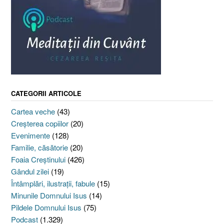
CATEGORII ARTICOLE
Cartea veche
(43)
Creşterea copiilor
(20)
Evenimente
(128)
Familie, căsătorie
(20)
Foaia Creştinului
(426)
Gândul zilei
(19)
Întâmplări, ilustraţii, fabule
(15)
Minunile Domnului Isus
(14)
Pildele Domnului Isus
(75)
Podcast
(1.329)