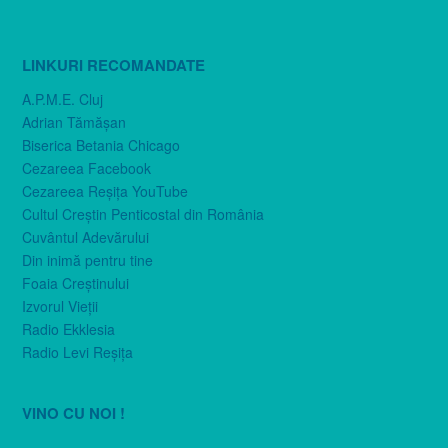
LINKURI RECOMANDATE
A.P.M.E. Cluj
Adrian Tămăşan
Biserica Betania Chicago
Cezareea Facebook
Cezareea Reşiţa YouTube
Cultul Creştin Penticostal din România
Cuvântul Adevărului
Din inimă pentru tine
Foaia Creştinului
Izvorul Vieţii
Radio Ekklesia
Radio Levi Reşiţa
VINO CU NOI !